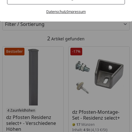
Kategorien
Datenschutz
Impressum
Filter / Sortierung
2
Artikel gefunden
Bestseller
-17%
4 Zaunfeldhöhen
dz Pfosten-Montage-
dz Pfosten Residenz
Set - Residenz select+
select+ - Verschiedene
17
Münzen
Höhen
Inhalt:
4 St
(4,13 €/St)