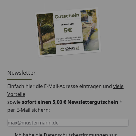
Newsletter
Einfach hier die E-Mail-Adresse eintragen und
viele
Vorteile
sowie
sofort einen 5,00 € Newslettergutschein
*
per E-Mail sichern:
Keine Eingabe erforderlich
Eingabe erforderlich
E-Mail *
Ich habe die
Datenschutzbestimmungen
zur