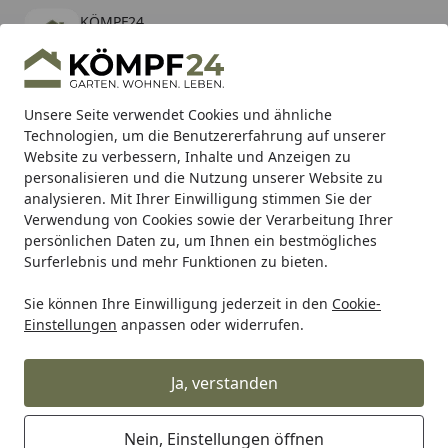
KÖMPF24
Öffnen
Banner schließen
KÖMPF24
kostenlos - Im App Store
Alle Produkte
Mein Konto
Wunschl
Eink
Unsere Seite verwendet Cookies und ähnliche
Technologien, um die Benutzererfahrung auf unserer
Hotline
4,81
/ 5
Suchen
Website zu verbessern, Inhalte und Anzeigen zu
personalisieren und die Nutzung unserer Website zu
analysieren. Mit Ihrer Einwilligung stimmen Sie der
Karibu Pools inkl. gratis Sandfilteranlage & Pool-
Verwendung von Cookies sowie der Verarbeitung Ihrer
Starterset (Gesamtwert bis 468,99€)
persönlichen Daten zu, um Ihnen ein bestmögliches
Surferlebnis und mehr Funktionen zu bieten.
Zauntechnik
Schmuckzäune
DAVOS
Zubehör für DAVO
Sie können Ihre Einwilligung jederzeit in den
Cookie-
Startseite
Einstellungen
anpassen oder widerrufen.
Zubehör für Deutsche Zauntechnik
DAVOS
Ja, verstanden
Ihre Artikelübersicht
Nein, Einstellungen öffnen