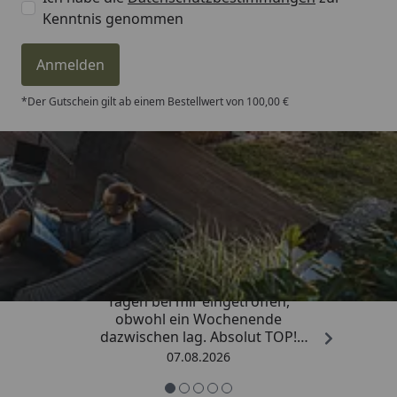
Kenntnis genommen
Anmelden
*Der Gutschein gilt ab einem Bestellwert von 100,00 €
Trusted Shops
4,81
/ 5
„Die Bestellung ist innerhalb von 4
Tagen bei mir eingetroffen,
obwohl ein Wochenende
dazwischen lag. Absolut TOP!
Sicherlich nicht die letzte
07.08.2026
Bestellung. Vielen Dank und weiter
so.“