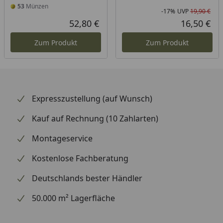
53
Münzen
-17%
UVP
19,90 €
Rab
Urs
52,80 €
16,50 €
Aktueller Preis
Akt
Zum Produkt
Zum Produkt
Expresszustellung (auf Wunsch)
Kauf auf Rechnung (10 Zahlarten)
Montageservice
Kostenlose Fachberatung
Deutschlands bester Händler
50.000 m² Lagerfläche