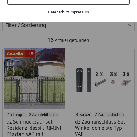
Kategorien
Datenschutz
Impressum
Filter / Sortierung
16
Artikel gefunden
Bestseller
-7%
15 Längen
2 Zaunfeldhöhen
4 Farben
7 Zaunfeldhöhen
dz Schmuckzaunset
dz Zaunanschluss-Set
Residenz klassik RIMINI
Winkellochleiste Typ
Pfosten VAP mit
VAP