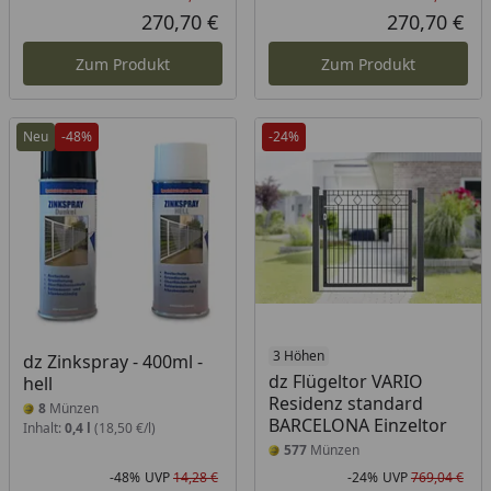
Rabatt in Prozent
Ursprünglicher Preis
Rab
Urs
270,70 €
270,70 €
Aktueller Preis
Akt
Zum Produkt
Zum Produkt
Neu
-48%
-24%
3 Höhen
dz Zinkspray - 400ml -
dz Flügeltor VARIO
hell
Residenz standard
8
Münzen
BARCELONA Einzeltor
Inhalt:
0,4 l
(18,50 €/l)
577
Münzen
-48%
UVP
14,28 €
-24%
UVP
769,04 €