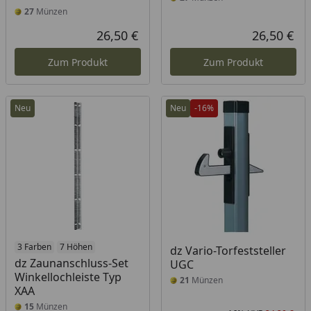
27
Münzen
26,50 €
26,50 €
Aktueller Preis
Akt
Zum Produkt
Zum Produkt
Neu
Neu
-16%
3 Farben
7 Höhen
dz Vario-Torfeststeller
dz Zaunanschluss-Set
UGC
Winkellochleiste Typ
21
Münzen
XAA
15
Münzen