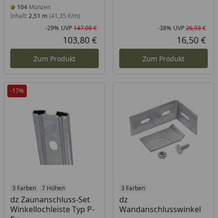
104
Münzen
Inhalt:
2,51 m
(41,35 €/m)
-29%
UVP
147,08 €
-38%
UVP
26,93 €
Rabatt in Prozent
Ursprünglicher Preis
Rab
Urs
103,80 €
16,50 €
Aktueller Preis
Akt
Zum Produkt
Zum Produkt
-17%
3 Farben
7 Höhen
3 Farben
dz Zaunanschluss-Set
dz
Winkellochleiste Typ P-
Wandanschlusswinkel