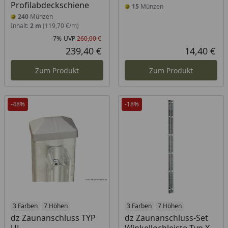
Profilabdeckschiene
15
Münzen
240
Münzen
Inhalt:
2 m
(119,70 €/m)
-7%
UVP
260,00 €
Rabatt in Prozent
Ursprünglicher Preis
239,40 €
14,40 €
Aktueller Preis
Akt
Zum Produkt
Zum Produkt
-48%
-18%
3 Farben
7 Höhen
3 Farben
7 Höhen
dz Zaunanschluss TYP
dz Zaunanschluss-Set