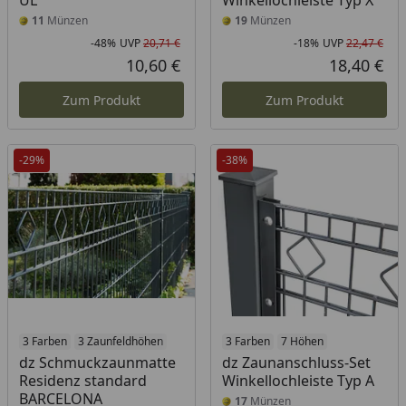
UL
Winkellochleiste Typ X
11
Münzen
19
Münzen
-48%
UVP
20,71 €
-18%
UVP
22,47 €
Rabatt in Prozent
Ursprünglicher Preis
Rab
Urs
10,60 €
18,40 €
Aktueller Preis
Akt
Zum Produkt
Zum Produkt
-29%
-38%
3 Farben
3 Zaunfeldhöhen
3 Farben
7 Höhen
dz Schmuckzaunmatte
dz Zaunanschluss-Set
Residenz standard
Winkellochleiste Typ A
BARCELONA
17
Münzen