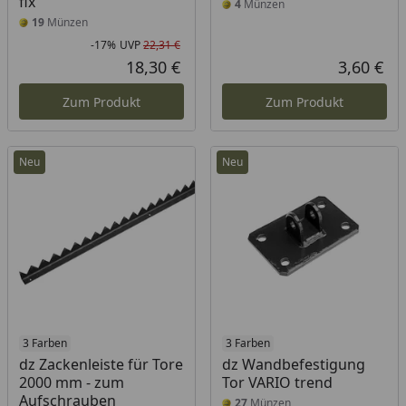
fix
4
Münzen
19
Münzen
-17%
UVP
22,31 €
Rabatt in Prozent
Ursprünglicher Preis
18,30 €
3,60 €
Aktueller Preis
Akt
Zum Produkt
Zum Produkt
Neu
Neu
3 Farben
3 Farben
dz Zackenleiste für Tore
dz Wandbefestigung
2000 mm - zum
Tor VARIO trend
Aufschrauben
27
Münzen