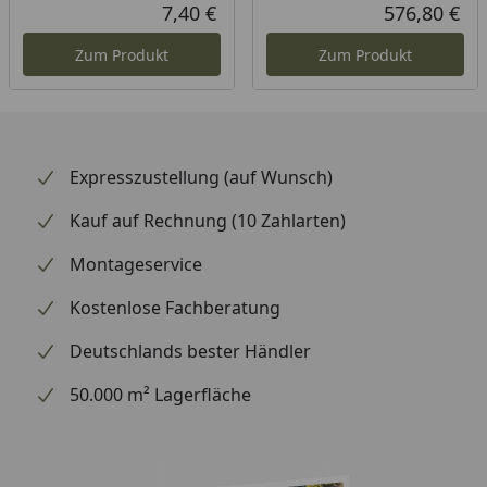
Rabatt in Prozent
Ursprünglicher Preis
Rab
Urs
7,40 €
576,80 €
Aktueller Preis
Akt
Zum Produkt
Zum Produkt
Expresszustellung (auf Wunsch)
Kauf auf Rechnung (10 Zahlarten)
Montageservice
Kostenlose Fachberatung
Deutschlands bester Händler
50.000 m² Lagerfläche