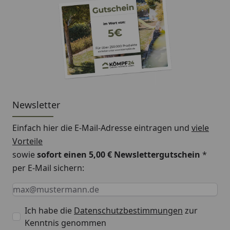
Newsletter
Einfach hier die E-Mail-Adresse eintragen und
viele
Vorteile
sowie
sofort einen 5,00 € Newslettergutschein
*
per E-Mail sichern:
Keine Eingabe erforderlich
Eingabe erforderlich
E-Mail *
Ich habe die
Datenschutzbestimmungen
zur
Kenntnis genommen