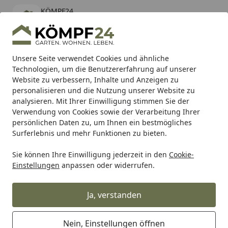
KÖMPF24
Öffnen
Banner schließen
KÖMPF24
kostenlos - Im App Store
Alle Produkte
Mein Konto
Wunschl
Eink
Unsere Seite verwendet Cookies und ähnliche
Technologien, um die Benutzererfahrung auf unserer
Hotline
4,81
/ 5
Suchen
Website zu verbessern, Inhalte und Anzeigen zu
personalisieren und die Nutzung unserer Website zu
analysieren. Mit Ihrer Einwilligung stimmen Sie der
Karibu Pools inkl. gratis Sandfilteranlage & Pool-
Verwendung von Cookies sowie der Verarbeitung Ihrer
Starterset (Gesamtwert bis 468,99€)
persönlichen Daten zu, um Ihnen ein bestmögliches
Surferlebnis und mehr Funktionen zu bieten.
Zauntechnik
Doppeltore
Zubehör für Doppeltore
Sie können Ihre Einwilligung jederzeit in den
Cookie-
Startseite
Einstellungen
anpassen oder widerrufen.
Zubehör für Deutsche Zauntechnik
Doppeltore
Ja, verstanden
Ihre Artikelübersicht
Nein, Einstellungen öffnen