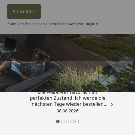
Anmelden
*Der Gutschein gilt ab einem Bestellwert von 100,00 €
Trusted Shops
4,81
/ 5
„Hervorragend schnelle Lieferung.
Die Ware war natürlich im
perfekten Zustand. Ich werde die
nächsten Tage wieder bestellen
Grüße an die Belegschaft gute
08.08.2026
Arbeit👍🏾👍🏾“