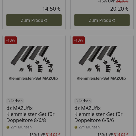
-16%
UVP
24,20 €
Rab
Urs
14,50 €
20,20 €
Aktueller Preis
Akt
Zum Produkt
Zum Produkt
-13%
-13%
3 Farben
3 Farben
dz MAZUfix
dz MAZUfix
Klemmleisten-Set für
Klemmleisten-Set für
Doppeltore 8/6/8
Doppeltore 6/5/6
271
Münzen
271
Münzen
-13%
UVP
314,04 €
-13%
UVP
314,04 €