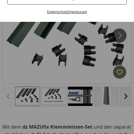
Datenschutz
Impressum
Produk
Vorheriges Bild anzeigen
Näc
Mit dem
dz MAZUfix Klemmleisten-Set
und den separat
You