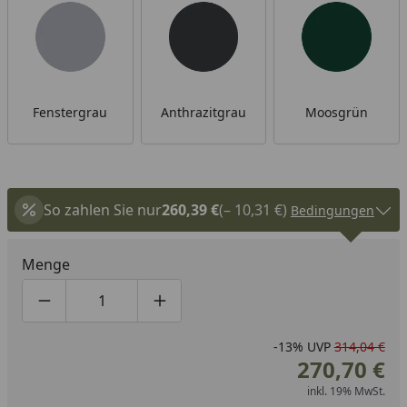
Fenstergrau
Anthrazitgrau
Moosgrün
So zahlen Sie nur
260,39 €
(– 10,31 €)
Bedingungen
Menge
Produktmenge um eins verringern
Produktmenge manuell eingeben
Produktmenge um eins erhöhen
-13%
UVP
314,04 €
270,70 €
inkl. 19% MwSt.