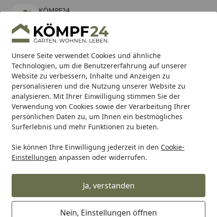
KÖMPF24
Öffnen
Banner schließen
KÖMPF24
kostenlos - Im App Store
Alle Produkte
Mein Konto
Wunschl
Eink
Unsere Seite verwendet Cookies und ähnliche
Technologien, um die Benutzererfahrung auf unserer
Hotline
4,81
/ 5
Suchen
Website zu verbessern, Inhalte und Anzeigen zu
personalisieren und die Nutzung unserer Website zu
analysieren. Mit Ihrer Einwilligung stimmen Sie der
Karibu Pools inkl. gratis Sandfilteranlage & Pool-
Verwendung von Cookies sowie der Verarbeitung Ihrer
Starterset (Gesamtwert bis 468,99€)
persönlichen Daten zu, um Ihnen ein bestmögliches
Surferlebnis und mehr Funktionen zu bieten.
Sie können Ihre Einwilligung jederzeit in den
Cookie-
Zaun
Sichtschutzzaun
Sichtschutzstreifen für Doppels
Einstellungen
anpassen oder widerrufen.
Startseite
dz MAZUfix Klemmleisten-Set für
Doppeltore 6/5/6
Ja, verstanden
Nein, Einstellungen öffnen