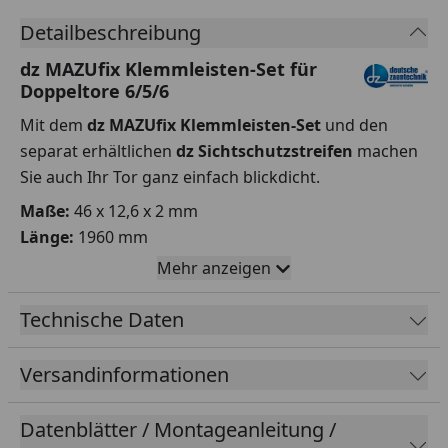
Detailbeschreibung
dz MAZUfix Klemmleisten-Set für
Doppeltore 6/5/6
Mit dem
dz MAZUfix Klemmleisten-Set
und den
separat erhältlichen
dz Sichtschutzstreifen
machen
Sie auch Ihr Tor ganz einfach blickdicht.
Maße:
46 x 12,6 x 2 mm
Länge:
1960 mm
Einsatzbereich:
Doppeltor 6/5/
Mehr anzeigen
Farben:
Fenstergrau, Anthrazitgrau, Moosgrün
Set-Inhalt:
8x Klemmleiste, 28x Klemmbock
Technische Daten
Versandinformationen
Datenblätter / Montageanleitung /