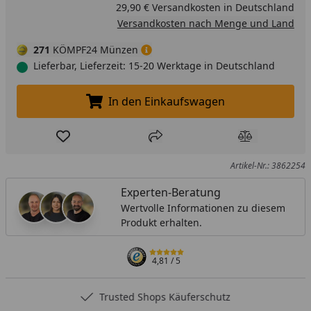
29,90 € Versandkosten in Deutschland
Versandkosten nach Menge und Land
271
KÖMPF24 Münzen
Lieferbar, Lieferzeit: 15-20 Werktage in Deutschland
In den Einkaufswagen
In den Einkaufswagen legen
Produkt zur Wunschliste hinzufügen
Teilen
Produkt Ver
Artikel-Nr.: 3862254
Experten-Beratung
Wertvolle Informationen zu diesem
Produkt erhalten.
4,81
/ 5
Trusted Shops Käuferschutz