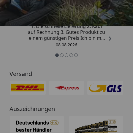
4,81
/ 5
„Besonders gut gefallen hat mir :
1. Die schnelle Lieferung 2. Kauf
auf Rechnung 3. Gutes Produkt zu
einem günstigen Preis Ich bin mit
der Kaufabwicklung sehr
08.08.2026
zufrieden. Vielen Dank!“
Versand
Auszeichnungen