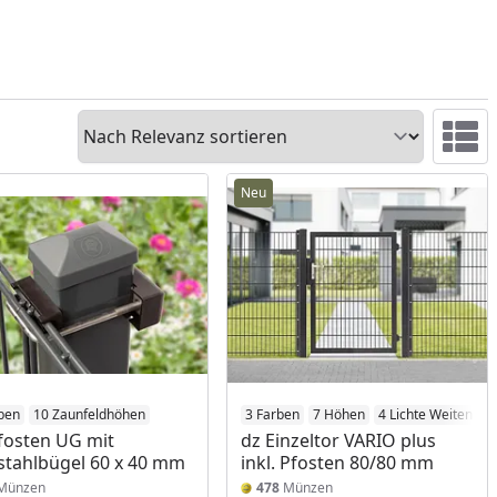
Sortieren
Ansicht 
Neu
ben
10 Zaunfeldhöhen
3 Farben
7 Höhen
4 Lichte Weiten
fosten UG mit
dz Einzeltor VARIO plus
stahlbügel 60 x 40 mm
inkl. Pfosten 80/80 mm
Münzen
478
Münzen