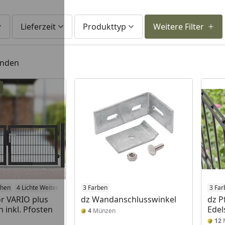
Lieferzeit
Produkttyp
Weitere Filter
unden
öhen
4 Lichte Weiten
3 Farben
3 Far
r VARIO plus
dz Wandanschlusswinkel
dz P
 inkl. Pfosten
Edel
4
Münzen
12