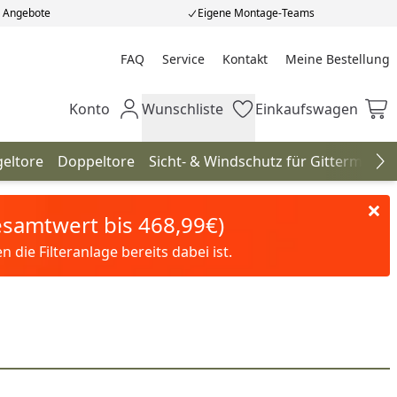
e Angebote
Eigene Montage-Teams
FAQ
Service
Kontakt
Meine Bestellung
Meine Bestellung
Konto
Wunschliste
Einkaufswagen
Mein Konto
Wunschliste
Einkaufswagen
geltore
Doppeltore
Sicht- & Windschutz für Gittermatte
Na
Gesamtwert bis 468,99€)
die Filteranlage bereits dabei ist.