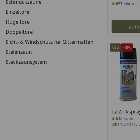
Schmuckzäune
677
Münzen
Einzeltore
Flügeltore
Zum
Doppeltore
Sicht- & Windschutz für Gittermatten
Neu
-48%
Stelenzaun
Steckzaunsystem
dz Zinkspray
8
Münzen
Inhalt:
0,4 l
(18,5