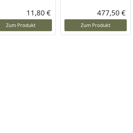
11,80 €
477,50 €
reis
Aktueller Preis
Akt
Zum Produkt
Zum Produkt