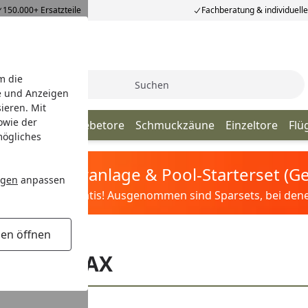
150.000+ Ersatzteile
Fachberatung & individuell
m die
Suche
e und Anzeigen
ieren. Mit
owie der
Gabionen
Schiebetore
Schmuckzäune
Einzeltore
Flü
mögliches
tis Sandfilteranlage & Pool-Starterset (
ngen
anpassen
ilter&Pflege gratis! Ausgenommen sind Sparsets, bei denen 
gen öffnen
X
echnik MAX