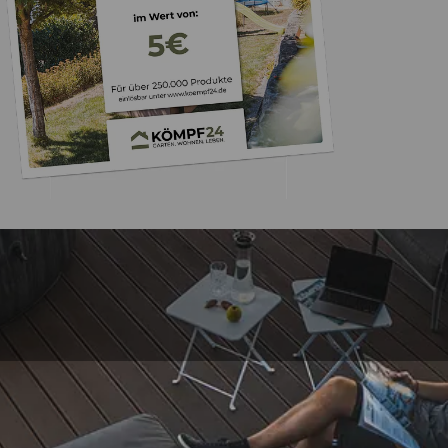
Trusted Shops
„Alles bestens, empfe
weiter.“
4,81
/ 5
07.08.202
25.961 Bewertungen