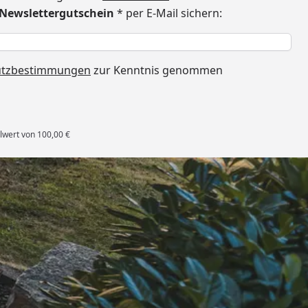
€ Newslettergutschein
* per E-Mail sichern:
h
utzbestimmungen
zur Kenntnis genommen
lwert von 100,00 €