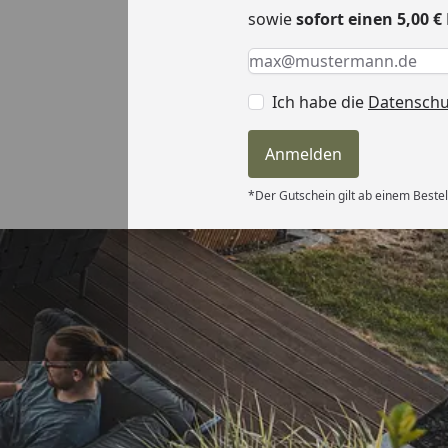
sowie
sofort einen 5,00 
Keine Eingabe erforderlic
Eingabe erforderlich
E-Mail *
Ich habe die
Datensch
Anmelden
*Der Gutschein gilt ab einem Bestel
Versand
hle ich gerne
6