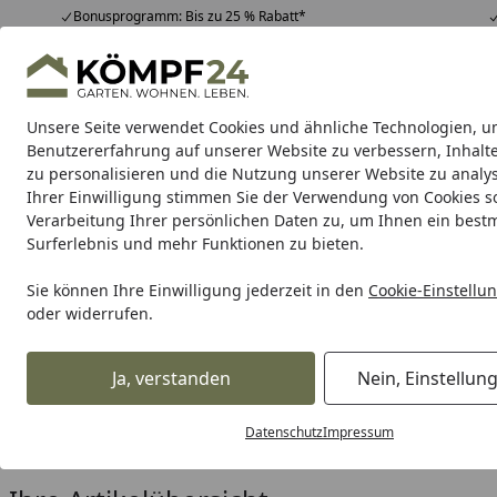
Bonusprogramm: Bis zu 25 % Rabatt*
Hotline
07051 / 9 22 22
4,81
/ 5
Mo-Fr. 8-16 Uhr
25.961 Bewertungen
Unsere Seite verwendet Cookies und ähnliche Technologien, u
Alle Produkte
Highlights
Tipps & Tricks
Alle Produkte
Benutzererfahrung auf unserer Website zu verbessern, Inhalt
zu personalisieren und die Nutzung unserer Website zu analys
Ihrer Einwilligung stimmen Sie der Verwendung von Cookies s
Zauntechnik
Einstabmatten
Doppelstabmatten
Verarbeitung Ihrer persönlichen Daten zu, um Ihnen ein best
Surferlebnis und mehr Funktionen zu bieten.
Karibu Pools inkl. gra
Sie können Ihre Einwilligung jederzeit in den
Cookie-Einstellu
oder widerrufen.
Dein Traumpool im Sorglos-Paket: F
Ja, verstanden
Nein, Einstellun
Zauntechnik
Doppelstabmatten
MAX
Zubehör für MA
Startseite
Zubehör für Deutsche Zaunt
Datenschutz
Impressum