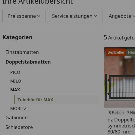
Ihre Artikelübersicht
Preisspanne
Serviceleistungen
Angebote
5
Kategorien
Artikel gef
Einstabmatten
Bestseller
Neu
Doppelstabmatten
PICO
MILO
MAX
Zubehör für MAX
MORITZ
3 Farben
7 H
Gabionen
dz Doppelto
symmetrisch
Schiebetore
80/80 mm