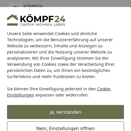
KÖMPF24
Öffnen
Banner schließen
KÖMPF24
kostenlos - Im App Store
Alle Produkte
Mein Konto
Wunschl
Eink
Unsere Seite verwendet Cookies und ähnliche
Technologien, um die Benutzererfahrung auf unserer
Hotline
4,81
/ 5
Suchen
Website zu verbessern, Inhalte und Anzeigen zu
personalisieren und die Nutzung unserer Website zu
analysieren. Mit Ihrer Einwilligung stimmen Sie der
Karibu Pools inkl. gratis Sandfilteranlage & Pool-
Verwendung von Cookies sowie der Verarbeitung Ihrer
Starterset (Gesamtwert bis 468,99€)
persönlichen Daten zu, um Ihnen ein bestmögliches
Surferlebnis und mehr Funktionen zu bieten.
DENNERLE
Aquarientechnik
Innenfilter
Sie können Ihre Einwilligung jederzeit in den
Cookie-
Startseite
Einstellungen
anpassen oder widerrufen.
DENNERLE Innenfilter
Ja, verstanden
Ihre Artikelübersicht
Nein, Einstellungen öffnen