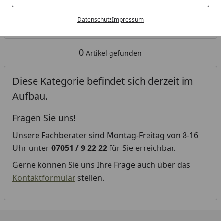
Kategorien
Datenschutz
Impressum
Filter / Sortierung
0
Artikel gefunden
Diese Kategorie befindet sich derzeit im
Aufbau.
Fragen Sie uns!
Unsere Fachberater sind Montag-Freitag von 8-16
Uhr unter
07051 / 9 22 22
für Sie erreichbar.
Gerne können Sie uns Ihre Frage auch über das
Kontaktformular
stellen.