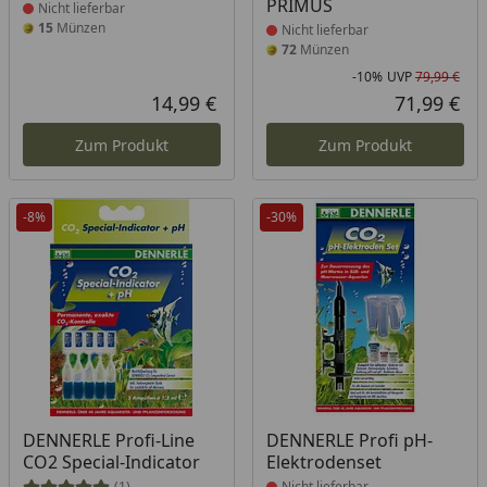
PRIMUS
Nicht lieferbar
15
Münzen
Nicht lieferbar
72
Münzen
-10%
UVP
79,99 €
Rab
Urs
14,99 €
71,99 €
Aktueller Preis
Akt
Zum Produkt
Zum Produkt
-8%
-30%
Produkt nicht lieferbar
Produkt nicht lieferbar
DENNERLE Profi-Line
DENNERLE Profi pH-
CO2 Special-Indicator
Elektrodenset
(1)
Nicht lieferbar