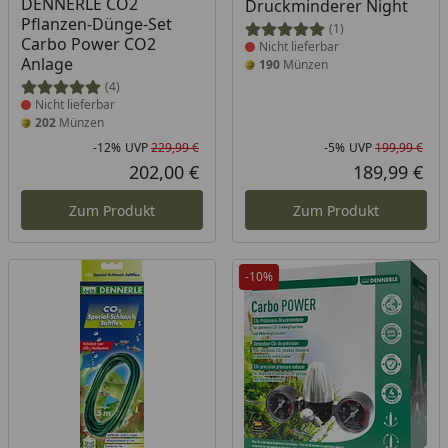
DENNERLE CO2
Druckminderer Night
Pflanzen-Dünge-Set
(1)
Carbo Power CO2
Nicht lieferbar
Anlage
190
Münzen
(4)
Nicht lieferbar
202
Münzen
-12%
UVP
229,99 €
-5%
UVP
199,99 €
Rabatt in Prozent
Ursprünglicher Preis
Rab
Urs
202,00 €
189,99 €
Aktueller Preis
Akt
Zum Produkt
Zum Produkt
-10%