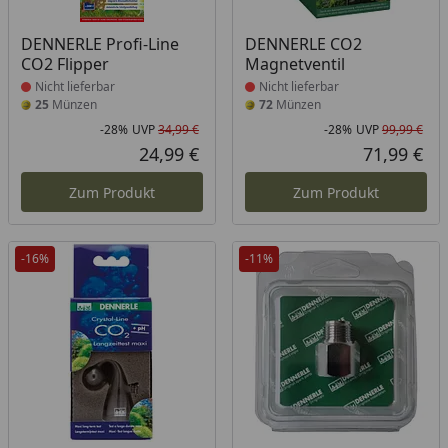
Produkt nicht lieferbar
Produkt nicht lieferbar
DENNERLE Profi-Line
DENNERLE CO2
CO2 Flipper
Magnetventil
Nicht lieferbar
Nicht lieferbar
25
Münzen
72
Münzen
-28%
UVP
34,99 €
-28%
UVP
99,99 €
Rabatt in Prozent
Ursprünglicher Preis
Rab
Urs
24,99 €
71,99 €
Aktueller Preis
Akt
Zum Produkt
Zum Produkt
-16%
-11%