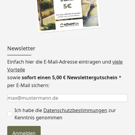
Newsletter
Einfach hier die E-Mail-Adresse eintragen und
viele
Vorteile
sowie
sofort einen 5,00 € Newslettergutschein
*
per E-Mail sichern:
Keine Eingabe erforderlich
Eingabe erforderlich
E-Mail *
Ich habe die
Datenschutzbestimmungen
zur
Kenntnis genommen
Anmelden