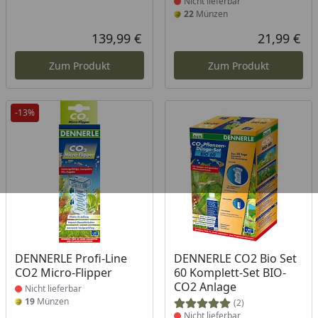
Nicht lieferbar
22
Münzen
139,99 €
21,99 €
Aktueller Preis
Akt
Zum Produkt
Zum Produkt
-13%
Produkt nicht lieferbar
Produkt nicht lieferbar
DENNERLE Profi-Line
DENNERLE CO2 Bio Set
CO2 Micro-Flipper
60 Komplett-Set BIO-
CO2 Anlage
Nicht lieferbar
19
Münzen
(2)
Nicht lieferbar