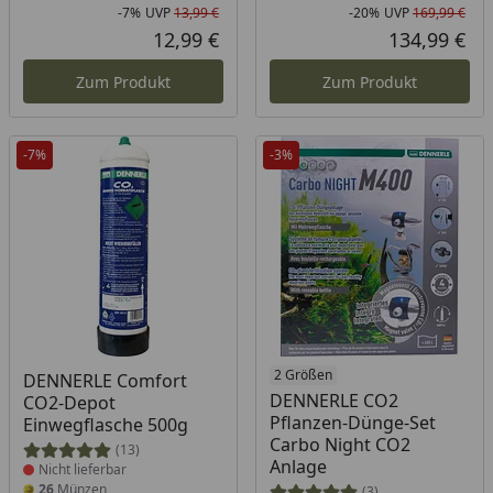
-7%
UVP
13,99 €
-20%
UVP
169,99 €
Rabatt in Prozent
Ursprünglicher Preis
Rab
Urs
12,99 €
134,99 €
Aktueller Preis
Akt
Zum Produkt
Zum Produkt
-7%
-3%
Produkt nicht lieferbar
Produkt nicht lieferbar
2 Größen
DENNERLE Comfort
DENNERLE CO2
CO2-Depot
Pflanzen-Dünge-Set
Einwegflasche 500g
Carbo Night CO2
(13)
Anlage
Nicht lieferbar
26
Münzen
(3)