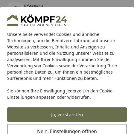
KÖMPF24
Öffnen
Banner schließen
KÖMPF24
kostenlos - Im App Store
Alle Produkte
Mein Konto
Wunschl
Eink
Unsere Seite verwendet Cookies und ähnliche
Technologien, um die Benutzererfahrung auf unserer
Hotline
4,81
/ 5
Suchen
Website zu verbessern, Inhalte und Anzeigen zu
personalisieren und die Nutzung unserer Website zu
analysieren. Mit Ihrer Einwilligung stimmen Sie der
Karibu Pools inkl. gratis Sandfilteranlage & Pool-
Verwendung von Cookies sowie der Verarbeitung Ihrer
Starterset (Gesamtwert bis 468,99€)
persönlichen Daten zu, um Ihnen ein bestmögliches
Surferlebnis und mehr Funktionen zu bieten.
DENNERLE
Aquarientechnik
CO2 Anlagen
Sie können Ihre Einwilligung jederzeit in den
Cookie-
Startseite
Einstellungen
anpassen oder widerrufen.
DENNERLE CO2 Anlagen
Ja, verstanden
Ihre Artikelübersicht
Nein, Einstellungen öffnen