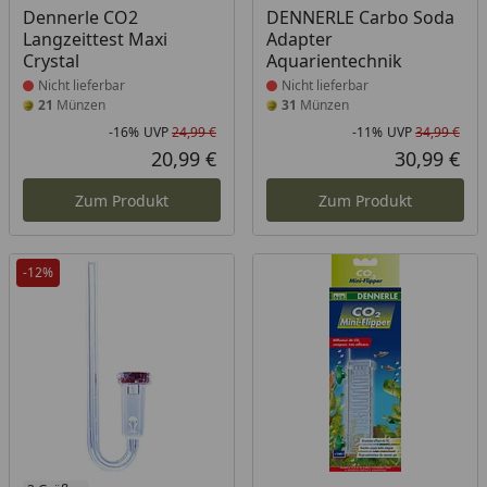
Produkt nicht lieferbar
Produkt nicht lieferbar
Dennerle CO2
DENNERLE Carbo Soda
Langzeittest Maxi
Adapter
Crystal
Aquarientechnik
Nicht lieferbar
Nicht lieferbar
21
Münzen
31
Münzen
-16%
UVP
24,99 €
-11%
UVP
34,99 €
Rabatt in Prozent
Ursprünglicher Preis
Rab
Urs
20,99 €
30,99 €
Aktueller Preis
Akt
Zum Produkt
Zum Produkt
-12%