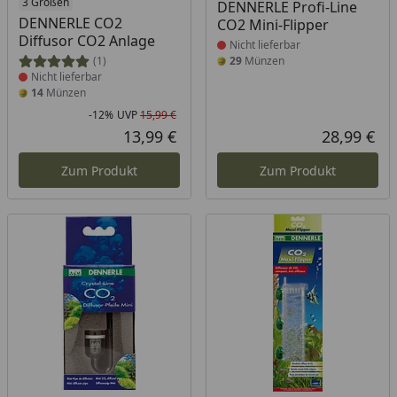
Produkt nicht lieferbar
3 Größen
Produkt nicht lieferbar
DENNERLE Profi-Line
DENNERLE CO2
CO2 Mini-Flipper
Diffusor CO2 Anlage
Nicht lieferbar
(1)
29
Münzen
Nicht lieferbar
14
Münzen
-12%
UVP
15,99 €
Rabatt in Prozent
Ursprünglicher Preis
13,99 €
28,99 €
Aktueller Preis
Akt
Zum Produkt
Zum Produkt