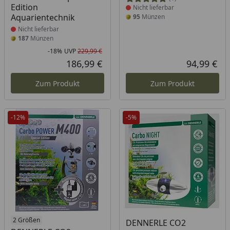
Edition
Nicht lieferbar
Aquarientechnik
95
Münzen
Nicht lieferbar
187
Münzen
-18%
UVP
229,99 €
Rabatt in Prozent
Ursprünglicher Preis
186,99 €
94,99 €
Aktueller Preis
Akt
Zum Produkt
Zum Produkt
-12%
-5%
Produkt nicht lieferbar
2 Größen
Produkt nicht lieferbar
DENNERLE CO2