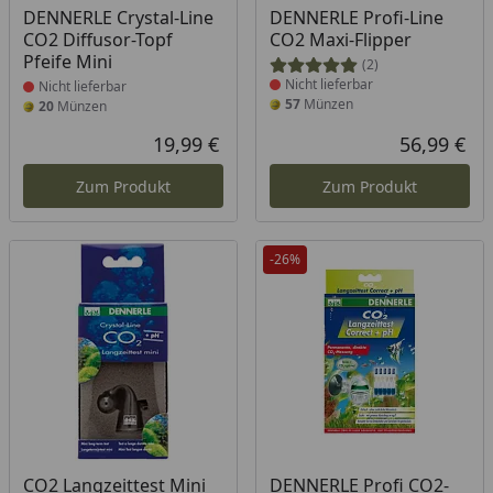
Produkt nicht lieferbar
Produkt nicht lieferbar
DENNERLE Crystal-Line
DENNERLE Profi-Line
CO2 Diffusor-Topf
CO2 Maxi-Flipper
Pfeife Mini
(2)
Nicht lieferbar
Nicht lieferbar
57
Münzen
20
Münzen
19,99 €
56,99 €
Aktueller Preis
Akt
Zum Produkt
Zum Produkt
-26%
Produkt nicht lieferbar
Produkt nicht lieferbar
CO2 Langzeittest Mini
DENNERLE Profi CO2-