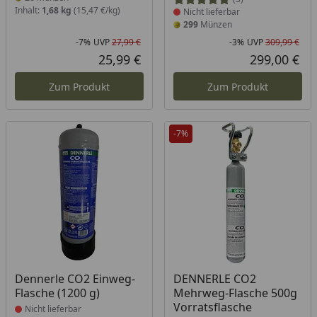
Inhalt:
1,68 kg
(15,47 €/kg)
Nicht lieferbar
299
Münzen
-7%
UVP
27,99 €
-3%
UVP
309,99 €
Rabatt in Prozent
Ursprünglicher Preis
Rab
Urs
25,99 €
299,00 €
Aktueller Preis
Akt
Zum Produkt
Zum Produkt
-7%
Produkt nicht lieferbar
Produkt nicht lieferbar
Dennerle CO2 Einweg-
DENNERLE CO2
Flasche (1200 g)
Mehrweg-Flasche 500g
Vorratsflasche
Nicht lieferbar