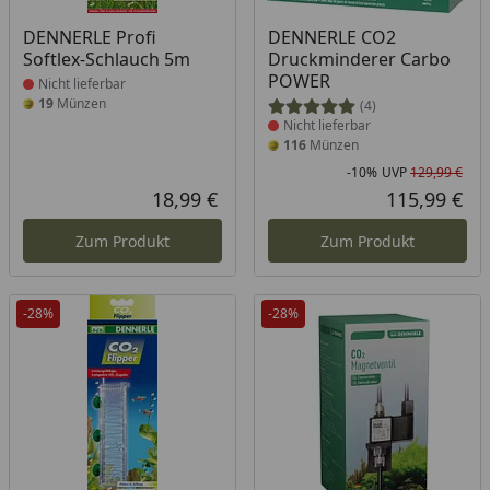
Produkt nicht lieferbar
Produkt nicht lieferbar
DENNERLE Profi
DENNERLE CO2
Softlex-Schlauch 5m
Druckminderer Carbo
POWER
Nicht lieferbar
19
Münzen
(4)
Nicht lieferbar
116
Münzen
-10%
UVP
129,99 €
Rab
Urs
18,99 €
115,99 €
Aktueller Preis
Akt
Zum Produkt
Zum Produkt
-28%
-28%