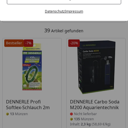
Kategorien
Datenschutz
Impressum
Filter / Sortierung
39
Artikel gefunden
Bestseller
-7%
-20%
Produkt nicht lieferbar
DENNERLE Profi
DENNERLE Carbo Soda
Softlex-Schlauch 2m
M200 Aquarientechnik
13
Münzen
Nicht lieferbar
135
Münzen
Inhalt:
2,3 kg
(58,69 €/kg)