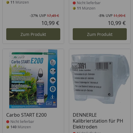
11
Münzen
Nicht lieferbar
11
Münzen
-37%
UVP
17,49 €
-8%
UVP
11,99 €
Rabatt in Prozent
Ursprünglicher Preis
Rab
Urs
10,99 €
10,99 €
Aktueller Preis
Akt
Zum Produkt
Zum Produkt
Produkt nicht lieferbar
Produkt nicht lieferbar
Carbo START E200
DENNERLE
Kalibrierstation für PH
Nicht lieferbar
Elektroden
140
Münzen