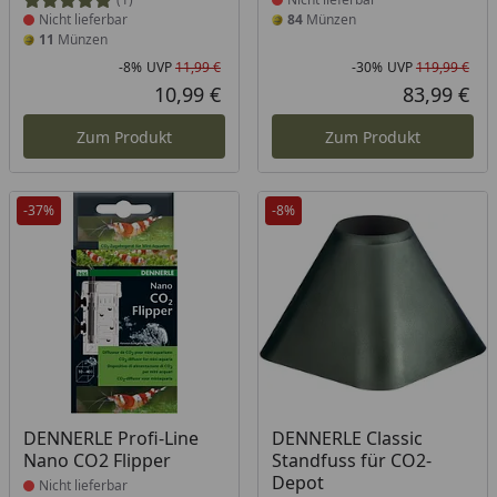
Nicht lieferbar
84
Münzen
11
Münzen
-8%
UVP
11,99 €
-30%
UVP
119,99 €
Rabatt in Prozent
Ursprünglicher Preis
Rab
Urs
10,99 €
83,99 €
Aktueller Preis
Akt
Zum Produkt
Zum Produkt
-37%
-8%
Produkt nicht lieferbar
Produkt nicht lieferbar
DENNERLE Profi-Line
DENNERLE Classic
Nano CO2 Flipper
Standfuss für CO2-
Depot
Nicht lieferbar