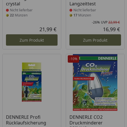
crystal
Langzeittest
Nicht lieferbar
Nicht lieferbar
22
Münzen
17
Münzen
-26%
UVP
22,99 €
Rab
Urs
21,99 €
16,99 €
Aktueller Preis
Akt
Zum Produkt
Zum Produkt
-10%
Produkt nicht lieferbar
Produkt nicht lieferbar
DENNERLE Profi
DENNERLE CO2
Rücklaufsicherung
Druckminderer