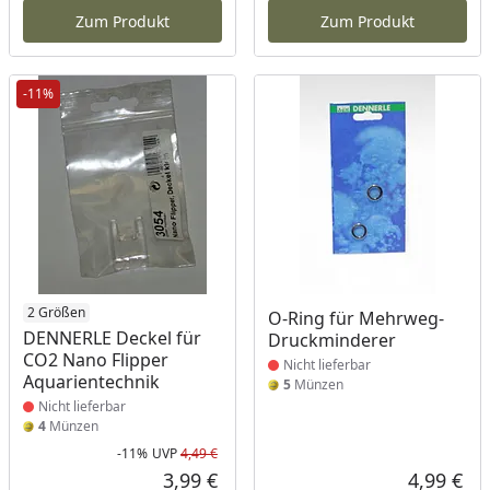
Zum Produkt
Zum Produkt
-11%
Produkt nicht lieferbar
2 Größen
Produkt nicht lieferbar
O-Ring für Mehrweg-
DENNERLE Deckel für
Druckminderer
CO2 Nano Flipper
Nicht lieferbar
Aquarientechnik
5
Münzen
Nicht lieferbar
4
Münzen
-11%
UVP
4,49 €
Rabatt in Prozent
Ursprünglicher Preis
3,99 €
4,99 €