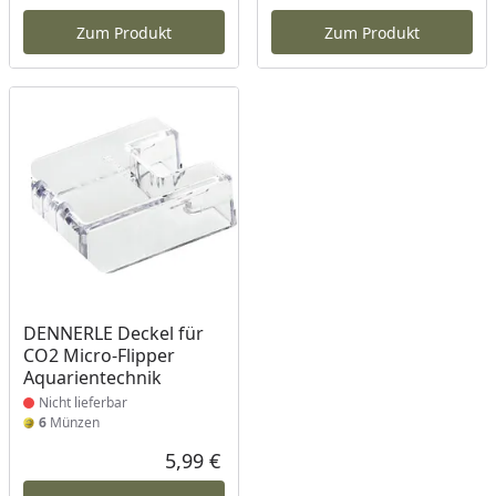
Aktueller Preis
Akt
Zum Produkt
Zum Produkt
Produkt nicht lieferbar
DENNERLE Deckel für
CO2 Micro-Flipper
Aquarientechnik
Nicht lieferbar
6
Münzen
5,99 €
Aktueller Preis