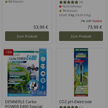
54
Münzen
(4)
Nicht lieferbar
74
Münzen
Inhalt:
3 kg
(24,66 €/kg)
-7%
UVP
79,99 €
Rab
Urs
53,99 €
73,99 €
Aktueller Preis
Akt
Zum Produkt
Zum Produkt
-18%
Produkt nicht lieferbar
Produkt nicht lieferbar
DENNERLE Carbo
CO2 pH-Elektrode
POWER E400 Special
(1)