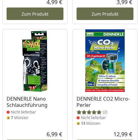
4,99 €
3,99 €
Aktueller Preis
Akt
Zum Produkt
Zum Produkt
Produkt nicht lieferbar
Produkt nicht lieferbar
DENNERLE Nano
DENNERLE CO2 Micro-
Schlauchführung
Perler
Nicht lieferbar
(2)
7
Münzen
Nicht lieferbar
13
Münzen
6,99 €
12,99 €
Aktueller Preis
Akt