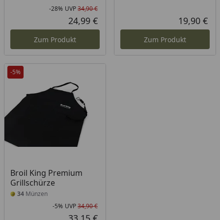
-28%
UVP
34,90 €
Rabatt in Prozent
Ursprünglicher Preis
24,99 €
19,90 €
Aktueller Preis
Akt
Zum Produkt
Zum Produkt
-5%
Broil King Premium
Grillschürze
34
Münzen
-5%
UVP
34,90 €
Rabatt in Prozent
Ursprünglicher Preis
33,15 €