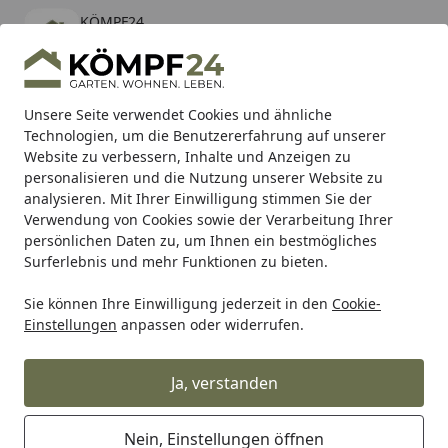
KÖMPF24
Öffnen
Banner schließen
KÖMPF24
kostenlos - Im App Store
Alle Produkte
Mein Konto
Wunschl
Eink
Unsere Seite verwendet Cookies und ähnliche
Technologien, um die Benutzererfahrung auf unserer
Hotline
4,81
/ 5
Suchen
Website zu verbessern, Inhalte und Anzeigen zu
personalisieren und die Nutzung unserer Website zu
analysieren. Mit Ihrer Einwilligung stimmen Sie der
Karibu Pools inkl. gratis Sandfilteranlage & Pool-
Verwendung von Cookies sowie der Verarbeitung Ihrer
Starterset (Gesamtwert bis 468,99€)
persönlichen Daten zu, um Ihnen ein bestmögliches
Surferlebnis und mehr Funktionen zu bieten.
Broil King
Zubehör für Broil King Grills
Broil King Grill
Sie können Ihre Einwilligung jederzeit in den
Cookie-
Startseite
Einstellungen
anpassen oder widerrufen.
Broil King Grillschürzen &
Grillhandschuhe
Ja, verstanden
Ihre Artikelübersicht
Nein, Einstellungen öffnen