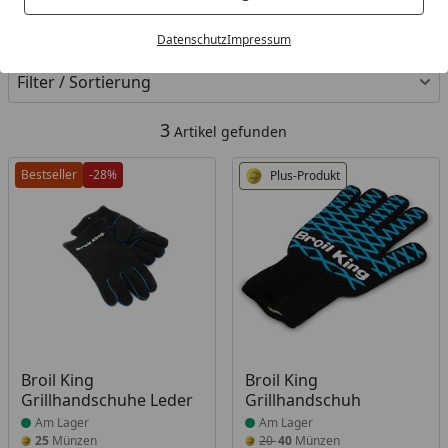
Kategorien
Datenschutz
Impressum
Filter / Sortierung
3
Artikel gefunden
Bestseller
-28%
Plus-Produkt
Produkt am Lager
Produkt am Lager
Broil King
Broil King
Grillhandschuhe Leder
Grillhandschuh
Am Lager
Am Lager
25
Münzen
20
40
Münzen