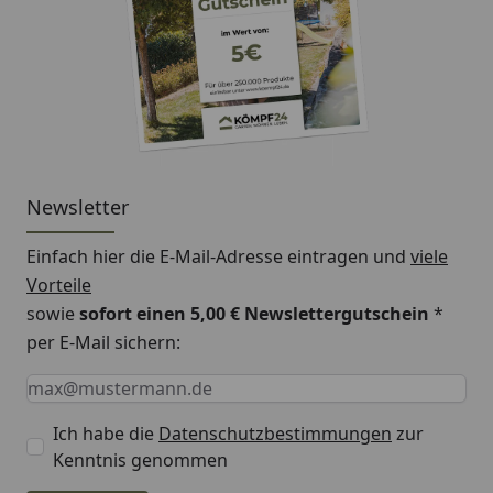
Newsletter
Einfach hier die E-Mail-Adresse eintragen und
viele
Vorteile
sowie
sofort einen 5,00 € Newslettergutschein
*
per E-Mail sichern:
Keine Eingabe erforderlich
Eingabe erforderlich
E-Mail *
Ich habe die
Datenschutzbestimmungen
zur
Kenntnis genommen