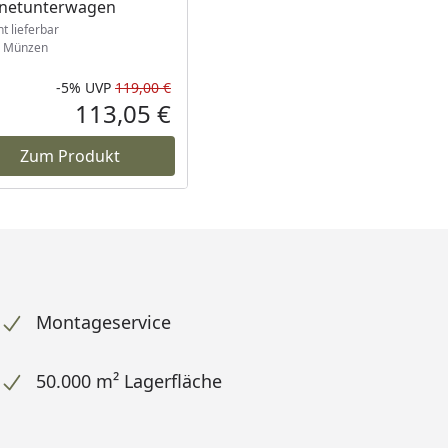
inetunterwagen
ht lieferbar
Münzen
-5%
UVP
119,00 €
Prozent
cher Preis
Rabatt in Prozent
Ursprünglicher Preis
113,05 €
reis
Aktueller Preis
Zum Produkt
Montageservice
50.000 m² Lagerfläche