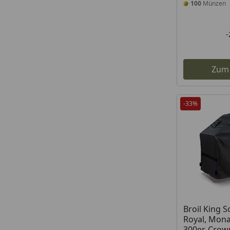
100
Münzen
Zum
-33%
Produkt am
Broil King S
Royal, Mona
300er, Crow