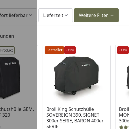
fort lieferbar
Lieferzeit
Weitere Filter
efunden
Bestseller
-31%
-33%
-Produkt
 Lager
Prod
Schutzhülle GEM,
Broil King Schutzhülle
Broi
 320
SOVEREIGN 390, SIGNET
MON
300er SERIE, BARON 400er
300e
SERIE
n