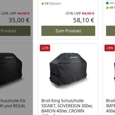
Am 
59
Münzen
49
-22%
UVP
44,90 €
-31%
UVP
84,90 €
Rabatt in Prozent
Ursprünglicher Preis
Rabatt in 
Ursprüngli
35,00 €
58,10 €
Aktueller Preis
Aktueller P
 Produkt
Zum Produkt
-22%
-28%
Produkt am Lager
Prod
chutzhülle für
Broil King Schutzhülle
Broi
90 und REGAL
SIGNET, SOVEREIGN 300er,
IMPE
BARON 400er, CROWN
400e