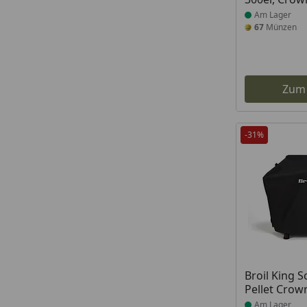
Am Lager
67
Münzen
Zum
-31%
Produkt am
Broil King S
Pellet Crow
Am Lager