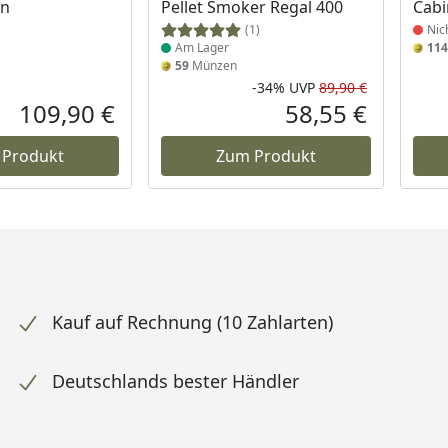
In
Pellet Smoker Regal 400
Cab
(1)
Nic
Am Lager
114
59
Münzen
-34%
UVP
89,90 €
Rabatt in 
Ursprüngli
109,90 €
58,55 €
Aktueller Preis
Aktueller P
 Produkt
Zum Produkt
Kauf auf Rechnung (10 Zahlarten)
Deutschlands bester Händler