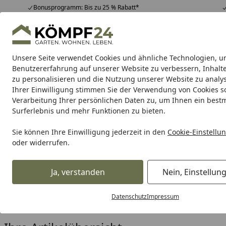
Bonusprogramm: Bis zu 25 % Rabatt*
Hotline
07051 / 9 22 22
4,81
/ 5
Mo-Fr. 8-16 Uhr
25.961 Bewertungen
Unsere Seite verwendet Cookies und ähnliche Technologien, u
Alle Produkte
Highlights
Tipps & Tricks
Alle Produkte
Benutzererfahrung auf unserer Website zu verbessern, Inhalt
zu personalisieren und die Nutzung unserer Website zu analys
Ihrer Einwilligung stimmen Sie der Verwendung von Cookies s
Broil King
Broil King Gasgrills
Broil King Pelletgril
Verarbeitung Ihrer persönlichen Daten zu, um Ihnen ein best
Surferlebnis und mehr Funktionen zu bieten.
Karibu Pools inkl. gra
Sie können Ihre Einwilligung jederzeit in den
Cookie-Einstellu
oder widerrufen.
Dein Traumpool im Sorglos-Paket: F
Ja, verstanden
Nein, Einstellun
Broil King
Zubehör für Broil King Grills
Broil King Abde
Startseite
Broil King Abdeckhauben
Datenschutz
Impressum