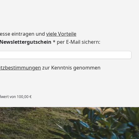
dresse eintragen und
viele Vorteile
€ Newslettergutschein
* per E-Mail sichern:
h
utzbestimmungen
zur Kenntnis genommen
lwert von 100,00 €