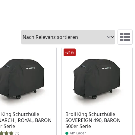
Sortieren
Ansicht 
-31%
ukt am Lager
Produkt am Lager
l King Schutzhülle
Broil King Schutzhülle
ARCH , ROYAL, BARON
SOVEREIGN 490, BARON
r Serie
500er Serie
(1)
Am Lager