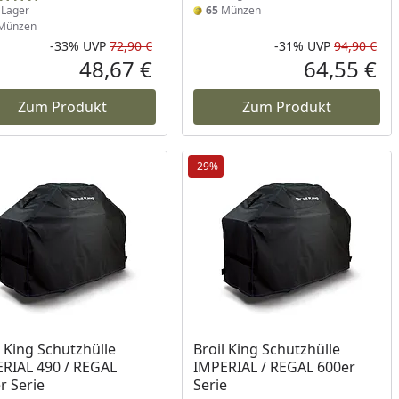
Lager
65
Münzen
Münzen
-33%
UVP
72,90 €
-31%
UVP
94,90 €
Prozent
cher Preis
Rabatt in Prozent
Ursprünglicher Preis
Rab
Urs
48,67 €
64,55 €
reis
Aktueller Preis
Akt
Zum Produkt
Zum Produkt
-29%
ukt am Lager
Produkt am Lager
l King Schutzhülle
Broil King Schutzhülle
RIAL 490 / REGAL
IMPERIAL / REGAL 600er
r Serie
Serie