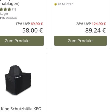
enablagen)
90
Münzen
(1)
Lager
116
Münzen
-17%
UVP
69,90 €
-28%
UVP
124,90 €
Prozent
cher Preis
Rabatt in Prozent
Ursprünglicher Preis
Rab
Urs
58,00 €
89,24 €
reis
Aktueller Preis
Akt
Zum Produkt
Zum Produkt
ukt nicht lieferbar
l King Schutzhülle KEG