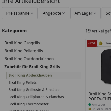
Ihre Artikelübersicht
Preisspanne
Angebote
Am Lager
So
19
Kategorien
Artikel g
Broil King Gasgrills
-22%
Plus
Broil King Pelletgrills
Broil King Outdoorküchen
Zubehör für Broil King Grills
Broil King Abdeckhauben
Broil King Pellets
Broil King Grillroste & Einsätze
Produkt am
Broil King 
Broil King Grillplatten & Planchas
PORTA-CHEF
Broil King Thermometer
Am Lager
35
70
Münze