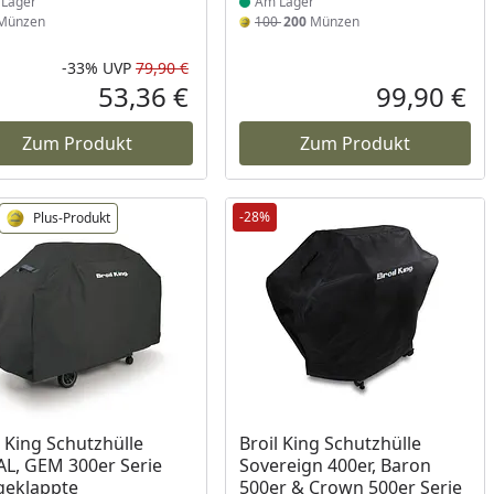
Lager
Am Lager
Münzen
100
200
Münzen
-33%
UVP
79,90 €
Prozent
cher Preis
Rabatt in Prozent
Ursprünglicher Preis
53,36 €
99,90 €
reis
Aktueller Preis
Akt
Zum Produkt
Zum Produkt
-28%
Plus-Produkt
ukt am Lager
l King Schutzhülle
Broil King Schutzhülle
L, GEM 300er Serie
Sovereign 400er, Baron
geklappte
500er & Crown 500er Serie