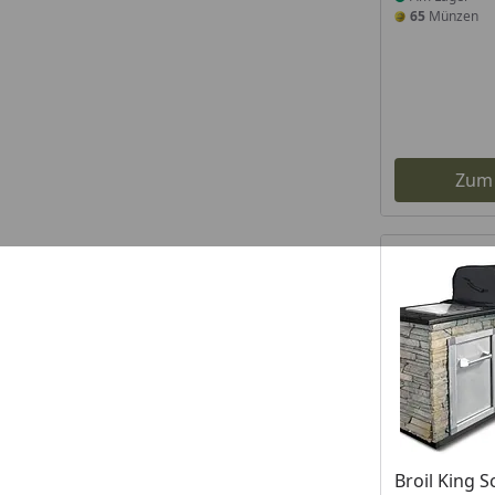
65
Münzen
Zum
Broil King S