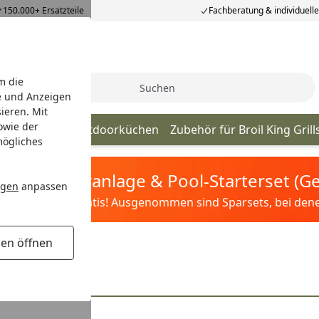
150.000+ Ersatzteile
Fachberatung & individuell
m die
Suche
e und Anzeigen
ieren. Mit
owie der
ls
Broil King Outdoorküchen
Zubehör für Broil King Grill
mögliches
tis Sandfilteranlage & Pool-Starterset (
ngen
anpassen
ilter&Pflege gratis! Ausgenommen sind Sparsets, bei denen 
gen öffnen
ckhauben