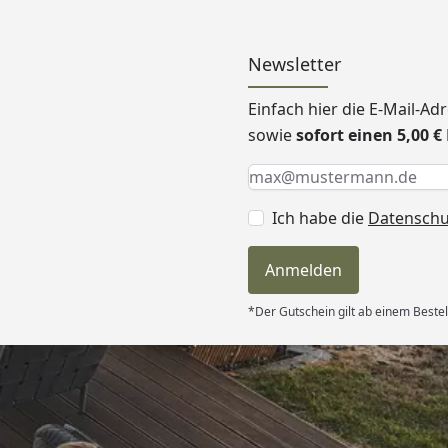
Newsletter
Einfach hier die E-Mail-A
sowie
sofort einen 5,00 
Keine Eingabe erforderlic
Eingabe erforderlich
E-Mail *
Ich habe die
Datensch
Anmelden
*Der Gutschein gilt ab einem Bestel
Versand