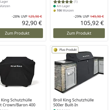
Lager
(1)
Münzen
Am Lager
106
Münzen
-28%
UVP
129,90 €
-29%
UVP
149,90 €
Prozent
cher Preis
Rabatt in Prozent
Ursprünglicher Preis
Rab
Urs
92,90 €
105,92 €
reis
Aktueller Preis
Akt
Zum Produkt
Zum Produkt
Plus-Produkt
ukt am Lager
Produkt am Lager
l King Schutzhülle
Broil King Schutzhülle
et Crown/Baron 400
500er Built-In