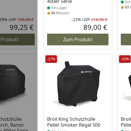
400er Serie
Am 
93
Am Lager
89
Münzen
-29%
UVP
139,90 €
-22%
UVP
114,90 €
Rabatt in Prozent
Ursprünglicher Preis
Rabatt in 
Ursprüngli
99,25 €
89,00 €
Aktueller Preis
Aktueller P
 Produkt
Zum Produkt
-27%
-33%
 Lager
Produkt am Lager
Prod
chutzhülle
Broil King Schutzhülle
Broi
rch, Baron
Pellet Smoker Regal 500
Pell
n 300er Serie