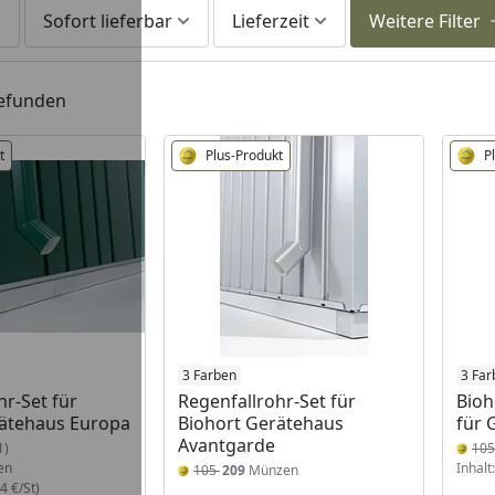
Sofort lieferbar
Lieferzeit
Weitere Filter
gefunden
t
Plus-Produkt
P
3 Farben
3 Far
hr-Set für
Regenfallrohr-Set für
Bioh
rätehaus Europa
Biohort Gerätehaus
für 
Avantgarde
1)
10
en
Inhalt
105
209
Münzen
4 €/St)