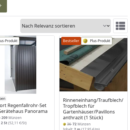
Sortieren
Ansicht 
lus-Produkt
Bestseller
Plus-Produkt
ben
Rinneneinhang/Traufblech/
ort Regenfallrohr-Set
Tropfblech für
Gerätehaus Panorama
Gartenhäuser/Pavillons
anthrazit (1 Stück)
5
209
Münzen
:
2 St
(52,11 €/St)
36
72
Münzen
Inhalt:
2 m
(17,95 €/m)