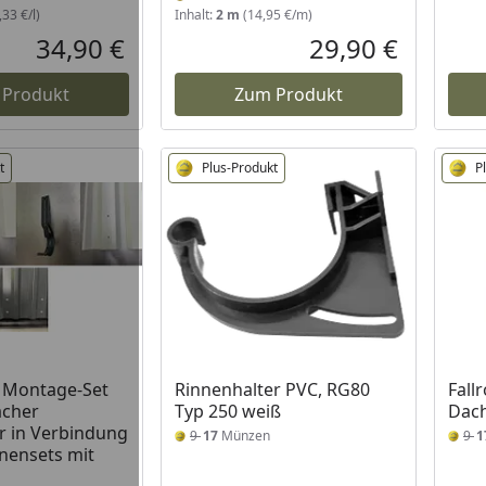
33 €/l)
Inhalt:
2 m
(14,95 €/m)
34,90 €
29,90 €
Aktueller Preis
Aktueller P
 Produkt
Zum Produkt
t
Plus-Produkt
P
 Montage-Set
Rinnenhalter PVC, RG80
Fall
ächer
Typ 250 weiß
Dach
r in Verbindung
9
17
Münzen
9
1
nensets mit