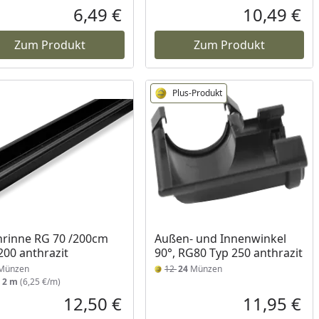
6,49 €
10,49 €
reis
Aktueller Preis
Akt
Zum Produkt
Zum Produkt
Plus-Produkt
rinne RG 70 /200cm
Außen- und Innenwinkel
200 anthrazit
90°, RG80 Typ 250 anthrazit
Münzen
12
24
Münzen
:
2 m
(6,25 €/m)
12,50 €
11,95 €
reis
Aktueller Preis
Akt