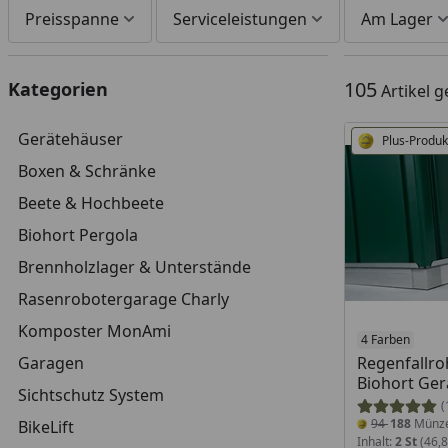
Preisspanne
Serviceleistungen
Am Lager
105
Kategorien
Artikel 
Gerätehäuser
Plus-Produk
Boxen & Schränke
Beete & Hochbeete
Biohort Pergola
Brennholzlager & Unterstände
Rasenrobotergarage Charly
Komposter MonAmi
4 Farben
Garagen
Regenfallro
Biohort Ge
Sichtschutz System
(
94
188
Münz
BikeLift
Inhalt:
2 St
(46,8