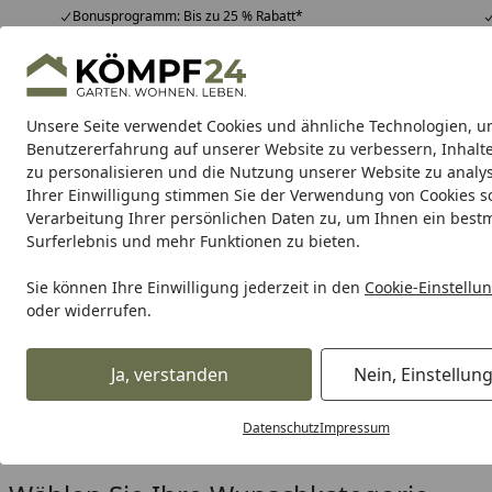
Bonusprogramm: Bis zu 25 % Rabatt*
Hotline
07051 / 9 22 22
4,81
/ 5
Mo-Fr. 8-16 Uhr
25.957 Bewertungen
Unsere Seite verwendet Cookies und ähnliche Technologien, u
Alle Produkte
Highlights
Tipps & Tricks
Alle Produkte
Benutzererfahrung auf unserer Website zu verbessern, Inhalt
zu personalisieren und die Nutzung unserer Website zu analys
Ihrer Einwilligung stimmen Sie der Verwendung von Cookies s
Biohort
Gerätehäuser
Boxen & Schränke
Beete
Verarbeitung Ihrer persönlichen Daten zu, um Ihnen ein best
Surferlebnis und mehr Funktionen zu bieten.
Karibu Pools inkl. gra
Sie können Ihre Einwilligung jederzeit in den
Cookie-Einstellu
oder widerrufen.
Dein Traumpool im Sorglos-Paket: F
Ja, verstanden
Nein, Einstellun
Biohort
Zubehör
Dachrinnen
Startseite
Dachrinnen für Biohort Gart
Datenschutz
Impressum