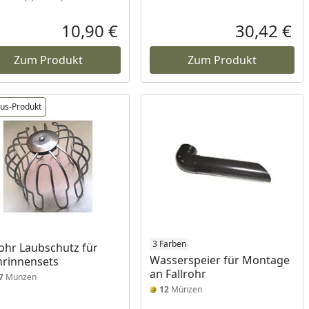
10,90 €
30,42 €
reis
Aktueller Preis
Akt
Zum Produkt
Zum Produkt
lus-Produkt
3 Farben
rohr Laubschutz für
Wasserspeier für Montage
rinnensets
an Fallrohr
7
Münzen
12
Münzen