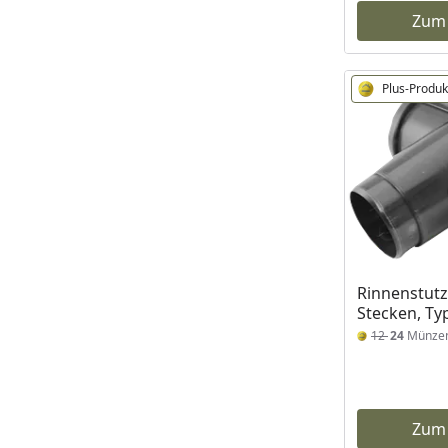
Zum
Plus-Produk
Rinnenstut
Stecken, Ty
12
24
Münze
Zum