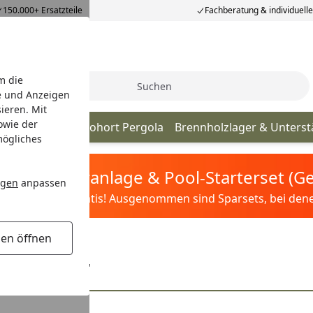
150.000+ Ersatzteile
Fachberatung & individuell
m die
Suche
e und Anzeigen
ieren. Mit
owie der
 & Hochbeete
Biohort Pergola
Brennholzlager & Unters
mögliches
tis Sandfilteranlage & Pool-Starterset (
ngen
anpassen
ilter&Pflege gratis! Ausgenommen sind Sparsets, bei denen 
gen öffnen
enhäuser