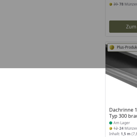
39
78
Münze
Zum
Plus-Produk
Produkt am
Dachrinne 
Typ 300 br
Am Lager
12
24
Münze
Inhalt:
1,5 m
(7,