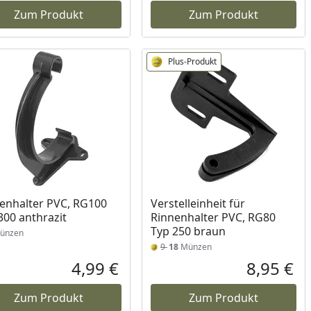
Zum Produkt
Zum Produkt
Plus-Produkt
enhalter PVC, RG100
Verstelleinheit für
300 anthrazit
Rinnenhalter PVC, RG80
Typ 250 braun
ünzen
9
18
Münzen
4,99 €
8,95 €
reis
Aktueller Preis
Akt
Zum Produkt
Zum Produkt