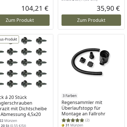
104,21 €
35,90 €
reis
Aktueller Preis
Akt
Zum Produkt
Zum Produkt
lus-Produkt
3 Farben
ck á 20 Stück
Regensammler mit
nglerschrauben
Überlaufstopp für
razit mit Dichtscheibe
Montage an Fallrohr
 Abmessung 4,5x20
(2)
22
Münzen
31
Münzen
:
20 St
(0,55 €/St)