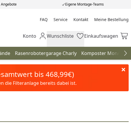
e Angebote
Eigene Montage-Teams
FAQ
Service
Kontakt
Meine Bestellung
Meine Bestellung
Konto
Wunschliste
Einkaufswagen
Mein Konto
Wunschliste
Einkaufswagen
tände
Rasenrobotergarage Charly
Komposter MonAmi
Na
Gesamtwert bis 468,99€)
die Filteranlage bereits dabei ist.