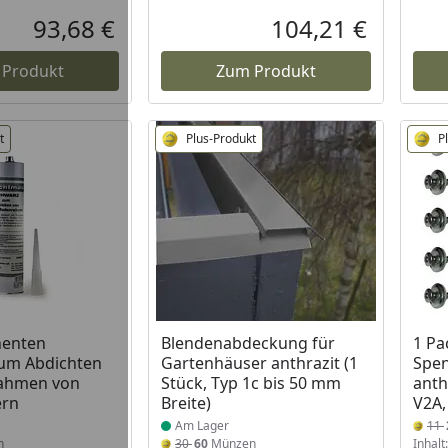
93,68 €
104,21 €
Aktueller Preis
Aktueller P
 Produkt
Zum Produkt
t
Plus-Produkt
P
 Lager
Produkt am Lager
nenten
Blendenabdeckung für
1 Pa
zum Abdichten
Gartenhäuser anthrazit (1
Spe
ahmen von
Stück, Typ 1c bis 50 mm
anth
ern
Breite)
V2A,
Am Lager
11
n
30
60
Münzen
Inhalt