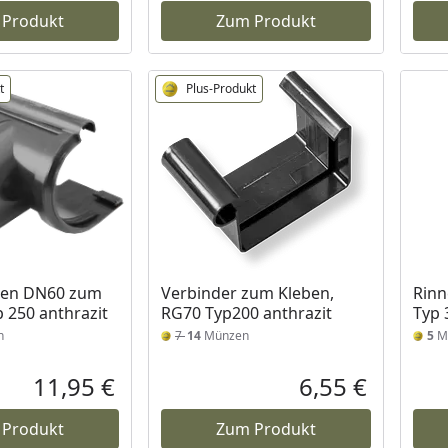
 Produkt
Zum Produkt
t
Plus-Produkt
zen DN60 zum
Verbinder zum Kleben,
Rinn
p 250 anthrazit
RG70 Typ200 anthrazit
Typ 
n
7
14
Münzen
5
M
11,95 €
6,55 €
Aktueller Preis
Aktueller P
 Produkt
Zum Produkt