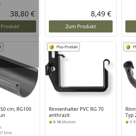
n
38,80 €
8,49 €
Aktueller Preis
Aktueller P
 Produkt
Zum Produkt
t
Plus-Produkt
P
 Lager
150 cm, RG100
Rinnenhalter PVC RG 70
Rinn
aun
anthrazit
Typ 
8
16
Münzen
7
1
n
87 €/m)