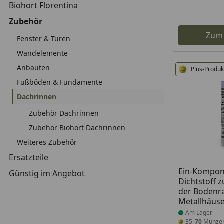
Biohort Florentina
Zubehör
Zum
Fenster & Türen
Wandelemente
Anbauten
Plus-Produk
Fußböden & Fundamente
Dachrinnen
Zubehör Dachrinnen
Zubehör Biohort Dachrinnen
Weiteres Zubehör
Ersatzteile
Produkt am
Ein-Kompo
Günstig im Angebot
Dichtstoff 
der Bodenr
Metallhäus
Am Lager
35
70
Münze