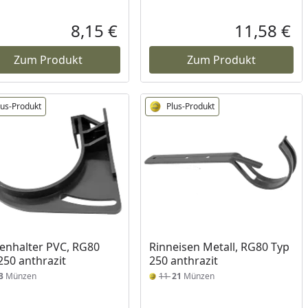
8,15 €
11,58 €
reis
Aktueller Preis
Akt
Zum Produkt
Zum Produkt
lus-Produkt
Plus-Produkt
enhalter PVC, RG80
Rinneisen Metall, RG80 Typ
250 anthrazit
250 anthrazit
3
Münzen
11
21
Münzen