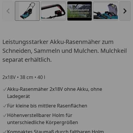
Vorheriges Bild anzeigen
Näc
Leistungsstarker Akku-Rasenmäher zum
You
Schneiden, Sammeln und Mulchen. Mulchkeil
separat erhältlich.
2x18V • 38 cm • 40 l
Akku-Rasenmäher 2x18V ohne Akku, ohne
Ladegerät
Für kleine bis mittlere Rasenflächen
Höhenverstellbarer Holm für
unterschiedliche Körpergrößen
Kompaktes Staumaß durch faltbaren Holm