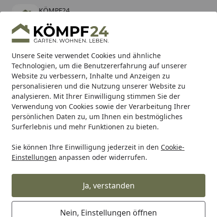
KÖMPF24
Öffnen
Banner schließen
KÖMPF24
kostenlos - Im App Store
Alle Produkte
Mein Konto
Wunschl
Eink
Unsere Seite verwendet Cookies und ähnliche
Technologien, um die Benutzererfahrung auf unserer
Hotline
4,81
/ 5
Suchen
Website zu verbessern, Inhalte und Anzeigen zu
personalisieren und die Nutzung unserer Website zu
analysieren. Mit Ihrer Einwilligung stimmen Sie der
Karibu Pools inkl. gratis Sandfilteranlage & Pool-
Verwendung von Cookies sowie der Verarbeitung Ihrer
Starterset (Gesamtwert bis 468,99€)
persönlichen Daten zu, um Ihnen ein bestmögliches
Surferlebnis und mehr Funktionen zu bieten.
Sie können Ihre Einwilligung jederzeit in den
Cookie-
Alles für den Garten
Gartengeräte & Gartenmaschinen
Einstellungen
anpassen oder widerrufen.
Startseite
Makita Akku-Rasenmäher
DLM382Z
Ja, verstanden
Nein, Einstellungen öffnen