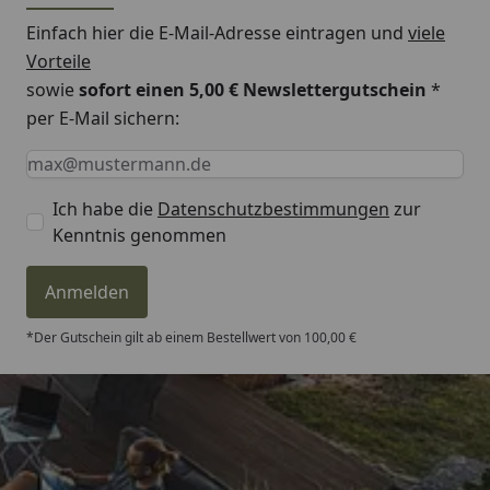
Einfach hier die E-Mail-Adresse eintragen und
viele
Vorteile
sowie
sofort einen 5,00 € Newslettergutschein
*
per E-Mail sichern:
Keine Eingabe erforderlich
Eingabe erforderlich
E-Mail *
Ich habe die
Datenschutzbestimmungen
zur
Kenntnis genommen
Anmelden
*Der Gutschein gilt ab einem Bestellwert von 100,00 €
Trusted Shops