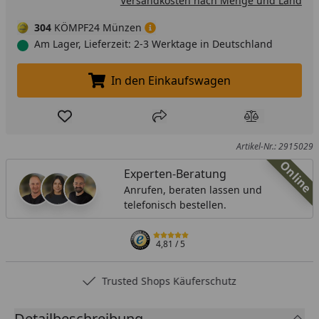
Versandkosten nach Menge und Land
304
KÖMPF24 Münzen
Am Lager, Lieferzeit: 2-3 Werktage in Deutschland
In den Einkaufswagen
In den Einkaufswagen legen
Produkt zur Wunschliste hinzufügen
Teilen
Produkt Ver
Artikel-Nr.: 2915029
Online
Experten-Beratung
Anrufen, beraten lassen und
telefonisch bestellen.
4,81
/ 5
Trusted Shops Käuferschutz
Detailbeschreibung