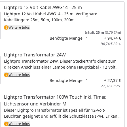
Lightpro 12 Volt Kabel AWG14 - 25 m
Lightpro 12 Volt Kabel AWG14 - 25 m. Verfügbare
Kabellängen: 25m, 50m, 100m, 200m
Weitere Infos
Inhalt:
25 m
(3,79 €/m)
Benötigte Menge:
1
+ 94,74 €
94,74 € / Stk.
Lightpro Transformator 24W
Lightpro Transformator 24W. Dieser Steckertrafo dient zum
direkten Anschluss einer Lampe ohne Hauptkabel - 12 Volt
maximal 24W.
Weitere Infos
Benötigte Menge:
1
+ 27,37 €
27,37 € / Stk.
Lightpro Transformator 100W Touch inkl. Timer,
Lichtsensor und Verbinder M
Dieser Lightpro Transformator ist speziell für 12-Volt-
Leuchten geeignet und erfüllt die Schutzklasse IP44. Er kann
eine maximale Last von 100 Watt tragen. Für den Anschluss
Weitere Infos