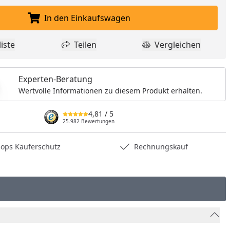
In den Einkaufswagen
In den Einkaufswagen legen
iste
Teilen
Vergleichen
dukt zur Wunschliste hinzufügen
Teilen
Produkt Vergle
Experten-Beratung
Wertvolle Informationen zu diesem Produkt erhalten.
4,81
/ 5
25.982 Bewertungen
hops Käuferschutz
Rechnungskauf