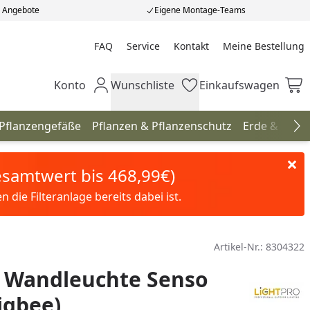
e Angebote
Eigene Montage-Teams
FAQ
Service
Kontakt
Meine Bestellung
Meine Bestellung
Konto
Wunschliste
Einkaufswagen
Mein Konto
Wunschliste
Einkaufswagen
 Pflanzengefäße
Pflanzen & Pflanzenschutz
Erde & Düng
Na
Gesamtwert bis 468,99€)
die Filteranlage bereits dabei ist.
Artikel-Nr.:
8304322
o Wandleuchte Senso
igbee)