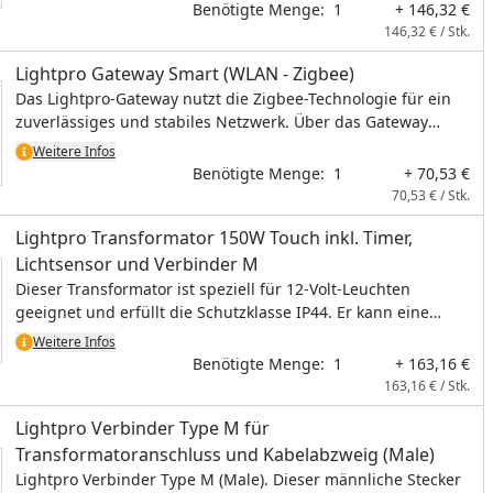
an das Hauptkabel ist der Verbinder M notwendig.
Benötigte Menge:
1
+ 146,32 €
146,32 € / Stk.
Lightpro Gateway Smart (WLAN - Zigbee)
Das Lightpro-Gateway nutzt die Zigbee-Technologie für ein
zuverlässiges und stabiles Netzwerk. Über das Gateway
verbinden Sie Ihre Smartleuchten sowie den Motion Sensor
Weitere Infos
Smart von Lightpro miteinander. Verbinden Sie zuerst das
Benötigte Menge:
1
+ 70,53 €
Gateway, bevor Sie weitere Produkte hinzufügen. Jede
70,53 € / Stk.
Smartleuchte fungiert dabei als Signalverstärker, sodass die
Lightpro Transformator 150W Touch inkl. Timer,
Verbindung im gesamten Garten optimal bleibt. Dank Zigbee
springt das Signal von Gerät zu Gerät, wodurch eine nahezu
Lichtsensor und Verbinder M
unbegrenzte Reichweite entsteht. Die maximale Entfernung
Dieser Transformator ist speziell für 12-Volt-Leuchten
zwischen zwei Geräten sollte dabei nicht mehr als 20 Meter
geeignet und erfüllt die Schutzklasse IP44. Er kann eine
betragen.
maximale Last von 150 Watt tragen. Für den Anschluss an
Weitere Infos
das Hauptkabel ist der Verbinder M notwendig.
Benötigte Menge:
1
+ 163,16 €
163,16 € / Stk.
Lightpro Verbinder Type M für
Transformatoranschluss und Kabelabzweig (Male)
Lightpro Verbinder Type M (Male). Dieser männliche Stecker