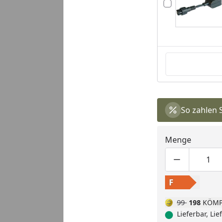
So zahlen 
Menge
Produktmen
Pro
F
99
198
KÖMP
Lieferbar, Li