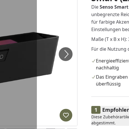
Die
Senso Smart
unbegrenzte Reic
für farbige Akze
Einstellungen be
Maße (T x B x H
Für die Nutzung 
Energieeffizien
nachhaltig
Das Eingraben 
überflüssig
Empfohlen
Diese Zubehörartik
Produkt zur Wunschliste hi
abgestimmt.