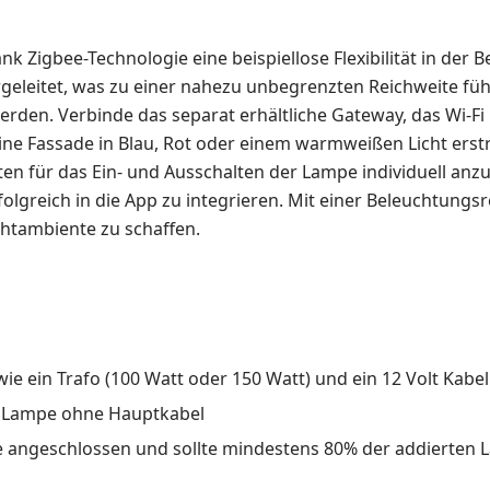
ank Zigbee-Technologie eine beispiellose Flexibilität in der
eleitet, was zu einer nahezu unbegrenzten Reichweite fü
rden. Verbinde das separat erhältliche Gateway, das Wi-Fi
ne Fassade in Blau, Rot oder einem warmweißen Licht erst
eiten für das Ein- und Ausschalten der Lampe individuell anz
folgreich in die App zu integrieren. Mit einer Beleuchtungsr
chtambiente zu schaffen.
e ein Trafo (100 Watt oder 150 Watt) und ein 12 Volt Kabel 
er Lampe ohne Hauptkabel
 angeschlossen und sollte mindestens 80% der addierten Lam