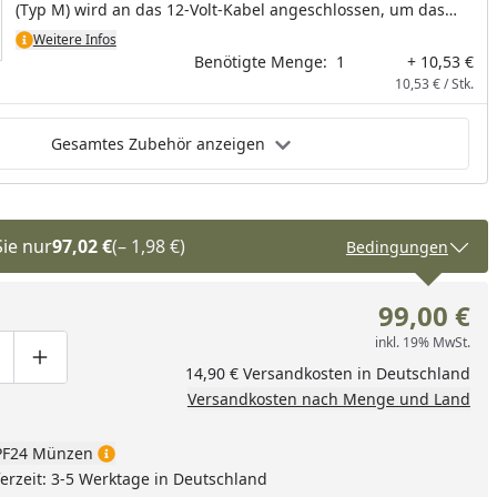
(Typ M) wird an das 12-Volt-Kabel angeschlossen, um das
Kabel abzweigen zu können.
Weitere Infos
Benötigte Menge:
1
+ 10,53 €
10,53 € / Stk.
Gesamtes Zubehör anzeigen
Sie nur
97,02 €
(– 1,98 €)
Bedingungen
99,00 €
inkl. 19% MwSt.
ge um eins verringern
duktmenge manuell eingeben
Produktmenge um eins erhöhen
14,90 € Versandkosten in Deutschland
Versandkosten nach Menge und Land
F24 Münzen
eferzeit: 3-5 Werktage in Deutschland