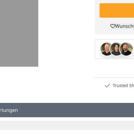
Wunschl
Pro
Deutschlands bester Händler
Trusted S
rtungen