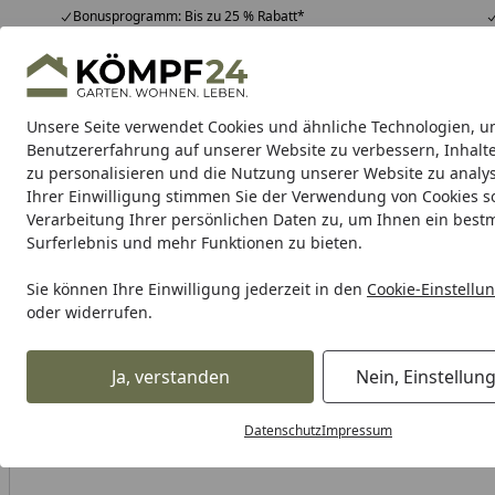
Bonusprogramm: Bis zu 25 % Rabatt*
Hotline
07051 / 9 22 22
4,81
/ 5
Mo-Fr. 8-16 Uhr
25.982 Bewertungen
Unsere Seite verwendet Cookies und ähnliche Technologien, u
Alle Produkte
Highlights
Tipps & Tricks
Alle Produkte
Benutzererfahrung auf unserer Website zu verbessern, Inhalt
zu personalisieren und die Nutzung unserer Website zu analys
Ihrer Einwilligung stimmen Sie der Verwendung von Cookies s
Garten
Gartenhaus
Gerätehaus
Carport & Gar
Verarbeitung Ihrer persönlichen Daten zu, um Ihnen ein best
Surferlebnis und mehr Funktionen zu bieten.
Karibu Pools inkl. gra
Sie können Ihre Einwilligung jederzeit in den
Cookie-Einstellu
oder widerrufen.
Dein Traumpool im Sorglos-Paket: F
Ja, verstanden
Nein, Einstellun
Alles für den Garten
Außenleuchten
Wandleuchten für
Startseite
Datenschutz
Impressum