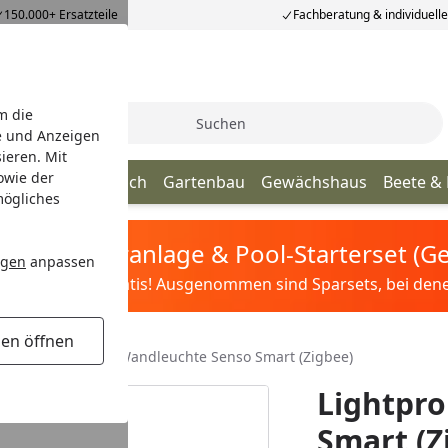
150.000+ Ersatzteile
Fachberatung & individuell
m die
Suche
e und Anzeigen
ieren. Mit
owie der
age
Terrassendach
Gartenbau
Gewächshaus
Beete &
mögliches
tis Sandfilteranlage & Pool-Starterset (
ngen
anpassen
ilter&Pflege gratis! Ausgenommen sind Sparsets, bei denen 
gen öffnen
 Außen
Lightpro Wandleuchte Senso Smart (Zigbee)
Lightpr
Smart (Z