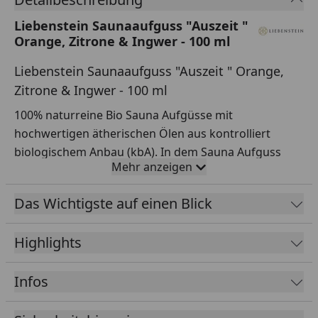
Liebenstein Saunaaufguss "Auszeit "
Orange, Zitrone & Ingwer - 100 ml
Liebenstein Saunaaufguss "Auszeit " Orange,
Zitrone & Ingwer - 100 ml
100% naturreine Bio Sauna Aufgüsse mit
hochwertigen ätherischen Ölen aus kontrolliert
biologischem Anbau (kbA). In dem Sauna Aufguss
Mehr anzeigen
finden nur die feinsten Rohstoffe Ihren auserwählten
Platz – für eine bestmögliche Qualität in jeder Note,
Das Wichtigste auf einen Blick
jeder Nuance, in jedem Moment. Die Gerüche
stammen direkt aus dem Schwarzwald und geben dir
Highlights
ein wundervolles Waldbadeerlebnis.
Duft: Auszeit - Orange, Zitrone & Ingwer
Infos
Inhalt: 1 Flasche 100 ml