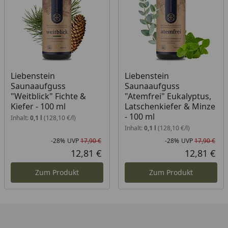
Liebenstein
Liebenstein
Saunaaufguss
Saunaaufguss
"Weitblick" Fichte &
"Atemfrei" Eukalyptus,
Kiefer - 100 ml
Latschenkiefer & Minze
- 100 ml
Inhalt:
0,1 l
(128,10 €/l)
Inhalt:
0,1 l
(128,10 €/l)
-28%
UVP
17,90 €
-28%
UVP
17,90 €
Rabatt in Prozent
Ursprünglicher Preis
Rab
Urs
12,81 €
12,81 €
Aktueller Preis
Akt
Zum Produkt
Zum Produkt