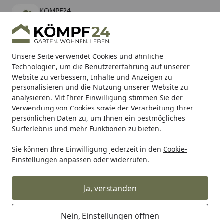
KÖMPF24
Öffnen
Banner schließen
KÖMPF24
kostenlos - Im App Store
Alle Produkte
Mein Konto
Wunschl
Eink
Unsere Seite verwendet Cookies und ähnliche
Technologien, um die Benutzererfahrung auf unserer
Hotline
4,81
/ 5
Suchen
Website zu verbessern, Inhalte und Anzeigen zu
personalisieren und die Nutzung unserer Website zu
analysieren. Mit Ihrer Einwilligung stimmen Sie der
Karibu Pools inkl. gratis Sandfilteranlage & Pool-
Verwendung von Cookies sowie der Verarbeitung Ihrer
Starterset (Gesamtwert bis 468,99€)
persönlichen Daten zu, um Ihnen ein bestmögliches
Surferlebnis und mehr Funktionen zu bieten.
Sie können Ihre Einwilligung jederzeit in den
Cookie-
Alles für den Garten
Gartenhaus
Grillkotas
Liebenstei
Einstellungen
anpassen oder widerrufen.
Startseite
Liebenstein Saunaaufguss "Auszeit
" Orange, Zitrone & Ingwer - 100 ml
Ja, verstanden
Nein, Einstellungen öffnen