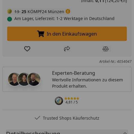
Inhalt:
0,1 l
(124,20 €/l)
13
25
KÖMPF24 Münzen
Am Lager, Lieferzeit: 1-2 Werktage in Deutschland
In den Einkaufswagen
In den Einkaufswagen legen
Produkt zur Wunschliste hinzufügen
Teilen
Produkt Ver
Artikel-Nr.: 4054047
Experten-Beratung
Wertvolle Informationen zu diesem
Produkt erhalten.
4,81
/ 5
Trusted Shops Käuferschutz
Detailbeschreibung