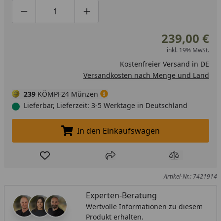
Produktmenge um eins verringern
Produktmenge manuell eingeben
Produktmenge um eins erhöhen
239,00 €
inkl. 19% MwSt.
Kostenfreier Versand in DE
Versandkosten nach Menge und Land
239
KÖMPF24 Münzen
Lieferbar, Lieferzeit: 3-5 Werktage in Deutschland
In den Einkaufswagen
In den Einkaufswagen legen
Produkt zur Wunschliste hinzufügen
Teilen
Produkt Ver
Artikel-Nr.: 7421914
Experten-Beratung
Wertvolle Informationen zu diesem
Produkt erhalten.