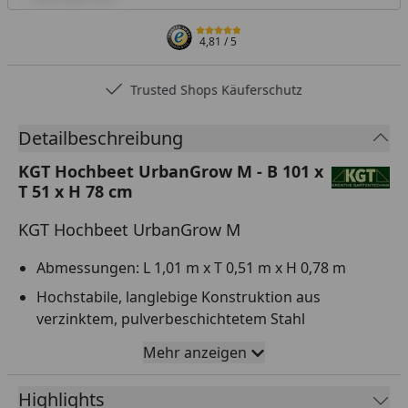
4,81
/ 5
Trusted Shops Käuferschutz
Detailbeschreibung
KGT Hochbeet UrbanGrow M - B 101 x
T 51 x H 78 cm
KGT Hochbeet UrbanGrow M
Abmessungen: L 1,01 m x T 0,51 m x H 0,78 m
Hochstabile, langlebige Konstruktion aus
verzinktem, pulverbeschichtetem Stahl
Farbe: RAL 7016 (Anthrazit)
Mehr anzeigen
Hochwertige Verbindungselemente, einschließlich
Highlights
Edelstahlschrauben