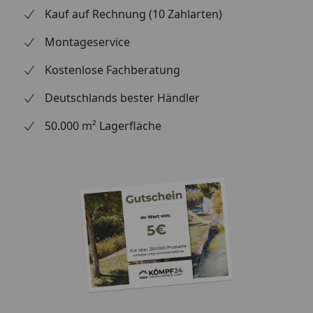
Inklusive
Hochwertige
Kauf auf Rechnung (10 Zahlarten)
Verbindungselemente
Edelstahlschrauben
Montageservice
Kostenlose Fachberatung
Optionale Erweiterungen (siehe Reiter
"Zubehör"):
Deutschlands bester Händler
Einlegeboden
50.000 m² Lagerfläche
Frühbeet-Aufsatz
KGT Hochbeet UrbanGrow M
Montageanleitung