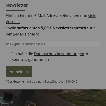
Newsletter
Einfach hier die E-Mail-Adresse eintragen und
viele
Vorteile
sowie
sofort einen 5,00 € Newslettergutschein
*
per E-Mail sichern:
Keine Eingabe erforderlich
Eingabe erforderlich
E-Mail *
Ich habe die
Datenschutzbestimmungen
zur
Kenntnis genommen
Anmelden
*Der Gutschein gilt ab einem Bestellwert von 100,00 €