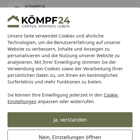
KÖMPF24
Öffnen
Banner schließen
KÖMPF24
kostenlos - Im App Store
Alle Produkte
Mein Konto
Wunschl
Eink
Unsere Seite verwendet Cookies und ähnliche
Technologien, um die Benutzererfahrung auf unserer
Hotline
4,81
/ 5
Suchen
Website zu verbessern, Inhalte und Anzeigen zu
personalisieren und die Nutzung unserer Website zu
analysieren. Mit Ihrer Einwilligung stimmen Sie der
Karibu Pools inkl. gratis Sandfilteranlage & Pool-
Verwendung von Cookies sowie der Verarbeitung Ihrer
Starterset (Gesamtwert bis 468,99€)
persönlichen Daten zu, um Ihnen ein bestmögliches
Surferlebnis und mehr Funktionen zu bieten.
Sie können Ihre Einwilligung jederzeit in den
Cookie-
Alles für den Garten
Hochbeet, Pflanzkasten & mehr!
Ho
Einstellungen
anpassen oder widerrufen.
Startseite
KGT Hochbeet UrbanGrow M - B 101
x T 51 x H 78 cm
Ja, verstanden
Nein, Einstellungen öffnen