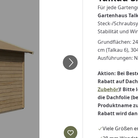
Für jede Garten
Gartenhaus Tal
Steck-/Schraubsy
Stabilität und Wi
Grundflächen: 244
cm (Talkau 6), 30
Ausführungen: N
Aktion: Bei Best
Rabatt auf Dachs
Zubehör
)! Bitte
die Dachfolie (b
Produktname zu
Rabatt wird da
Viele Größen er
Produkt zur Wunschliste hi