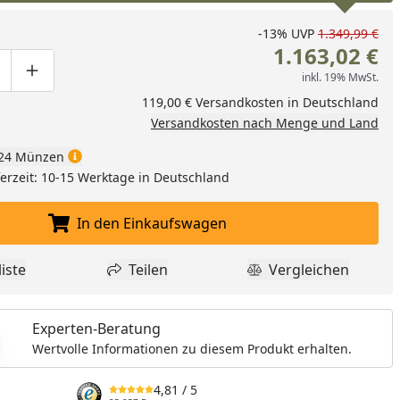
-13%
UVP
1.349,99 €
1.163,02 €
inkl. 19% MwSt.
ge um eins verringern
duktmenge manuell eingeben
Produktmenge um eins erhöhen
119,00 € Versandkosten in Deutschland
Versandkosten nach Menge und Land
24 Münzen
eferzeit: 10-15 Werktage in Deutschland
In den Einkaufswagen
In den Einkaufswagen legen
iste
Teilen
Vergleichen
dukt zur Wunschliste hinzufügen
Teilen
Produkt Vergle
Experten-Beratung
Wertvolle Informationen zu diesem Produkt erhalten.
4,81
/ 5