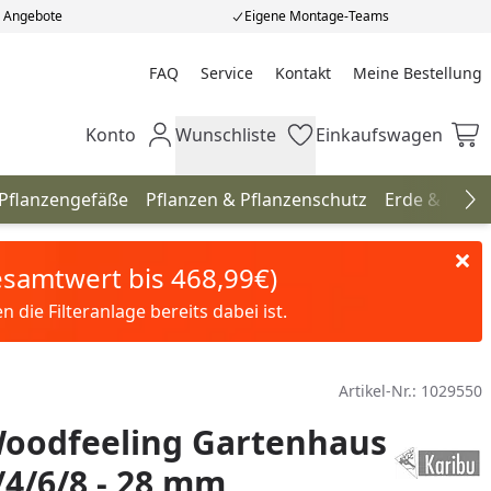
e Angebote
Eigene Montage-Teams
FAQ
Service
Kontakt
Meine Bestellung
Meine Bestellung
Konto
Wunschliste
Einkaufswagen
Mein Konto
Wunschliste
Einkaufswagen
 Pflanzengefäße
Pflanzen & Pflanzenschutz
Erde & Düng
Na
Gesamtwert bis 468,99€)
die Filteranlage bereits dabei ist.
Artikel-Nr.:
1029550
Woodfeeling Gartenhaus
/4/6/8 - 28 mm