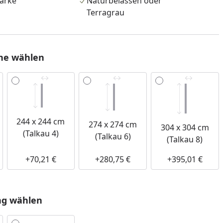
ärke
Naturbelassen oder
Terragrau
he wählen
244 x 244 cm
274 x 274 cm
304 x 304 cm
(Talkau 4)
(Talkau 6)
(Talkau 8)
+70,21 €
+280,75 €
+395,01 €
ng wählen