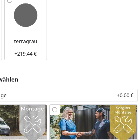
terragrau
+219,44 €
wählen
age
+0,00 €