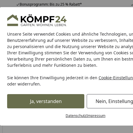
Bonusprogramm: Bis zu 25 % Rabatt*
Hotline
07051 / 9 22 22
4,81
/ 5
Mo-Fr. 8-16 Uhr
25.957 Bewertungen
Unsere Seite verwendet Cookies und ähnliche Technologien, u
Alle Produkte
Highlights
Tipps & Tricks
Alle Produkte
Benutzererfahrung auf unserer Website zu verbessern, Inhalt
zu personalisieren und die Nutzung unserer Website zu analys
Ihrer Einwilligung stimmen Sie der Verwendung von Cookies s
Garten
Gartenhaus
Gerätehaus
Carport & Gar
Verarbeitung Ihrer persönlichen Daten zu, um Ihnen ein best
Surferlebnis und mehr Funktionen zu bieten.
Karibu Pools inkl. gra
Sie können Ihre Einwilligung jederzeit in den
Cookie-Einstellu
oder widerrufen.
Dein Traumpool im Sorglos-Paket: F
Ja, verstanden
Nein, Einstellun
Alles für den Garten
Gartenhaus
Gartenhäuser Holz
K
Startseite
Datenschutz
Impressum