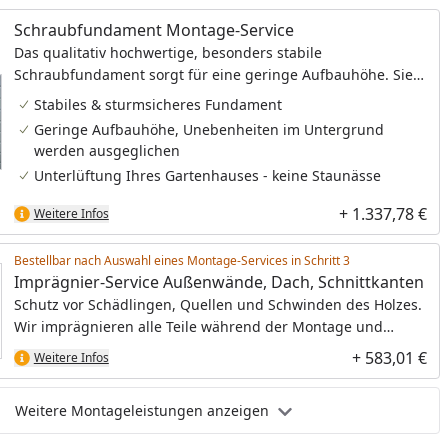
Schraubfundament Montage-Service
Das qualitativ hochwertige, besonders stabile
Schraubfundament sorgt für eine geringe Aufbauhöhe. Sie
haben damit eine bequeme, niedrige Stufe und gleichzeitig
Stabiles & sturmsicheres Fundament
ein besonders langlebiges Fundament. Sie benötigen bei
Geringe Aufbauhöhe, Unebenheiten im Untergrund
dem Schraubfundament keine Gummi-Pads und
werden ausgeglichen
Sturmwinkel.
Unterlüftung Ihres Gartenhauses - keine Staunässe
+ 1.337,78 €
Weitere Infos
Bestellbar nach Auswahl eines Montage-Services in Schritt
Imprägnier-Service Außenwände, Dach, Schnittkanten
Schutz vor Schädlingen, Quellen und Schwinden des Holzes.
Wir imprägnieren alle Teile während der Montage und
schaffen so die optimale Grundlage für den Endanstrich.
+ 583,01 €
Weitere Infos
Weitere Montageleistungen anzeigen