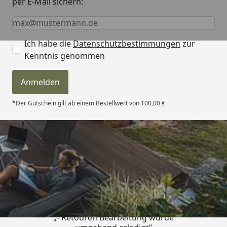
per E-Mail sichern:
Keine Eingabe erforderlich
Eingabe erforderlich
E-Mail *
Ich habe die
Datenschutzbestimmungen
zur
Kenntnis genommen
Anmelden
*Der Gutschein gilt ab einem Bestellwert von 100,00 €
Trusted Shops
4,81
/ 5
„- Retouren Bearbeitung wurde