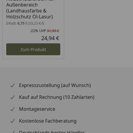
Außenbereich
(Landhausfarbe &
Holzschutz Öl-Lasur)
Inhalt:
0,75 l
(33,25 €/l)
-22%
UVP
31,99 €
Rabatt in Prozent
Ursprünglicher Preis
24,94 €
Aktueller Preis
Zum Produkt
Expresszustellung (auf Wunsch)
Kauf auf Rechnung (10 Zahlarten)
Montageservice
Kostenlose Fachberatung
Deutschlands bester Händler