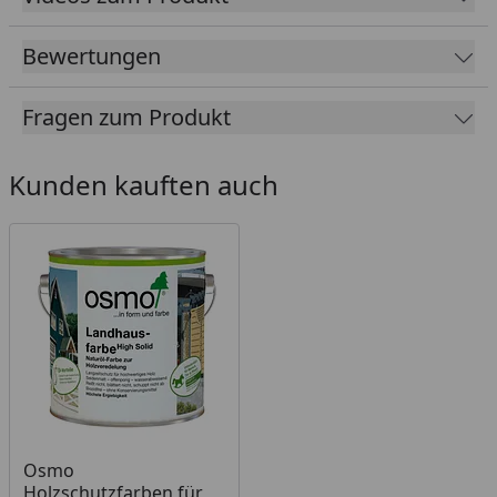
Montage
Montage zum günstigen
Festpreis möglich
Bewertungen
oder
Sorglos-Paket mit Montage
Fragen zum Produkt
und besonderen Service-
Leistungen zum Festpreis
Kunden kauften auch
Weitere Informationen
Karibu Hochbeet 2 - 835 l
Fassungsvermögen Technische Daten
Schadstoffzertifikat für Innenfolie
Karibu Hochbeet 2 - 835 l
Fassungsvermögen Montageanleitung
Osmo
Holzschutzfarben für