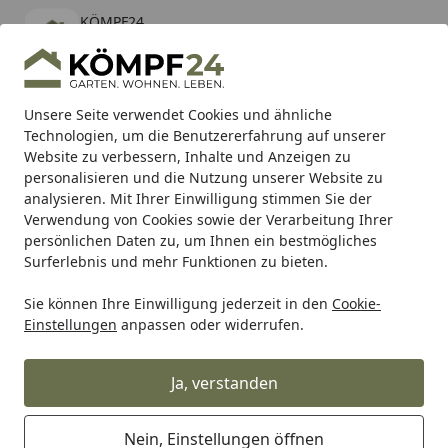
KÖMPF24
Öffnen
Banner schließen
KÖMPF24
kostenlos - Im App Store
Alle Produkte
Mein Konto
Wunschl
Eink
Unsere Seite verwendet Cookies und ähnliche
Technologien, um die Benutzererfahrung auf unserer
Hotline
4,81
/ 5
Suchen
Website zu verbessern, Inhalte und Anzeigen zu
personalisieren und die Nutzung unserer Website zu
analysieren. Mit Ihrer Einwilligung stimmen Sie der
Karibu Pools inkl. gratis Sandfilteranlage & Pool-
Verwendung von Cookies sowie der Verarbeitung Ihrer
Starterset (Gesamtwert bis 468,99€)
persönlichen Daten zu, um Ihnen ein bestmögliches
Surferlebnis und mehr Funktionen zu bieten.
Sie können Ihre Einwilligung jederzeit in den
Cookie-
Alles für den Garten
Hochbeet, Pflanzkasten & mehr!
Ho
Einstellungen
anpassen oder widerrufen.
Startseite
Karibu Hochbeet 2 - 835 l
Fassungsvermögen, 19 mm
Ja, verstanden
Wandstärke
Nein, Einstellungen öffnen