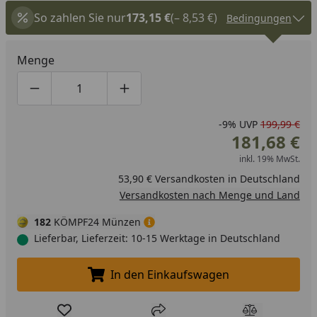
So zahlen Sie nur
173,15 €
(– 8,53 €)
Bedingungen
Menge
Produktmenge um eins verringern
Produktmenge manuell eingeben
Produktmenge um eins erhöhen
-9%
UVP
199,99 €
181,68 €
inkl. 19% MwSt.
53,90 € Versandkosten in Deutschland
Versandkosten nach Menge und Land
182
KÖMPF24 Münzen
Lieferbar, Lieferzeit: 10-15 Werktage in Deutschland
In den Einkaufswagen
In den Einkaufswagen legen