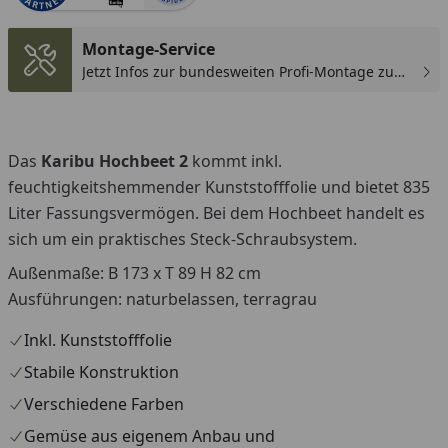
You
Montage-Service
Jetzt Infos zur bundesweiten Profi-Montage zum
günstigen Festpreis sichern.
Das
Karibu Hochbeet 2
kommt inkl.
feuchtigkeitshemmender Kunststofffolie und bietet 835
Liter Fassungsvermögen. Bei dem Hochbeet handelt es
sich um ein praktisches Steck-Schraubsystem.
Außenmaße: B 173 x T 89 H 82 cm
Ausführungen: naturbelassen, terragrau
Inkl. Kunststofffolie
Stabile Konstruktion
Verschiedene Farben
Gemüse aus eigenem Anbau und