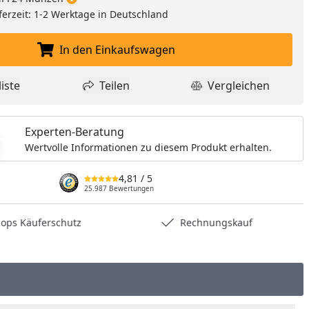
ferzeit: 1-2 Werktage in Deutschland
In den Einkaufswagen
In den Einkaufswagen legen
iste
Teilen
Vergleichen
dukt zur Wunschliste hinzufügen
Teilen
Produkt Vergle
Experten-Beratung
Wertvolle Informationen zu diesem Produkt erhalten.
4,81
/ 5
25.987 Bewertungen
hops Käuferschutz
Rechnungskauf