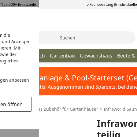
150.000+ Ersatzteile
Fachberatung & individuell
m die
Suche
e und Anzeigen
ieren. Mit
owie der
age
Terrassendach
Gartenbau
Gewächshaus
Beete &
mögliches
tis Sandfilteranlage & Pool-Starterset (
ngen
anpassen
ilter&Pflege gratis! Ausgenommen sind Sparsets, bei denen 
gen öffnen
ser & Co.
Weiteres Zubehör für Gartenhäuser
Infraworld Sauna
Infrawor
teilig