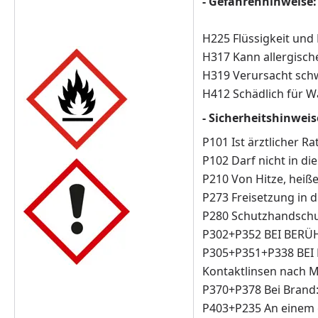
- Gefahrenhinweise:
H225 Flüssigkeit und
H317 Kann allergisch
H319 Verursacht sch
H412 Schädlich für W
- Sicherheitshinweis
P101 Ist ärztlicher R
P102 Darf nicht in d
P210 Von Hitze, heiß
P273 Freisetzung in 
P280 Schutzhandschu
P302+P352 BEI BERÜH
P305+P351+P338 BEI 
Kontaktlinsen nach M
P370+P378 Bei Brand:
P403+P235 An einem g