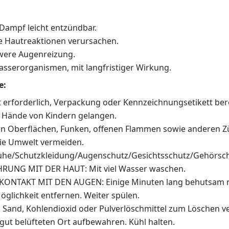
 Dampf leicht entzündbar.
e Hautreaktionen verursachen.
were Augenreizung.
asserorganismen, mit langfristiger Wirkung.
e:
at erforderlich, Verpackung oder Kennzeichnungsetikett ber
ie Hände von Kindern gelangen.
en Oberflächen, Funken, offenen Flammen sowie anderen Zü
die Umwelt vermeiden.
he/Schutzkleidung/Augenschutz/Gesichtsschutz/Gehörsch
RUNG MIT DER HAUT: Mit viel Wasser waschen.
KONTAKT MIT DEN AUGEN: Einige Minuten lang behutsam mi
öglichkeit entfernen. Weiter spülen.
 Sand, Kohlendioxid oder Pulverlöschmittel zum Löschen 
ut belüfteten Ort aufbewahren. Kühl halten.