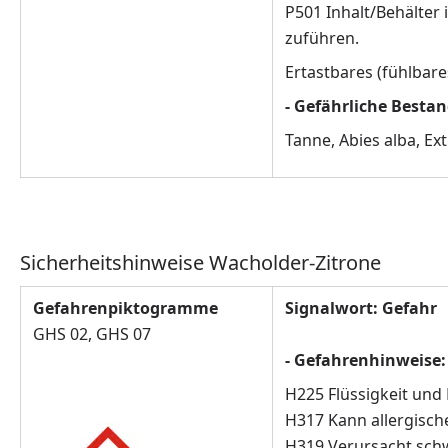
P501 Inhalt/Behälter
zuführen.
Ertastbares (fühlbar
- Gefährliche Besta
Tanne, Abies alba, E
Sicherheitshinweise Wacholder-Zitrone
Gefahrenpiktogramme
Signalwort: Gefahr
GHS 02, GHS 07
- Gefahrenhinweise:
H225 Flüssigkeit und
H317 Kann allergisch
H319 Verursacht schw