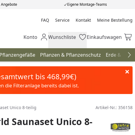
e Angebote
Eigene Montage-Teams
FAQ
Service
Kontakt
Meine Bestellung
Meine Bestellung
Konto
Wunschliste
Einkaufswagen
Mein Konto
Wunschliste
Einkaufswagen
 Pflanzengefäße
Pflanzen & Pflanzenschutz
Erde & Düng
Na
Gesamtwert bis 468,99€)
die Filteranlage bereits dabei ist.
set Unico 8-teilig
Artikel-Nr.:
356158
ld Saunaset Unico 8-