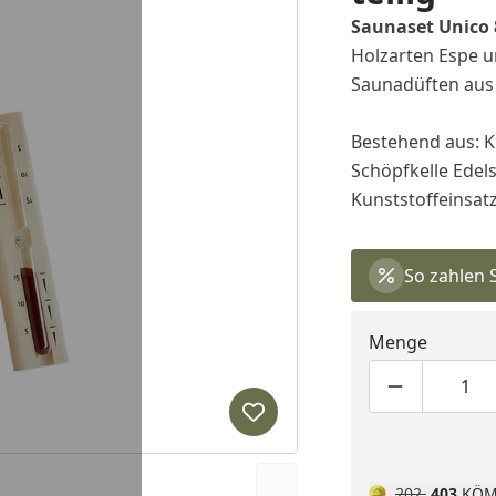
Saunaset Unico 
Holzarten Espe u
Saunadüften aus 
Bestehend aus: K
Schöpfkelle Edels
Kunststoffeinsatz
So zahlen 
Menge
Produktmen
Pro
Produkt zur Wunschliste hi
202
403
KÖM