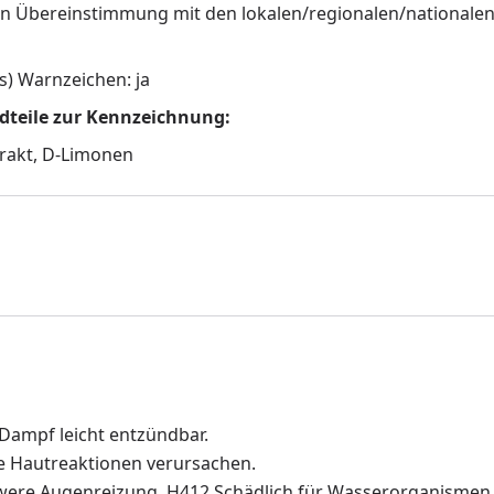
 in Übereinstimmung mit den lokalen/regionalen/nationalen
es) Warnzeichen: ja
ndteile zur Kennzeichnung:
xtrakt, D-Limonen
 Dampf leicht entzündbar.
e Hautreaktionen verursachen.
ere Augenreizung. H412 Schädlich für Wasserorganismen, 