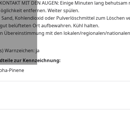
KONTAKT MIT DEN AUGEN: Einige Minuten lang behutsam mi
öglichkeit entfernen. Weiter spülen.
 Sand, Kohlendioxid oder Pulverlöschmittel zum Löschen 
ut belüfteten Ort aufbewahren. Kühl halten.
 in Übereinstimmung mit den lokalen/regionalen/nationalen
s) Warnzeichen: ja
ndteile zur Kennzeichnung:
lpha-Pinene