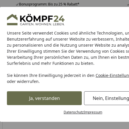
Bonusprogramm: Bis zu 25 % Rabatt*
Hotline
07051 / 9 22 22
4,81
/ 5
Mo-Fr. 8-16 Uhr
25.987 Bewertungen
Unsere Seite verwendet Cookies und ähnliche Technologien, u
Alle Produkte
Highlights
Tipps & Tricks
Alle Produkte
Benutzererfahrung auf unserer Website zu verbessern, Inhalt
zu personalisieren und die Nutzung unserer Website zu analys
Ihrer Einwilligung stimmen Sie der Verwendung von Cookies s
Garten
Gartenhaus
Gerätehaus
Carport & Gar
Verarbeitung Ihrer persönlichen Daten zu, um Ihnen ein best
Surferlebnis und mehr Funktionen zu bieten.
Karibu Pools inkl. gra
Sie können Ihre Einwilligung jederzeit in den
Cookie-Einstellu
oder widerrufen.
Dein Traumpool im Sorglos-Paket: F
Ja, verstanden
Nein, Einstellun
Alles für den Garten
Gartenhaus
Zubehör für Gartenhäu
Startseite
Datenschutz
Impressum