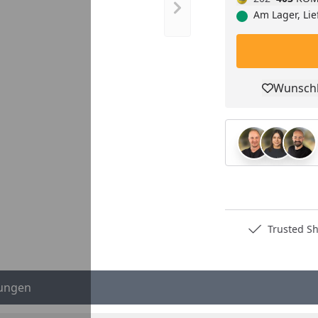
Nächstes Bild anzeigen
Am Lager, Lie
Wunschl
Pro
Deutschlands bester Händler
Trusted S
ungen