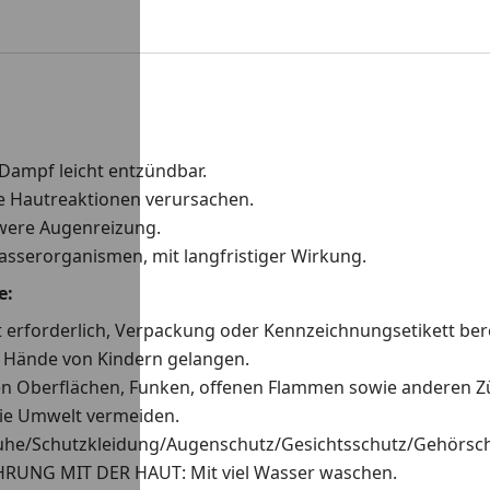
 Dampf leicht entzündbar.
e Hautreaktionen verursachen.
were Augenreizung.
asserorganismen, mit langfristiger Wirkung.
e:
at erforderlich, Verpackung oder Kennzeichnungsetikett ber
ie Hände von Kindern gelangen.
en Oberflächen, Funken, offenen Flammen sowie anderen Zü
die Umwelt vermeiden.
he/Schutzkleidung/Augenschutz/Gesichtsschutz/Gehörsch
RUNG MIT DER HAUT: Mit viel Wasser waschen.