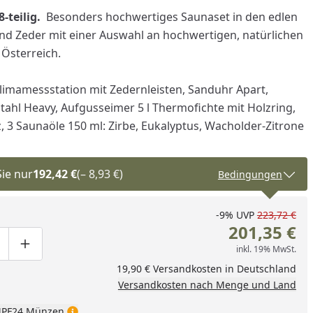
8-teilig.
Besonders hochwertiges Saunaset in den edlen
nd Zeder mit einer Auswahl an hochwertigen, natürlichen
Österreich.
limamessstation mit Zedernleisten, Sanduhr Apart,
tahl Heavy, Aufgusseimer 5 l Thermofichte mit Holzring,
, 3 Saunaöle 150 ml: Zirbe, Eukalyptus, Wacholder-Zitrone
Sie nur
192,42 €
(– 8,93 €)
Bedingungen
-9%
UVP
223,72 €
201,35 €
inkl. 19% MwSt.
ge um eins verringern
duktmenge manuell eingeben
Produktmenge um eins erhöhen
nzufügen
19,90 € Versandkosten in Deutschland
Versandkosten nach Menge und Land
PF24 Münzen