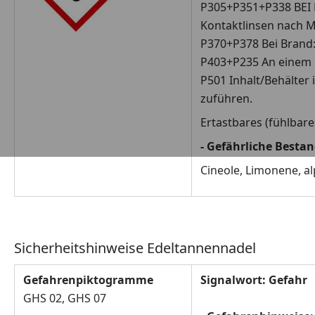
P305+P351+P338 BEI 
Kontaktlinsen nach M
P370+P378 Bei Brand:
P403+P235 An einem g
P501 Inhalt/Behälter
zuführen.
Ertastbares (fühlbare
- Gefährliche Besta
Cineole, Limonene, a
Sicherheitshinweise Edeltannennadel
Gefahrenpiktogramme
Signalwort: Gefahr
GHS 02, GHS 07