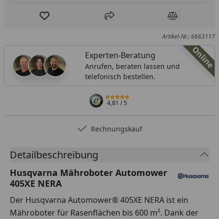
Produkt zur Wunschliste hinzufügen
Teilen
Produkt Ver
Artikel-Nr.: 6663117
Online
Experten-Beratung
Anrufen, beraten lassen und
telefonisch bestellen.
4,81
/ 5
Rechnungskauf
Detailbeschreibung
Husqvarna Mähroboter Automower
405XE NERA
Der Husqvarna Automower® 405XE NERA ist ein
Mähroboter für Rasenflächen bis 600 m². Dank der