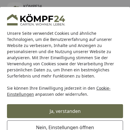
KÖMPF24
Öffnen
Banner schließen
KÖMPF24
kostenlos - Im App Store
Alle Produkte
Mein Konto
Wunschl
Eink
Unsere Seite verwendet Cookies und ähnliche
Technologien, um die Benutzererfahrung auf unserer
Hotline
4,81
/ 5
Suchen
Website zu verbessern, Inhalte und Anzeigen zu
personalisieren und die Nutzung unserer Website zu
analysieren. Mit Ihrer Einwilligung stimmen Sie der
Karibu Pools inkl. gratis Sandfilteranlage & Pool-
Verwendung von Cookies sowie der Verarbeitung Ihrer
Starterset (Gesamtwert bis 468,99€)
persönlichen Daten zu, um Ihnen ein bestmögliches
Surferlebnis und mehr Funktionen zu bieten.
Sie können Ihre Einwilligung jederzeit in den
Cookie-
Alles für den Garten
Gartengeräte & Gartenmaschinen
Einstellungen
anpassen oder widerrufen.
Startseite
Husqvarna Mähroboter
Automower 405XE NERA
Ja, verstanden
Nein, Einstellungen öffnen