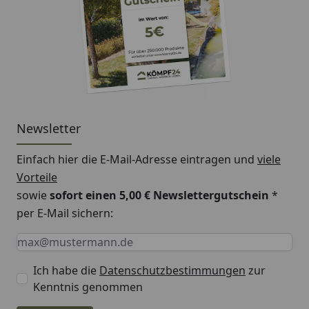
Newsletter
Einfach hier die E-Mail-Adresse eintragen und
viele
Vorteile
sowie
sofort einen 5,00 € Newslettergutschein
*
per E-Mail sichern:
Keine Eingabe erforderlich
Eingabe erforderlich
E-Mail *
Ich habe die
Datenschutzbestimmungen
zur
Kenntnis genommen