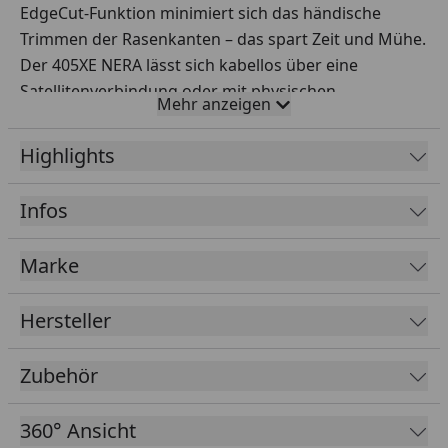
EdgeCut-Funktion minimiert sich das händische
Trimmen der Rasenkanten – das spart Zeit und Mühe.
Der 405XE NERA lässt sich kabellos über eine
Satellitenverbindung oder mit physischen
Mehr anzeigen
Begrenzungen installieren.
Highlights
Dank integrierter Automower® Zone Control können
Sie den Rasen an Ihre Bedürfnisse anpassen und
Infos
über die Automower® Connect-App mehrere
Arbeitsbereiche mit individuellen Einstellungen
Marke
festlegen. Ebenso bequem lassen sich temporäre
Sperrzonen einrichten, um saisonale Wildblumen zu
Hersteller
schützen oder Bereiche für Gartenprojekte zu
schaffen.
Zubehör
Mit Sensoren erkennt der Mäher Hindernisse und
360° Ansicht
kann ihnen ausweichen. Dadurch mäht er ganz