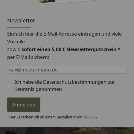
Grasfangsackvolumen (Liter)
85
Garantierter Schallpegel
96
Newsletter
(dB(A))
Gewicht (kg)
44
Einfach hier die E-Mail-Adresse eintragen und
viele
Vorteile
Länge (mm)
1.665
sowie
sofort einen 5,00 € Newslettergutschein
*
per E-Mail sichern:
Breite (mm)
585
Keine Eingabe erforderlich
Eingabe erforderlich
E-Mail *
Höhe (mm)
1.122
Ich habe die
Datenschutzbestimmungen
zur
Mähzeit pro 100 m² (Min. :
7:10
Kenntnis genommen
Sek.)
Anmelden
*Der Gutschein gilt ab einem Bestellwert von 100,00 €