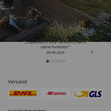
Trusted Shops
4,81
/ 5
„Super,leicht und handlich,macht
seine Funktion “
09.08.2026
Versand
Auszeichnungen