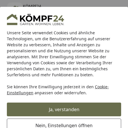
KÖMPF24
Öffnen
Banner schließen
KÖMPF24
kostenlos - Im App Store
Alle Produkte
Mein Konto
Wunschl
Eink
Unsere Seite verwendet Cookies und ähnliche
Technologien, um die Benutzererfahrung auf unserer
Hotline
4,81
/ 5
Suchen
Website zu verbessern, Inhalte und Anzeigen zu
personalisieren und die Nutzung unserer Website zu
analysieren. Mit Ihrer Einwilligung stimmen Sie der
Karibu Pools inkl. gratis Sandfilteranlage & Pool-
Verwendung von Cookies sowie der Verarbeitung Ihrer
Starterset (Gesamtwert bis 468,99€)
persönlichen Daten zu, um Ihnen ein bestmögliches
Surferlebnis und mehr Funktionen zu bieten.
Sie können Ihre Einwilligung jederzeit in den
Cookie-
Alles für den Garten
Gartengeräte & Gartenmaschinen
Einstellungen
anpassen oder widerrufen.
Startseite
Honda Rasenmäher HRX 537C HY
Ja, verstanden
Nein, Einstellungen öffnen