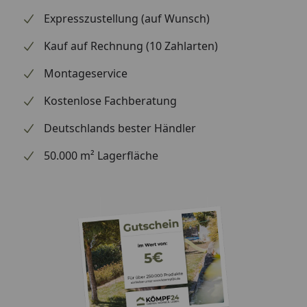
Expresszustellung (auf Wunsch)
Max. Dauerleistung
3,7/2.850
(kW/Min)
Kauf auf Rechnung (10 Zahlarten)
Kraftstofftankinhalt (Liter)
0,91
Montageservice
Antrieb
Hydrostat
Kostenlose Fachberatung
stufenlos
Deutschlands bester Händler
Fahrgeschwindigkeit (m/s)
0-1,64
50.000 m² Lagerfläche
Komfort-Messerkupplung
Ja
Mulchen
Variabel
Einstellpositionen
7
Schnitthöhe (mm)
19-101
Schnittöhenverstellung
Einzeln