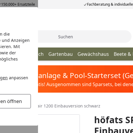
150.000+ Ersatzteile
Fachberatung & individuell
m die
Suche
e und Anzeigen
ieren. Mit
owie der
age
Terrassendach
Gartenbau
Gewächshaus
Beete &
mögliches
tis Sandfilteranlage & Pool-Starterset (
ngen
anpassen
ilter&Pflege gratis! Ausgenommen sind Sparsets, bei denen 
gen öffnen
hter
höfats SPIN air 1200 Einbauversion schwarz
höfats S
Einbauv