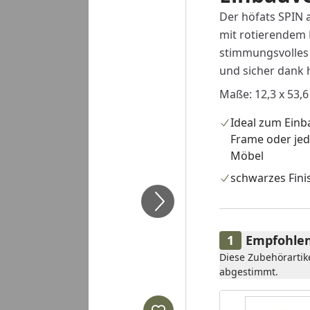
Der höfats SPIN a
mit rotierendem 
stimmungsvolles 
und sicher dank 
Maße: 12,3 x 53,6
Ideal zum Einba
Frame oder je
Möbel
schwarzes Fini
Empfohlen
Diese Zubehörartik
abgestimmt.