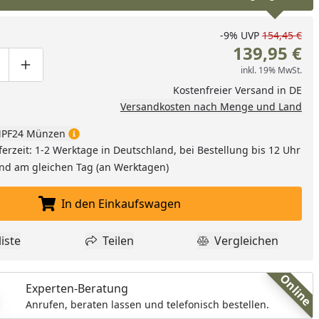
-9%
UVP
154,45 €
139,95 €
inkl. 19% MwSt.
ge um eins verringern
duktmenge manuell eingeben
Produktmenge um eins erhöhen
Kostenfreier Versand in DE
Versandkosten nach Menge und Land
PF24 Münzen
ferzeit: 1-2 Werktage in Deutschland, bei Bestellung bis 12 Uhr
and am gleichen Tag (an Werktagen)
In den Einkaufswagen
In den Einkaufswagen legen
iste
Teilen
Vergleichen
dukt zur Wunschliste hinzufügen
Teilen
Produkt Vergle
Online
Experten-Beratung
Anrufen, beraten lassen und telefonisch bestellen.