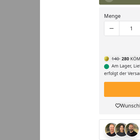
Menge
Produktmen
Pro
140
280
KÖM
Am Lager, Lie
erfolgt der Vers
Wunschl
Pro