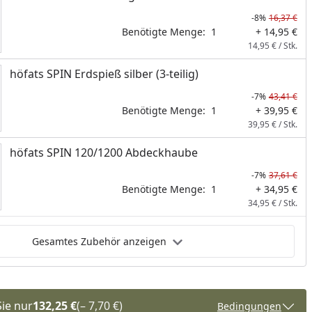
nzufügen
-8%
16,37 €
Benötigte Menge:
1
+ 14,95 €
14,95 € / Stk.
höfats SPIN Erdspieß silber (3-teilig)
-7%
43,41 €
Benötigte Menge:
1
+ 39,95 €
39,95 € / Stk.
höfats SPIN 120/1200 Abdeckhaube
-7%
37,61 €
Benötigte Menge:
1
+ 34,95 €
34,95 € / Stk.
Gesamtes Zubehör anzeigen
Sie nur
132,25 €
(– 7,70 €)
Bedingungen