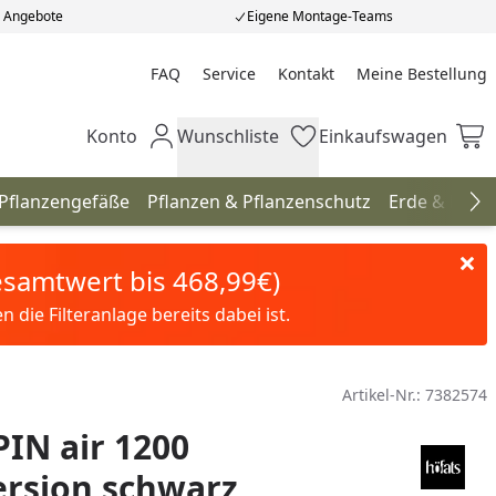
e Angebote
Eigene Montage-Teams
FAQ
Service
Kontakt
Meine Bestellung
Meine Bestellung
Konto
Wunschliste
Einkaufswagen
Mein Konto
Wunschliste
Einkaufswagen
 Pflanzengefäße
Pflanzen & Pflanzenschutz
Erde & Düng
Na
Gesamtwert bis 468,99€)
die Filteranlage bereits dabei ist.
Artikel-Nr.:
7382574
PIN air 1200
ersion schwarz