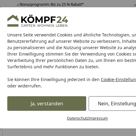
Bonusprogramm: Bis zu 25 % Rabatt*
Hotline
07051 / 9 22 22
4,81
/ 5
Mo-Fr. 8-16 Uhr
25.958 Bewertungen
Unsere Seite verwendet Cookies und ähnliche Technologien, u
Alle Produkte
Highlights
Tipps & Tricks
Alle Produkte
Benutzererfahrung auf unserer Website zu verbessern, Inhalt
zu personalisieren und die Nutzung unserer Website zu analys
Ihrer Einwilligung stimmen Sie der Verwendung von Cookies s
Garten
Gartenhaus
Gerätehaus
Carport & Gar
Verarbeitung Ihrer persönlichen Daten zu, um Ihnen ein best
Surferlebnis und mehr Funktionen zu bieten.
Karibu Pools inkl. gra
Sie können Ihre Einwilligung jederzeit in den
Cookie-Einstellu
oder widerrufen.
Dein Traumpool im Sorglos-Paket: F
Ja, verstanden
Nein, Einstellun
Alles für den Garten
Außenleuchten
Laternen & Windlic
Startseite
Datenschutz
Impressum