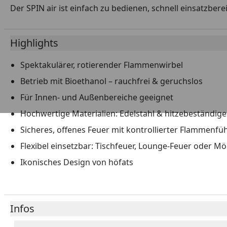
Der SPIN air ist einfach zu bedienen, schnell einsatzbe
Highlights
Spektakulärer, rotierender Flammenwirbel
Betrieb mit Bioethanol – rauchfrei & geruchslos
Für Innen- und Außenbereiche geeignet
Hochwertige Materialien: Edelstahl & hitzebeständige
Sicheres, offenes Feuer mit kontrollierter Flammenf
Flexibel einsetzbar: Tischfeuer, Lounge-Feuer oder Mö
Ikonisches Design von höfats
Infos