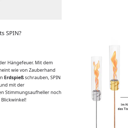
ts SPIN?
 oder Hängefeuer. Mit dem
heint wie von Zauberhand
en
Erdspieß
schrauben, SPIN
 und mit der
gen Stimmungsaufheller noch
Blickwinkel!