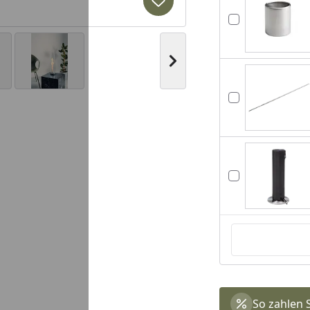
Produkt zur Wunschliste hi
Nächstes Bild anzeigen
So zahlen 