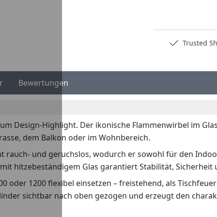
Deutschlands bester Händler
Trusted S
r
Bewertungen
zum Design-Highlight. Der ikonische Flammenwirbel im Glasz
rrasse, dem Balkon oder im Wohnbereich.
t rauch- und geruchslos, wodurch er sowohl für den Indoor-
it hitzebeständigem Glas garantiert Stabilität, Sicherheit 
0 oder 1200 flexibel einsetzen – freistehend, als Tischfeue
inder sichtbar nach oben gezogen und erzeugt den charak