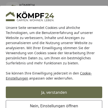
KÖMPF24
Öffnen
Banner schließen
KÖMPF24
kostenlos - Im App Store
Alle Produkte
Mein Konto
Wunschl
Eink
Unsere Seite verwendet Cookies und ähnliche
Technologien, um die Benutzererfahrung auf unserer
Hotline
4,81
/ 5
Suchen
Website zu verbessern, Inhalte und Anzeigen zu
personalisieren und die Nutzung unserer Website zu
analysieren. Mit Ihrer Einwilligung stimmen Sie der
Karibu Pools inkl. gratis Sandfilteranlage & Pool-
Verwendung von Cookies sowie der Verarbeitung Ihrer
Starterset (Gesamtwert bis 468,99€)
persönlichen Daten zu, um Ihnen ein bestmögliches
Surferlebnis und mehr Funktionen zu bieten.
Sie können Ihre Einwilligung jederzeit in den
Cookie-
Alles für den Garten
Außenleuchten
Laternen & Windlic
Einstellungen
anpassen oder widerrufen.
Startseite
höfats SPIN 900 Hängefeuer silber
Ja, verstanden
Nein, Einstellungen öffnen