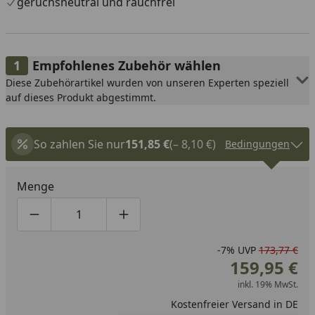
geruchsneutral und rauchfrei
Empfohlenes Zubehör wählen
Diese Zubehörartikel wurden von unseren Experten speziell
auf dieses Produkt abgestimmt.
So zahlen Sie nur
151,85 €
(– 8,10 €)
Bedingungen
Menge
Produktmenge um eins verringern
Produktmenge manuell eingeben
Produktmenge um eins erhöhen
-7%
UVP
173,77 €
159,95 €
inkl. 19% MwSt.
Kostenfreier Versand in DE