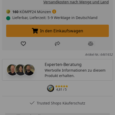
Versandkosten nach Menge und Land
160
KÖMPF24 Münzen
Lieferbar, Lieferzeit: 5-9 Werktage in Deutschland
In den Einkaufswagen
In den Einkaufswagen legen
Produkt zur Wunschliste hinzufügen
Teilen
Produkt Ver
Artikel-Nr.: 6461652
Experten-Beratung
Wertvolle Informationen zu diesem
Produkt erhalten.
4,81
/ 5
Trusted Shops Käuferschutz