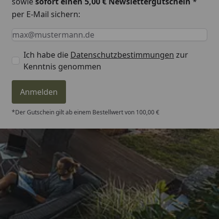
sowie
sofort einen 5,00 € Newslettergutschein
*
per E-Mail sichern:
Keine Eingabe erforderlich
Eingabe erforderlich
E-Mail *
Ich habe die
Datenschutzbestimmungen
zur
Kenntnis genommen
Anmelden
*Der Gutschein gilt ab einem Bestellwert von 100,00 €
Trusted Shops
4,81
/ 5