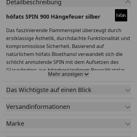
Detailbeschreibung
höfats SPIN 900 Hängefeuer silber
Das faszinierende Flammenspiel überzeugt durch
erstklassige Ästhetik, durchdachte Funktionalität und
kompromisslose Sicherheit. Basierend auf
natürlichem höfats Bioethanol verwandelt sich die
schlicht anmutende SPIN mit dem Aufsetzen des
Glaszylinders aus hitzebeständigem Borosilikatglas
Mehr anzeigen
sogleich in einen spektakulären Flammenwirbel.
Der technologisch hochentwickelte Bio-Burner nimmt
Das Wichtigste auf einen Blick
das flüssige höfats Bioethanol in seinem Inneren auf
und lässt die markante Flamme wie eine Skulptur
Versandinformationen
emporsteigen. Standfest, geruchlos und rauchfrei
lässt sich die Wärme des Feuerspektakels genießen.
Marke
Dabei hast du alles unter Kontrolle, denn mit dem
Eco-Ring kannst du die Brenndauer verdoppeln und