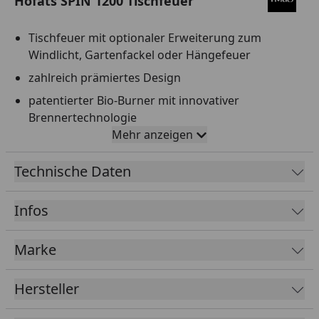
Höfats SPIN 1200 Tischfeuer
Tischfeuer mit optionaler Erweiterung zum
Windlicht, Gartenfackel oder Hängefeuer
zahlreich prämiertes Design
patentierter Bio-Burner mit innovativer
Brennertechnologie
Mehr anzeigen
klar strukturierte und sichtbare Flamme auch bei
Tageslicht
Technische Daten
Brenndauer 100-150 min mit ca. 500 ml höfats
Bioethanol Flüssig-Brennstoff
Infos
Brenndauer kann mit Eco-Ring um 50% erhöht
werden
Marke
strahlt angenehme Wärme ab: bis zu 2000 W
sichere Verwendung auch im Innenraum, durch
Hersteller
ein Labor geprüfte Indoor Zulassung nach DIN EN
16647