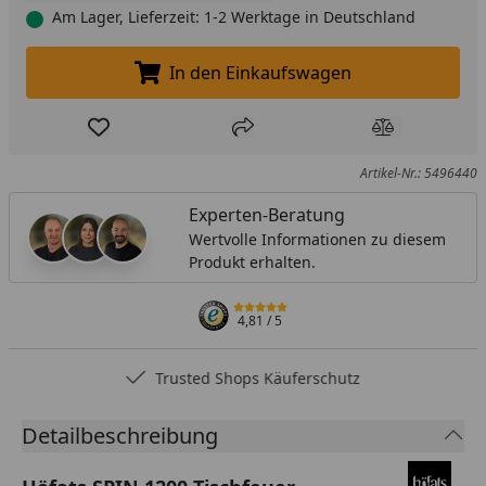
Am Lager, Lieferzeit: 1-2 Werktage in Deutschland
In den Einkaufswagen
In den Einkaufswagen legen
Produkt zur Wunschliste hinzufügen
Teilen
Produkt Ver
Artikel-Nr.: 5496440
Experten-Beratung
Wertvolle Informationen zu diesem
Produkt erhalten.
4,81
/ 5
Trusted Shops Käuferschutz
Detailbeschreibung