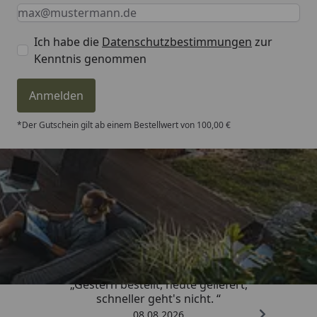
Keine Eingabe erforderlich
Eingabe erforderlich
E-Mail *
Ich habe die
Datenschutzbestimmungen
zur
Kenntnis genommen
Anmelden
*Der Gutschein gilt ab einem Bestellwert von 100,00 €
Trusted Shops
4,81
/ 5
„Gestern bestellt, heute geliefert,
schneller geht's nicht. “
08.08.2026