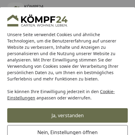
KÖMPF24
Öffnen
Banner schließen
KÖMPF24
kostenlos - Im App Store
Alle Produkte
Mein Konto
Wunschl
Eink
Unsere Seite verwendet Cookies und ähnliche
Technologien, um die Benutzererfahrung auf unserer
Hotline
4,81
/ 5
Suchen
Website zu verbessern, Inhalte und Anzeigen zu
personalisieren und die Nutzung unserer Website zu
analysieren. Mit Ihrer Einwilligung stimmen Sie der
Karibu Pools inkl. gratis Sandfilteranlage & Pool-
Verwendung von Cookies sowie der Verarbeitung Ihrer
Starterset (Gesamtwert bis 468,99€)
persönlichen Daten zu, um Ihnen ein bestmögliches
Surferlebnis und mehr Funktionen zu bieten.
Sie können Ihre Einwilligung jederzeit in den
Cookie-
Alles für den Garten
Außenleuchten
Tischleuchten für 
Einstellungen
anpassen oder widerrufen.
Startseite
Höfats SPIN 1200 Tischfeuer
Ja, verstanden
5
(2 Bewertungen)
Nein, Einstellungen öffnen