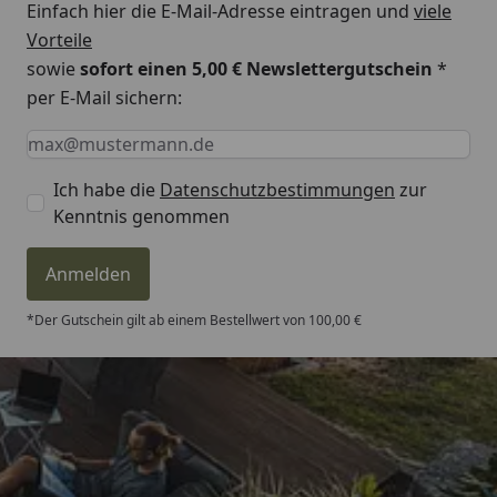
Einfach hier die E-Mail-Adresse eintragen und
viele
Vorteile
sowie
sofort einen 5,00 € Newslettergutschein
*
per E-Mail sichern:
Keine Eingabe erforderlich
Eingabe erforderlich
E-Mail *
Ich habe die
Datenschutzbestimmungen
zur
Kenntnis genommen
Anmelden
*Der Gutschein gilt ab einem Bestellwert von 100,00 €
Trusted Shops
4,81
/ 5