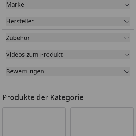
der Doppelwand erwärmt, steigt nach oben und
Marke
verbrennt dort kleinste Holzpartikel, die somit nicht
mehr als Rauch austreten können.
Hersteller
Dieser Effekt erzeugt nicht nur ein bezauberndes und
einzigartiges Flammenspiel für ununterbrochene 2
Zubehör
Stunden (bei der Verwendung von 10-12 kg Pellets),
sondern erhöht auch die Wärmeausbeute, reduziert
Videos zum Produkt
drastisch den austretenden Rauch und wird somit
zum umweltschonendsten Feuerkorb, den es gibt.
Bewertungen
Und für den Fall, dass sich die Gartenparty zu
späterer Stunde in einen Lounge-Abend verwandelt,
lässt sich die schwarze Perle mühelos auf einen
Produkte der Kategorie
bodennahen Gussfuß absenken. In jeder Hinsicht
eine Meisterstück in der Welt der Feuerstellen.
MOON 45 Plancha
Durchgehender Plancha-Ring: 53 cm Durchmesser
und ⌀ 16 cm Öffnung in der Mitte