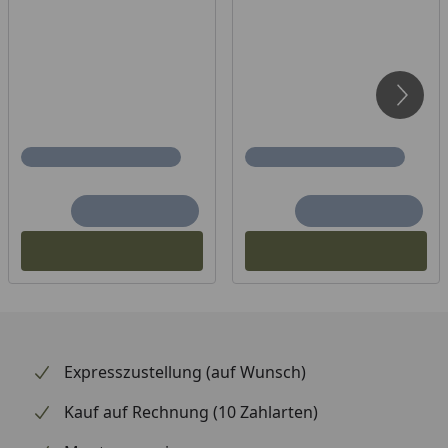
Verwendung als Grillaufsatz bei Holz- oder Pellet-
Feuer
Sicherer Stand über die integrierte Dreipunktauflage
Optimale Wärmespeicherung und
Antihaftbeschichtung für fettarmes Braten & Kochen
Tiefergesetzt mit Außenrand, damit Fett oder Grillgut
nicht herabfallen können
Plancha: Emailliertes Gusseisen, optimale
Wärmespeicherung
Expresszustellung (auf Wunsch)
Kauf auf Rechnung (10 Zahlarten)