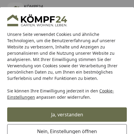
KÖMPF24
Öffnen
Banner schließen
KÖMPF24
kostenlos - Im App Store
Alle Produkte
Mein Konto
Wunschl
Eink
Unsere Seite verwendet Cookies und ähnliche
Technologien, um die Benutzererfahrung auf unserer
Hotline
4,81
/ 5
Suchen
Website zu verbessern, Inhalte und Anzeigen zu
personalisieren und die Nutzung unserer Website zu
analysieren. Mit Ihrer Einwilligung stimmen Sie der
Karibu Pools inkl. gratis Sandfilteranlage & Pool-
Verwendung von Cookies sowie der Verarbeitung Ihrer
Starterset (Gesamtwert bis 468,99€)
persönlichen Daten zu, um Ihnen ein bestmögliches
Surferlebnis und mehr Funktionen zu bieten.
Sie können Ihre Einwilligung jederzeit in den
Cookie-
Alles für den Garten
Feuerschale, Feuerkorb & Feuerstelle
Einstellungen
anpassen oder widerrufen.
Startseite
höfats MOON 45 Plancha-Grillset
mit hohem Fuß
Ja, verstanden
Nein, Einstellungen öffnen