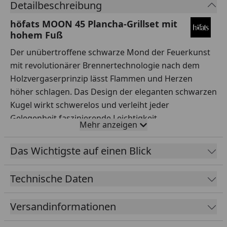
Detailbeschreibung
höfats MOON 45 Plancha-Grillset mit
hohem Fuß
Der unübertroffene schwarze Mond der Feuerkunst
mit revolutionärer Brennertechnologie nach dem
Holzvergaserprinzip lässt Flammen und Herzen
höher schlagen. Das Design der eleganten schwarzen
Kugel wirkt schwerelos und verleiht jeder
Gelegenheit faszinierende Leichtigkeit.
Mehr anzeigen
Ihre doppelte Wand, bestehend aus einer Innen- und
einer Außenschale, ermöglicht eine geteilte
Das Wichtigste auf einen Blick
Luftzufuhr. Diese bahnbrechende Konstruktion heizt
nicht nur den Brennstoff (wahlweise Brennholz oder
Technische Daten
Pellets) im Herzen der Feuerschale an, sondern
ermöglicht auch eine zweite, faszinierende
Versandinformationen
Verbrennung unterhalb der Öffnung. Die Luft wird in