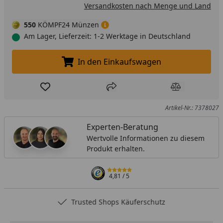
Versandkosten nach Menge und Land
550
KÖMPF24 Münzen
Am Lager, Lieferzeit: 1-2 Werktage in Deutschland
In den Einkaufswagen
In den Einkaufswagen legen
Produkt zur Wunschliste hinzufügen
Teilen
Produkt Ver
Artikel-Nr.: 7378027
Experten-Beratung
Wertvolle Informationen zu diesem
Produkt erhalten.
4,81
/ 5
Trusted Shops Käuferschutz