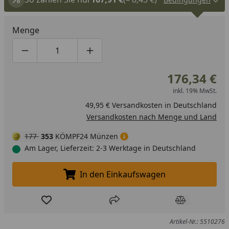
Menge
Produktmenge um eins verringern
Produktmenge manuell eingeben
Produktmenge um eins erhöhen
176,34 €
inkl. 19% MwSt.
49,95 € Versandkosten in Deutschland
Versandkosten nach Menge und Land
177
353
KÖMPF24 Münzen
Am Lager, Lieferzeit: 2-3 Werktage in Deutschland
In den Einkaufswagen
In den Einkaufswagen legen
Produkt zur Wunschliste hinzufügen
Teilen
Produkt Ver
Artikel-Nr.: 5510276