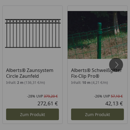
Alberts® Zaunsystem
Alberts® Schweißgitter
Circle Zaunfeld
Fix-Clip Pro®
Inhalt:
2 m
(136,31 €/m)
Inhalt:
10 m
(4,21 €/m)
-28%
UVP
379,20 €
-26%
UVP
57,10 €
Rabatt in Prozent
Ursprünglicher Preis
Rab
Urs
272,61 €
42,13 €
Aktueller Preis
Akt
Zum Produkt
Zum Produkt