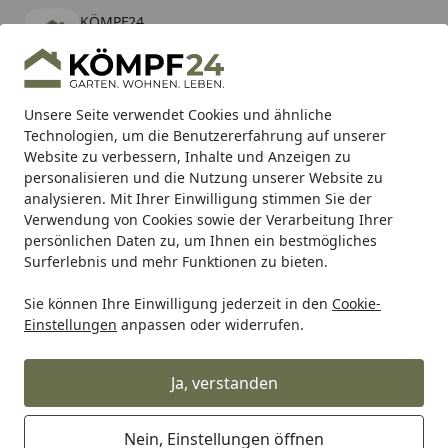
KÖMPF24
Öffnen
Banner schließen
KÖMPF24
kostenlos - Im App Store
Alle Produkte
Mein Konto
Wunschl
Eink
Unsere Seite verwendet Cookies und ähnliche
Technologien, um die Benutzererfahrung auf unserer
Hotline
4,81
/ 5
Suchen
Website zu verbessern, Inhalte und Anzeigen zu
personalisieren und die Nutzung unserer Website zu
analysieren. Mit Ihrer Einwilligung stimmen Sie der
Karibu Pools inkl. gratis Sandfilteranlage & Pool-
Verwendung von Cookies sowie der Verarbeitung Ihrer
Starterset (Gesamtwert bis 468,99€)
persönlichen Daten zu, um Ihnen ein bestmögliches
Surferlebnis und mehr Funktionen zu bieten.
Sie können Ihre Einwilligung jederzeit in den
Cookie-
Alles für den Garten
Hochbeet, Pflanzkasten & mehr!
Ho
Einstellungen
anpassen oder widerrufen.
Startseite
GroJa Solid Stecksystem Hochbeet
150 x 70 x 75 cm Anthrazitgrau
Ja, verstanden
5
(1 Bewertung)
Nein, Einstellungen öffnen