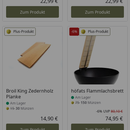
22,99 €
22,99 €
Aktueller Preis
Akt
Zum Produkt
Zum Produkt
Plus-Produkt
-6%
Plus-Produkt
Produkt am Lager
Produkt am Lager
Broil King Zedernholz
höfats Flammlachsbrett
Planke
Am Lager
75
150
Münzen
Am Lager
15
30
Münzen
-6%
UVP
80,10 €
Rab
Urs
14,90 €
74,95 €
Aktueller Preis
Akt
Zum Produkt
Zum Produkt