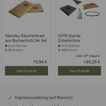
Produkt nicht lieferbar
Produkt nicht lieferbar
Yakiniku Räucherbrett
OFYR Starter
aus Buchenholz 2er Set
Zubehörbox
Nicht lieferbar
Nicht lieferbar
20
Münzen
150
Münzen
-24%
UVP
198,00 €
Rab
Urs
19,94 €
149,29 €
Aktueller Preis
Akt
Zum Produkt
Zum Produkt
Expresszustellung (auf Wunsch)