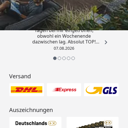
4,81
/ 5
„Die Bestellung ist innerhalb von 4
Tagen bei mir eingetroffen,
obwohl ein Wochenende
dazwischen lag. Absolut TOP!
Sicherlich nicht die letzte
07.08.2026
Bestellung. Vielen Dank und weiter
so.“
Versand
Auszeichnungen