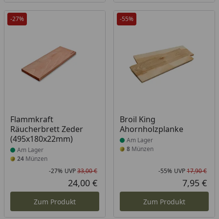
-27%
-55%
Produkt am Lager
Produkt am Lager
Flammkraft
Broil King
Räucherbrett Zeder
Ahornholzplanke
(495x180x22mm)
Am Lager
8
Münzen
Am Lager
24
Münzen
-27%
UVP
33,00 €
-55%
UVP
17,90 €
Rabatt in Prozent
Ursprünglicher Preis
Rab
Urs
24,00 €
7,95 €
Aktueller Preis
Akt
Zum Produkt
Zum Produkt