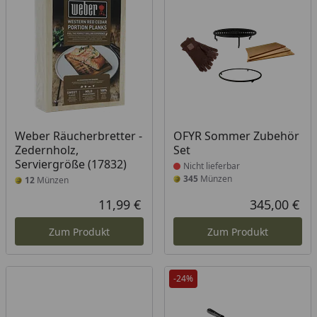
Produkt nicht lieferbar
Weber Räucherbretter -
OFYR Sommer Zubehör
Zedernholz,
Set
Serviergröße (17832)
Nicht lieferbar
345
Münzen
12
Münzen
11,99 €
345,00 €
Aktueller Preis
Akt
Zum Produkt
Zum Produkt
-24%