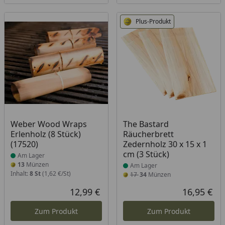
Plus-Produkt
Produkt am Lager
Produkt am Lager
Weber Wood Wraps
The Bastard
Erlenholz (8 Stück)
Räucherbrett
(17520)
Zedernholz 30 x 15 x 1
cm (3 Stück)
Am Lager
13
Münzen
Am Lager
Inhalt:
8 St
(1,62 €/St)
17
34
Münzen
12,99 €
16,95 €
Aktueller Preis
Akt
Zum Produkt
Zum Produkt