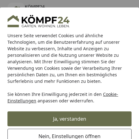
KÖMPF24
Öffnen
Banner schließen
KÖMPF24
kostenlos - Im App Store
Alle Produkte
Mein Konto
Wunschl
Eink
Unsere Seite verwendet Cookies und ähnliche
Technologien, um die Benutzererfahrung auf unserer
Hotline
4,81
/ 5
Suchen
Website zu verbessern, Inhalte und Anzeigen zu
personalisieren und die Nutzung unserer Website zu
analysieren. Mit Ihrer Einwilligung stimmen Sie der
Karibu Pools inkl. gratis Sandfilteranlage & Pool-
Verwendung von Cookies sowie der Verarbeitung Ihrer
Starterset (Gesamtwert bis 468,99€)
persönlichen Daten zu, um Ihnen ein bestmögliches
Surferlebnis und mehr Funktionen zu bieten.
Grill
Grillzubehör
Räuchern & Smoken
Holzplanken
Sie können Ihre Einwilligung jederzeit in den
Cookie-
Startseite
Einstellungen
anpassen oder widerrufen.
Holzplanken
Ja, verstanden
Ihre Artikelübersicht
Nein, Einstellungen öffnen