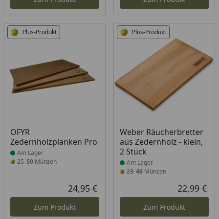
Plus-Produkt
Plus-Produkt
Produkt am Lager
Produkt am Lager
OFYR
Weber Räucherbretter
Zedernholzplanken Pro
aus Zedernholz - klein,
2 Stück
Am Lager
25
50
Münzen
Am Lager
23
46
Münzen
24,95 €
22,99 €
Aktueller Preis
Akt
Zum Produkt
Zum Produkt