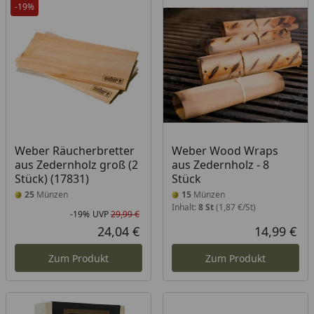
-19%
Weber Räucherbretter
Weber Wood Wraps
aus Zedernholz groß (2
aus Zedernholz - 8
Stück) (17831)
Stück
25
Münzen
15
Münzen
Inhalt:
8 St
(1,87 €/St)
-19%
UVP
29,99 €
Rabatt in Prozent
Ursprünglicher Preis
24,04 €
14,99 €
Aktueller Preis
Akt
Zum Produkt
Zum Produkt