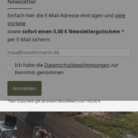
Newsletter
Einfach hier die E-Mail-Adresse eintragen und
viele
Vorteile
sowie
sofort einen 5,00 € Newslettergutschein
*
per E-Mail sichern:
Keine Eingabe erforderlich
Eingabe erforderlich
E-Mail *
Ich habe die
Datenschutzbestimmungen
zur
Kenntnis genommen
Anmelden
*Der Gutschein gilt ab einem Bestellwert von 100,00 €
Trusted Shops