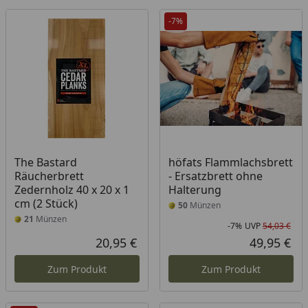
-7%
The Bastard
höfats Flammlachsbrett
Räucherbrett
- Ersatzbrett ohne
Zedernholz 40 x 20 x 1
Halterung
cm (2 Stück)
50
Münzen
21
Münzen
-7%
UVP
54,03 €
Rab
Urs
20,95 €
49,95 €
Aktueller Preis
Akt
Zum Produkt
Zum Produkt