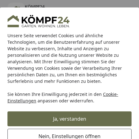
KÖMPF24
Öffnen
Banner schließen
KÖMPF24
kostenlos - Im App Store
Alle Produkte
Mein Konto
Wunschl
Eink
Unsere Seite verwendet Cookies und ähnliche
Technologien, um die Benutzererfahrung auf unserer
Hotline
4,81
/ 5
Suchen
Website zu verbessern, Inhalte und Anzeigen zu
personalisieren und die Nutzung unserer Website zu
analysieren. Mit Ihrer Einwilligung stimmen Sie der
Karibu Pools inkl. gratis Sandfilteranlage & Pool-
Verwendung von Cookies sowie der Verarbeitung Ihrer
Starterset (Gesamtwert bis 468,99€)
persönlichen Daten zu, um Ihnen ein bestmögliches
Surferlebnis und mehr Funktionen zu bieten.
Sie können Ihre Einwilligung jederzeit in den
Cookie-
Grill
Grillzubehör
Räuchern & Smoken
Holzplanken
Einstellungen
anpassen oder widerrufen.
Startseite
Weber Räucherbretter - Zedernholz,
Serviergröße (17832)
Ja, verstanden
Nein, Einstellungen öffnen