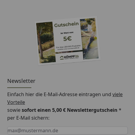
Newsletter
Einfach hier die E-Mail-Adresse eintragen und
viele
Vorteile
sowie
sofort einen 5,00 € Newslettergutschein
*
per E-Mail sichern:
Keine Eingabe erforderlich
Eingabe erforderlich
E-Mail *