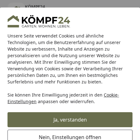
KÖMPF24
Öffnen
Banner schließen
KÖMPF24
kostenlos - Im App Store
Alle Produkte
Mein Konto
Wunschl
Eink
Unsere Seite verwendet Cookies und ähnliche
Technologien, um die Benutzererfahrung auf unserer
Hotline
4,81
/ 5
Suchen
Website zu verbessern, Inhalte und Anzeigen zu
personalisieren und die Nutzung unserer Website zu
analysieren. Mit Ihrer Einwilligung stimmen Sie der
Karibu Pools inkl. gratis Sandfilteranlage & Pool-
Verwendung von Cookies sowie der Verarbeitung Ihrer
Starterset (Gesamtwert bis 468,99€)
persönlichen Daten zu, um Ihnen ein bestmögliches
Surferlebnis und mehr Funktionen zu bieten.
Sie können Ihre Einwilligung jederzeit in den
Cookie-
Alles für den Garten
Gartenhaus
Zubehör für Gartenhäu
Einstellungen
anpassen oder widerrufen.
Startseite
Globel Zusatzschwingtür 176x66
cm, silber metallic, für Skillion, Lean
Ja, verstanden
To, Dream
Nein, Einstellungen öffnen