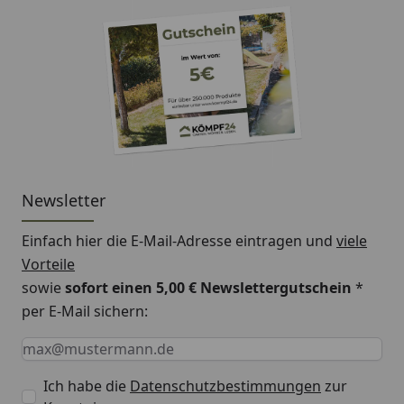
Newsletter
Einfach hier die E-Mail-Adresse eintragen und
viele
Vorteile
sowie
sofort einen 5,00 € Newslettergutschein
*
per E-Mail sichern:
Keine Eingabe erforderlich
Eingabe erforderlich
E-Mail *
Ich habe die
Datenschutzbestimmungen
zur