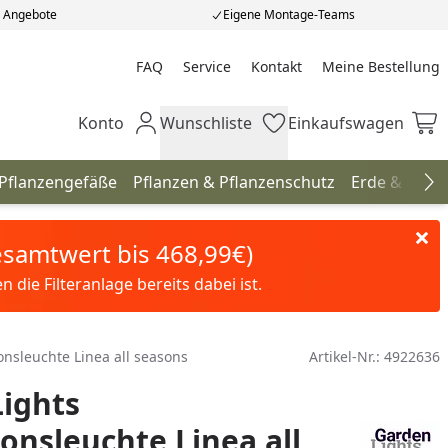
e Angebote
Eigene Montage-Teams
FAQ
Service
Kontakt
Meine Bestellung
Meine Bestellung
Konto
Wunschliste
Einkaufswagen
Mein Konto
Wunschliste
Einkaufswagen
 Pflanzengefäße
Pflanzen & Pflanzenschutz
Erde & Düng
Na
Gesamtwert bis 468,99€)
die Filteranlage bereits dabei ist.
onsleuchte Linea all seasons
Artikel-Nr.:
4922636
ights
onsleuchte Linea all