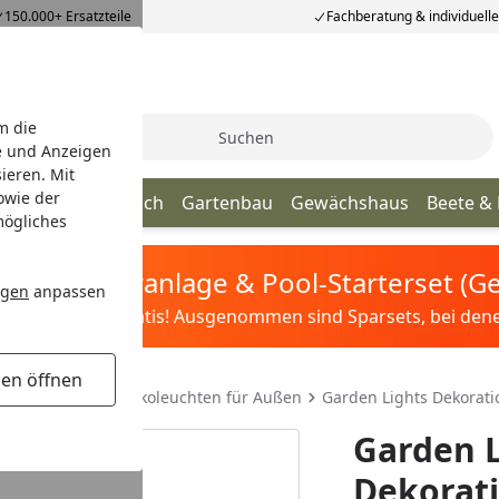
150.000+ Ersatzteile
Fachberatung & individuell
m die
Suche
e und Anzeigen
ieren. Mit
owie der
age
Terrassendach
Gartenbau
Gewächshaus
Beete &
mögliches
tis Sandfilteranlage & Pool-Starterset (
ngen
anpassen
ilter&Pflege gratis! Ausgenommen sind Sparsets, bei denen 
gen öffnen
Außen
Weitere Dekoleuchten für Außen
Garden Lights Dekorati
Garden L
Dekorati