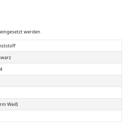
 eingesetzt werden
ststoff
hwarz
4
rm Weiß