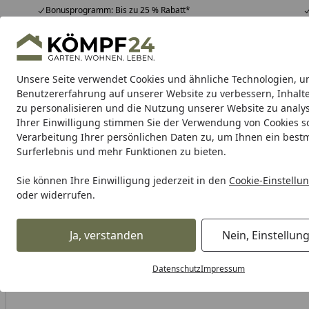
Bonusprogramm: Bis zu 25 % Rabatt*
Hotline
07051 / 9 22 22
4,81
/ 5
Mo-Fr. 8-16 Uhr
25.948 Bewertungen
Unsere Seite verwendet Cookies und ähnliche Technologien, u
Alle Produkte
Highlights
Tipps & Tricks
Alle Produkte
Benutzererfahrung auf unserer Website zu verbessern, Inhalt
zu personalisieren und die Nutzung unserer Website zu analys
Ihrer Einwilligung stimmen Sie der Verwendung von Cookies s
Garten
Gartenhaus
Gerätehaus
Carport & Gar
Verarbeitung Ihrer persönlichen Daten zu, um Ihnen ein best
Surferlebnis und mehr Funktionen zu bieten.
Karibu Pools inkl. gra
Sie können Ihre Einwilligung jederzeit in den
Cookie-Einstellu
oder widerrufen.
Dein Traumpool im Sorglos-Paket: F
Ja, verstanden
Nein, Einstellun
Alles für den Garten
Außenleuchten
Dekoleuchten für 
Startseite
Datenschutz
Impressum