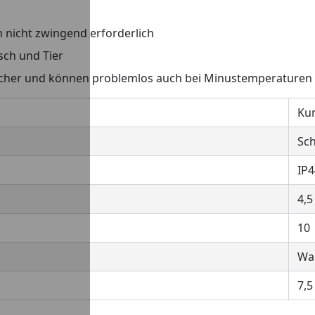
 nicht zwingend erforderlich
sch und Tier
tsicher und können problemlos auch bei Minustemperaturen
Kun
Sc
IP4
4,5
10
Wa
7,5