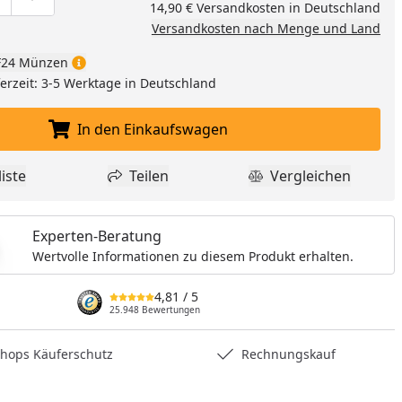
ge um eins verringern
duktmenge manuell eingeben
Produktmenge um eins erhöhen
14,90 € Versandkosten in Deutschland
nzufügen
Versandkosten nach Menge und Land
24 Münzen
eferzeit: 3-5 Werktage in Deutschland
In den Einkaufswagen
In den Einkaufswagen legen
iste
Teilen
Vergleichen
dukt zur Wunschliste hinzufügen
Teilen
Produkt Vergle
Experten-Beratung
Wertvolle Informationen zu diesem Produkt erhalten.
4,81
/ 5
25.948 Bewertungen
hops Käuferschutz
Rechnungskauf