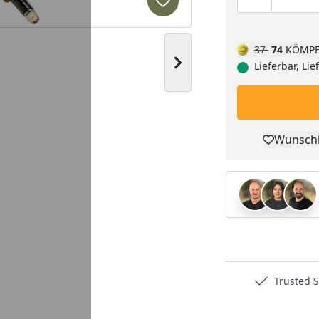
Produktmen
Pro
Produkt zur Wunschliste hi
37
74
KÖMPF
Nächstes Bild anzeigen
Lieferbar, Li
Wunschl
Pro
Deutschlands bester Händler
Trusted S