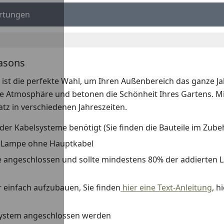
rtungen
easons
ist die perfekte Wahl, um Ihren Außenbereich das ganze Jah
 Atmosphäre und betonen die Schönheit Ihres Gartens. Mi
satz in verschiedenen Jahreszeiten.
der Kabelsysteme benötigt (Sie finden die Bauteile im Zube
er Lampe ohne Hauptkabel
angeschlossen und sollte mindestens 80% der addierten Lam
 einfach aufzubauen, Sie finden
hier eine Text-Anleitung
, h
 System angeschlossen werden