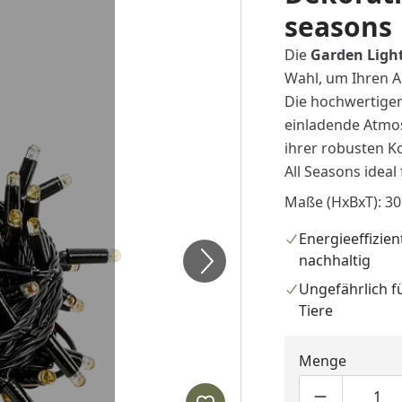
seasons
Die
Garden Light
Wahl, um Ihren Au
Die hochwertige
einladende Atmos
ihrer robusten K
All Seasons ideal
Maße (HxBxT): 3
Energieeffizien
nachhaltig
Ungefährlich f
Tiere
Menge