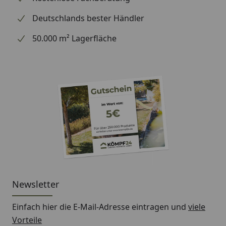
Für die Montage ist kein Werkzeug erforderlich
Deutschlands bester Händler
Die Kabel können eingegraben werden, dies ist
jedoch nicht zwingend erforderlich
50.000 m² Lagerfläche
Das 12 Volt System ist komplett ungefährlich für
Mensch und Tier
Alle Lightpro und Garden Lights Produkte sind
frostsicher und können problemlos auch bei
Minustemperaturen eingesetzt werden
Material
Edelstahl
Farbe
edelstahl
Höhe x Breite
28 x 40 mm
Newsletter
IP Klasse
IP67
Einfach hier die E-Mail-Adresse eintragen und
viele
Maximale Wattzahl
0,5
Vorteile