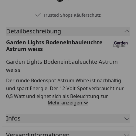
Trusted Shops Käuferschutz
Detailbeschreibung
Garden Lights Bodeneinbauleuchte
Astrum weiss
Garden Lights Bodeneinbauleuchte Astrum
weiss
Der runde Bodenspot Astrum White ist nachhaltig
und spart Energie. Der 12-Volt-Spot verbraucht nur
0,5 Watt und eignet sich als Beleuchtung zur
Mehr anzeigen
Orientierung. Der Bodenspot wird mit einem Kabel
und einem Stecker geliefert. Die Lichtquelle kann
Infos
nicht ausgetauscht werden. Das Material ist Edelstahl
und Kunststoff. Der Spot hat die Maße 28 x 40 mm (H
Versandinformationen
x B).