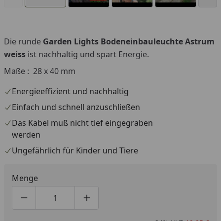
Die runde
Garden Lights Bodeneinbauleuchte Astrum
Youtube-Video
You
weiss
ist nachhaltig und spart Energie.
Maße : 28 x 40 mm
Energieeffizient und nachhaltig
Einfach und schnell anzuschließen
Das Kabel muß nicht tief eingegraben
werden
Ungefährlich für Kinder und Tiere
Menge
Produktmenge um eins verringern
Produktmenge manuell eingeben
Produktmenge um eins erhöhen