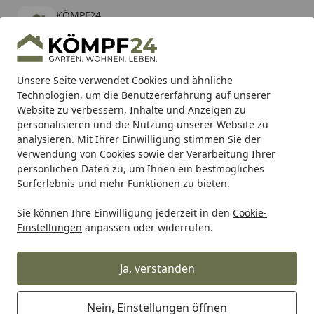
KÖMPF24
Öffnen
Banner schließen
KÖMPF24
kostenlos - Im App Store
Alle Produkte
Mein Konto
Wunschl
Eink
Unsere Seite verwendet Cookies und ähnliche
Technologien, um die Benutzererfahrung auf unserer
Hotline
4,81
/ 5
Suchen
Website zu verbessern, Inhalte und Anzeigen zu
personalisieren und die Nutzung unserer Website zu
analysieren. Mit Ihrer Einwilligung stimmen Sie der
Karibu Pools inkl. gratis Sandfilteranlage & Pool-
Verwendung von Cookies sowie der Verarbeitung Ihrer
Starterset (Gesamtwert bis 468,99€)
persönlichen Daten zu, um Ihnen ein bestmögliches
Surferlebnis und mehr Funktionen zu bieten.
Sie können Ihre Einwilligung jederzeit in den
Cookie-
Alles für den Garten
Außenleuchten
Außenstrahler & Ga
Einstellungen
anpassen oder widerrufen.
Startseite
Garden Lights Bodeneinbauleuchte
Astrum weiss
Ja, verstanden
Nein, Einstellungen öffnen