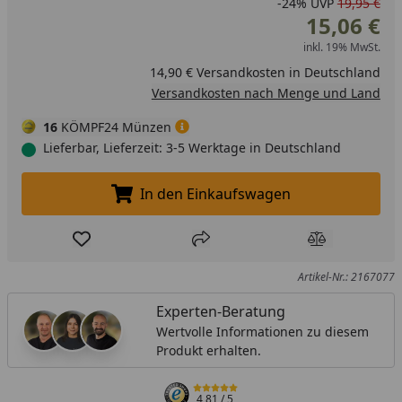
-24%
UVP
19,95 €
15,06 €
inkl. 19% MwSt.
14,90 € Versandkosten in Deutschland
Versandkosten nach Menge und Land
16
KÖMPF24 Münzen
Lieferbar, Lieferzeit: 3-5 Werktage in Deutschland
In den Einkaufswagen
In den Einkaufswagen legen
Produkt zur Wunschliste hinzufügen
Teilen
Produkt Ver
Artikel-Nr.: 2167077
Experten-Beratung
Wertvolle Informationen zu diesem
Produkt erhalten.
4,81
/ 5