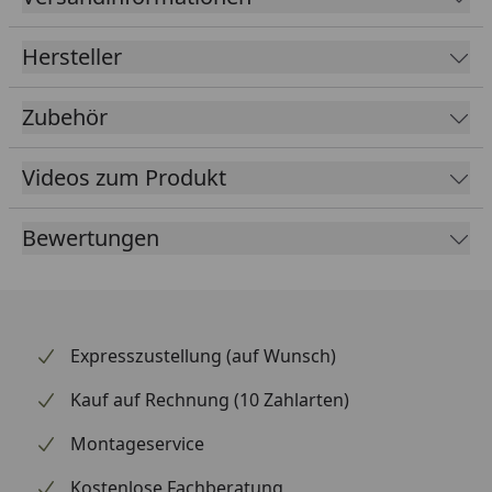
Für die Montage werden lediglich ein
Trafo
(24, 60
Hersteller
oder 150 Watt) und eines der Kabelsysteme
benötigt (Sie finden die Bauteile im Zubehör)
Zubehör
Der 24 Watt Trafo dient zum direkten Anschluss
einer Lampe ohne Hauptkabel
Videos zum Produkt
Der Trafo wird an einer normalen
Haushaltssteckdose angeschlossen und sollte
Bewertungen
mindestens 80% der addierten Lampenleistung
leisten (als Beispiel: 5 Lampen á 5 Watt = 25 Watt ->
60 Watt Trafo ist erforderlich)
Das Garden Lights Außenbeleuchtungssystem ist
Expresszustellung (auf Wunsch)
sehr einfach aufzubauen, Sie finden
hier eine Text-
Anleitung
, hier finden Sie ein
Aufbauvideo
, die das
Kauf auf Rechnung (10 Zahlarten)
System perfekt erklären
Montageservice
Je nach Bedarf können beliebig viele Lampen an
das System angeschlossen werden
Kostenlose Fachberatung