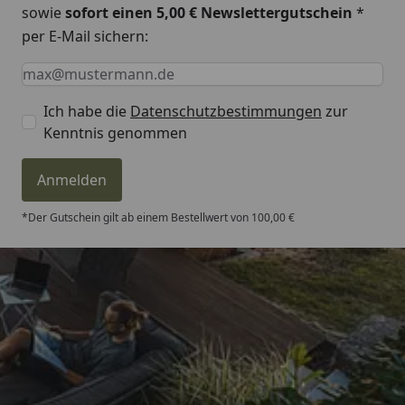
sowie
sofort einen 5,00 € Newslettergutschein
*
Lichtleistung
4 lm
per E-Mail sichern:
Keine Eingabe erforderlich
Eingabe erforderlich
E-Mail *
Kabellänge
1
Ich habe die
Datenschutzbestimmungen
zur
Kenntnis genommen
Garden Lights Bodeneinbauleuchte Astrum
weiss Datenblatt
Anmelden
*Der Gutschein gilt ab einem Bestellwert von 100,00 €
Garden Lights Bodeneinbauleuchte Astrum
weiss Montageanleitung
Trusted Shops
4,81
/ 5
„Sehr gute Qualitäts-Markenware,