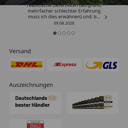
realistische Lieferzeiten (aufgrund
mehrfacher schlechter Erfahrung
muss ich dies erwähnen) und: bei
Kritik kommt die Antwort
09.08.2026
offensichtlich von einem
Menschen mit Verstand und nicht
von einem Chat-Bot, der
nichtssagende Antworten schickt
Versand
(auch dass ist leider immer öfter
ein Problem). “
Auszeichnungen