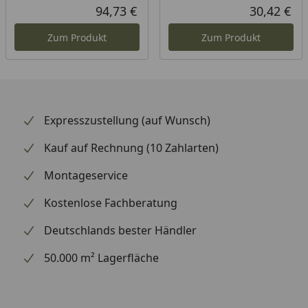
94,73 €
30,42 €
Aktueller Preis
Akt
Zum Produkt
Zum Produkt
Expresszustellung (auf Wunsch)
Kauf auf Rechnung (10 Zahlarten)
Montageservice
Kostenlose Fachberatung
Deutschlands bester Händler
50.000 m² Lagerfläche