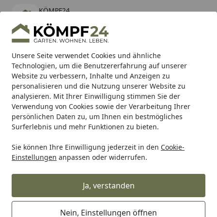
KÖMPF24
Öffnen
Banner schließen
KÖMPF24
kostenlos - Im App Store
Alle Produkte
Mein Konto
Wunschl
Eink
Unsere Seite verwendet Cookies und ähnliche
Technologien, um die Benutzererfahrung auf unserer
Hotline
4,81
/ 5
Suchen
Website zu verbessern, Inhalte und Anzeigen zu
personalisieren und die Nutzung unserer Website zu
analysieren. Mit Ihrer Einwilligung stimmen Sie der
Karibu Pools inkl. gratis Sandfilteranlage & Pool-
Verwendung von Cookies sowie der Verarbeitung Ihrer
Starterset (Gesamtwert bis 468,99€)
persönlichen Daten zu, um Ihnen ein bestmögliches
Surferlebnis und mehr Funktionen zu bieten.
Sie können Ihre Einwilligung jederzeit in den
Cookie-
Alles für den Garten
Gartenhaus
Faserplatten Gartenhä
Einstellungen
anpassen oder widerrufen.
Startseite
Feuchtigkeitssperre /
Gummigranulat Unterleg-Pads für
Ja, verstanden
Gartenhäuser 24 Stück
Nein, Einstellungen öffnen
5
(2 Bewertungen)