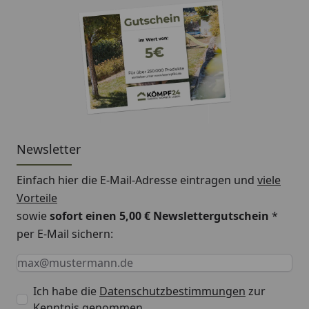
Newsletter
Einfach hier die E-Mail-Adresse eintragen und
viele
Vorteile
sowie
sofort einen 5,00 € Newslettergutschein
*
per E-Mail sichern:
Keine Eingabe erforderlich
Eingabe erforderlich
E-Mail *
Ich habe die
Datenschutzbestimmungen
zur
Kenntnis genommen