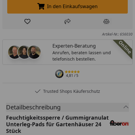
In den Einkaufswagen
In den Einkaufswagen legen
Produkt zur Wunschliste hinzufügen
Teilen
Produkt Ver
Artikel-Nr.: 656030
Online
Experten-Beratung
Anrufen, beraten lassen und
telefonisch bestellen.
4,81
/ 5
Trusted Shops Käuferschutz
Detailbeschreibung
Feuchtigkeitssperre / Gummigranulat
Unterleg-Pads für Gartenhäuser 24
Stück