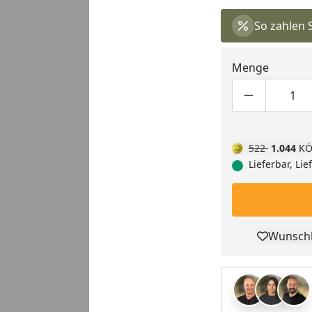
So zahlen 
Menge
Produktmen
Pro
522
1.044
KÖ
Lieferbar, Li
Wunschl
Pro