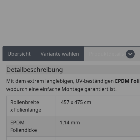
Rechnungskauf
Montageservice
Übersicht
Variante wählen
Produktdetails
Detailbeschreibung
Mit dem extrem langlebigen, UV-beständigen
EPDM Fol
wodurch eine einfache Montage garantiert ist.
Rollenbreite
457 x 475 cm
x Folienlänge
EPDM
1,14 mm
Foliendicke