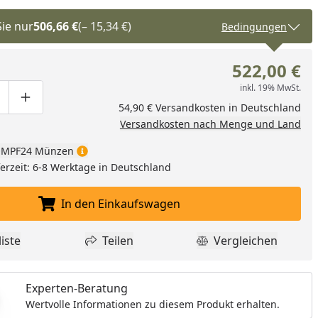
Sie nur
506,66 €
(– 15,34 €)
Bedingungen
522,00 €
inkl. 19% MwSt.
ge um eins verringern
duktmenge manuell eingeben
Produktmenge um eins erhöhen
54,90 € Versandkosten in Deutschland
Versandkosten nach Menge und Land
MPF24 Münzen
eferzeit: 6-8 Werktage in Deutschland
In den Einkaufswagen
In den Einkaufswagen legen
iste
Teilen
Vergleichen
dukt zur Wunschliste hinzufügen
Teilen
Produkt Vergle
Experten-Beratung
Wertvolle Informationen zu diesem Produkt erhalten.