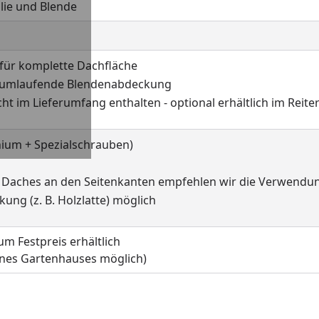
olie und Blende
für komplette Dachfläche
nd umlaufende Blendenabdeckung
t im Lieferumfang enthalten - optional erhältlich im Reite
ium + Spezialschrauben)
 Daches an den Seitenkanten empfehlen wir die Verwendung
ung (z. B. Holzlatte) möglich
m Festpreis erhältlich
eines Gartenhauses möglich)