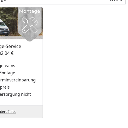
nzufügen
e-Service
82,04 €
geteams
Montage
Terminvereinbarung
preis
ersorgung nicht
tere Infos