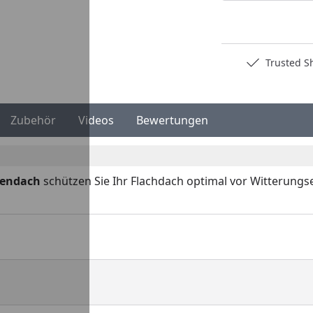
Deutschlands bester Händler
Trusted S
Zubehör
Videos
Bewertungen
iendach
schützen Sie Ihr Flachdach optimal vor Witterungsei