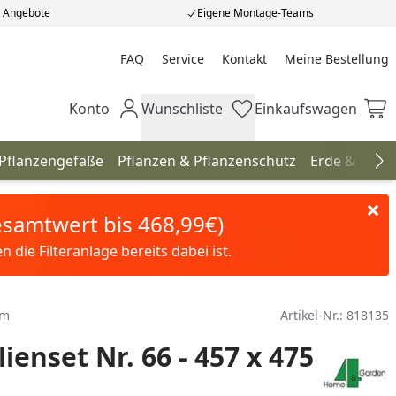
e Angebote
Eigene Montage-Teams
FAQ
Service
Kontakt
Meine Bestellung
Meine Bestellung
Konto
Wunschliste
Einkaufswagen
Mein Konto
Wunschliste
Einkaufswagen
 Pflanzengefäße
Pflanzen & Pflanzenschutz
Erde & Düng
Na
Gesamtwert bis 468,99€)
die Filteranlage bereits dabei ist.
cm
Artikel-Nr.:
818135
ienset Nr. 66 - 457 x 475