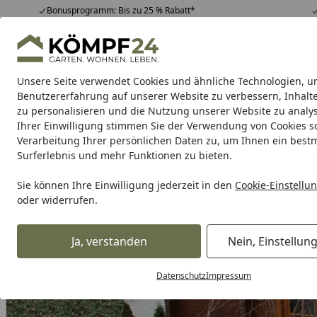
Bonusprogramm: Bis zu 25 % Rabatt*
Hotline
07051 / 9 22 22
4,81
/ 5
Mo-Fr. 8-16 Uhr
25.958 Bewertungen
Unsere Seite verwendet Cookies und ähnliche Technologien, u
Alle Produkte
Highlights
Tipps & Tricks
Alle Produkte
Benutzererfahrung auf unserer Website zu verbessern, Inhalt
zu personalisieren und die Nutzung unserer Website zu analys
Ihrer Einwilligung stimmen Sie der Verwendung von Cookies s
Garten
Gartenhaus
Gerätehaus
Carport & Gar
Verarbeitung Ihrer persönlichen Daten zu, um Ihnen ein best
Surferlebnis und mehr Funktionen zu bieten.
Karibu Pools inkl. gra
Sie können Ihre Einwilligung jederzeit in den
Cookie-Einstellu
oder widerrufen.
Dein Traumpool im Sorglos-Paket: F
Ja, verstanden
Nein, Einstellun
Alles für den Garten
Gartenhaus
Zubehör für Gartenhäu
Startseite
Datenschutz
Impressum