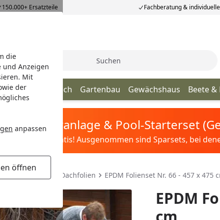
150.000+ Ersatzteile
Fachberatung & individuell
m die
Suche
e und Anzeigen
ieren. Mit
owie der
age
Terrassendach
Gartenbau
Gewächshaus
Beete &
mögliches
tis Sandfilteranlage & Pool-Starterset (
ngen
anpassen
ilter&Pflege gratis! Ausgenommen sind Sparsets, bei denen 
gen öffnen
ser & Co.
EPDM Dachfolien
EPDM Folienset Nr. 66 - 457 x 475 
EPDM Fol
cm