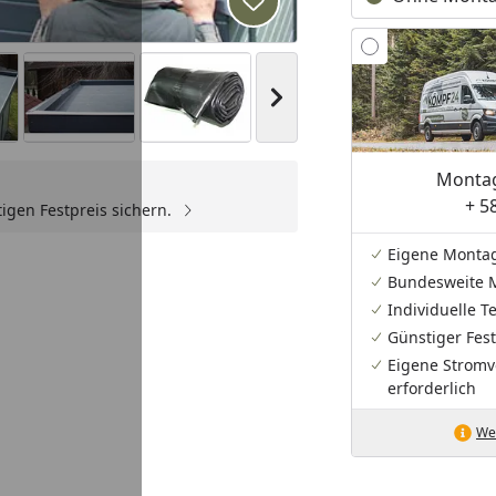
Produkt zur Wunschliste hi
Nächstes Bild anzeigen
Montag
+ 5
igen Festpreis sichern.
Youtube-Video
Eigene Monta
Bundesweite 
Individuelle 
Günstiger Fest
Eigene Stromv
erforderlich
Wei