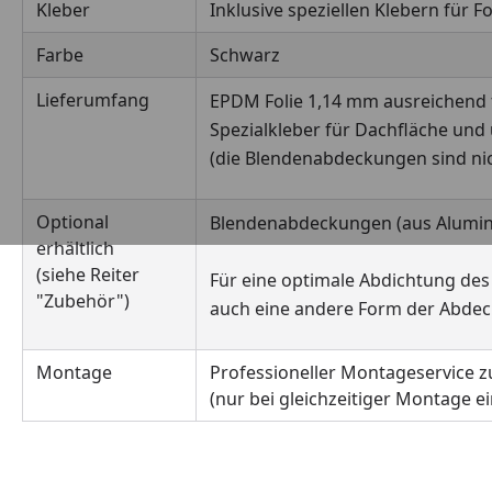
Kleber
Inklusive speziellen Klebern für F
Farbe
Schwarz
Lieferumfang
EPDM Folie 1,14 mm ausreichend 
Spezialkleber für Dachfläche u
(die Blendenabdeckungen sind nich
Optional
Blendenabdeckungen (aus Alumin
erhältlich
(siehe Reiter
Für eine optimale Abdichtung des
"Zubehör")
auch eine andere Form der Abdeck
Montage
Professioneller Montageservice zu
(nur bei gleichzeitiger Montage 