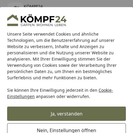
KÖMPF24
Öffnen
Banner schließen
KÖMPF24
kostenlos - Im App Store
Alle Produkte
Mein Konto
Wunschl
Eink
Unsere Seite verwendet Cookies und ähnliche
Technologien, um die Benutzererfahrung auf unserer
Hotline
4,81
/ 5
Suchen
Website zu verbessern, Inhalte und Anzeigen zu
personalisieren und die Nutzung unserer Website zu
analysieren. Mit Ihrer Einwilligung stimmen Sie der
Karibu Pools inkl. gratis Sandfilteranlage & Pool-
Verwendung von Cookies sowie der Verarbeitung Ihrer
Starterset (Gesamtwert bis 468,99€)
persönlichen Daten zu, um Ihnen ein bestmögliches
Surferlebnis und mehr Funktionen zu bieten.
Sie können Ihre Einwilligung jederzeit in den
Cookie-
Alles für den Garten
Gartenmöbel
Gartenstühle & Garte
Einstellungen
anpassen oder widerrufen.
Startseite
EMU Barhocker APERO, Stahl
Antikeisen - Abverkauf
Ja, verstanden
Nein, Einstellungen öffnen