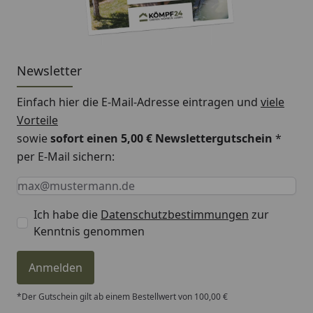
Die angegebenen Maße sind Circa-Maße.
Newsletter
Einfach hier die E-Mail-Adresse eintragen und
viele
Vorteile
sowie
sofort einen 5,00 € Newslettergutschein
*
per E-Mail sichern:
Keine Eingabe erforderlich
Eingabe erforderlich
E-Mail *
Ich habe die
Datenschutzbestimmungen
zur
Kenntnis genommen
Anmelden
*Der Gutschein gilt ab einem Bestellwert von 100,00 €