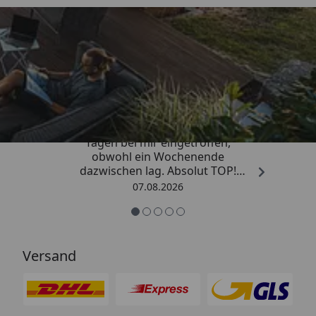
Trusted Shops
4,81
/ 5
„Die Bestellung ist innerhalb von 4
Tagen bei mir eingetroffen,
obwohl ein Wochenende
dazwischen lag. Absolut TOP!
Sicherlich nicht die letzte
07.08.2026
Bestellung. Vielen Dank und weiter
so.“
Versand