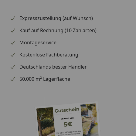
Maße
Aufstellmaß (BxTxH): 53 x 55 x 101 cm
Expresszustellung (auf Wunsch)
Sitzhöhe: 75 cm
Kauf auf Rechnung (10 Zahlarten)
Gewicht
Montageservice
7 kg
Kostenlose Fachberatung
Deutschlands bester Händler
Belastbarkeit
50.000 m² Lagerfläche
200 kg
Funktion / Besonderheit
Stapelbar (2 Barhocker)
Objektgeeignet