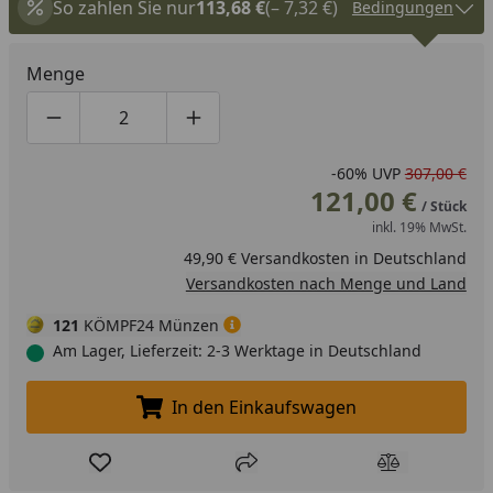
So zahlen Sie nur
113,68 €
(– 7,32 €)
Bedingungen
Menge
Produktmenge um eins verringern
Produktmenge manuell eingeben
Produktmenge um eins erhöhen
-60%
UVP
307,00 €
121,00 €
/ Stück
inkl. 19% MwSt.
49,90 € Versandkosten in Deutschland
Versandkosten nach Menge und Land
121
KÖMPF24 Münzen
Am Lager, Lieferzeit: 2-3 Werktage in Deutschland
In den Einkaufswagen
In den Einkaufswagen legen
Produkt zur Wunschliste hinzufügen
Teilen
Produkt Ver