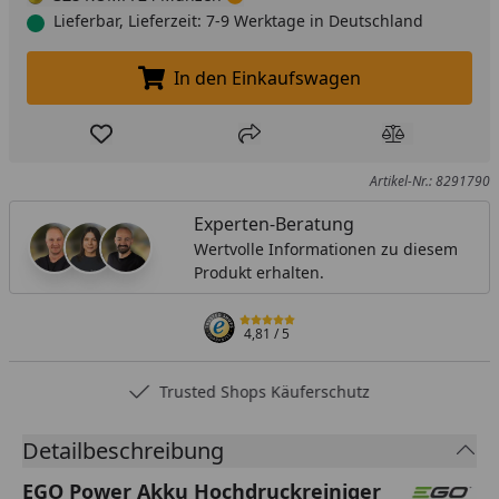
Lieferbar, Lieferzeit: 7-9 Werktage in Deutschland
In den Einkaufswagen
In den Einkaufswagen legen
Produkt zur Wunschliste hinzufügen
Teilen
Produkt Ver
Artikel-Nr.: 8291790
Experten-Beratung
Wertvolle Informationen zu diesem
Produkt erhalten.
4,81
/ 5
Trusted Shops Käuferschutz
Detailbeschreibung
EGO Power Akku Hochdruckreiniger