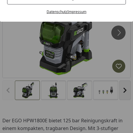
Datenschutz
Impressum
Produk
Vorheriges Bild anzeigen
Näc
Der EGO HPW1800E bietet 125 bar Reinigungskraft in
einem kompakten, tragbaren Design. Mit 3-stufiger