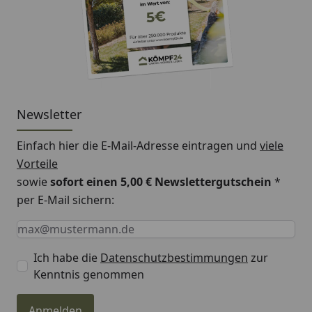
Newsletter
Einfach hier die E-Mail-Adresse eintragen und
viele
Vorteile
sowie
sofort einen 5,00 € Newslettergutschein
*
per E-Mail sichern:
Keine Eingabe erforderlich
Eingabe erforderlich
E-Mail *
Ich habe die
Datenschutzbestimmungen
zur
Kenntnis genommen
Anmelden