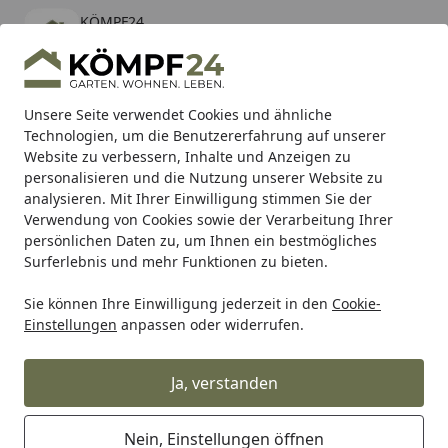
KÖMPF24
Öffnen
Banner schließen
KÖMPF24
kostenlos - Im App Store
Alle Produkte
Mein Konto
Wunschl
Eink
Unsere Seite verwendet Cookies und ähnliche
Technologien, um die Benutzererfahrung auf unserer
Hotline
4,81
/ 5
Suchen
Website zu verbessern, Inhalte und Anzeigen zu
personalisieren und die Nutzung unserer Website zu
analysieren. Mit Ihrer Einwilligung stimmen Sie der
Karibu Pools inkl. gratis Sandfilteranlage & Pool-
Verwendung von Cookies sowie der Verarbeitung Ihrer
Starterset (Gesamtwert bis 468,99€)
persönlichen Daten zu, um Ihnen ein bestmögliches
Surferlebnis und mehr Funktionen zu bieten.
Sie können Ihre Einwilligung jederzeit in den
Cookie-
Alles für den Garten
Gartengeräte & Gartenmaschinen
Einstellungen
anpassen oder widerrufen.
Startseite
EGO Power Akku Hochdruckreiniger
HPW1800E
Ja, verstanden
Nein, Einstellungen öffnen