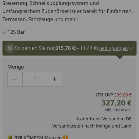
Steuerung, Schnellkupplungssystem und
umfangreichem Zubehörset ist er bereit für Einfahrten,
Terrassen, Fahrzeuge und mehr.
125 Bar
So zahlen Sie nur
315,76 €
(– 11,44 €)
Bedingungen
Menge
Produktmenge um eins verringern
Produktmenge manuell eingeben
Produktmenge um eins erhöhen
-17%
UVP
399,00 €
327,20 €
inkl. 19% MwSt.
Kostenfreier Versand in DE
Versandkosten nach Menge und Land
328
KÖMPF24 Münzen