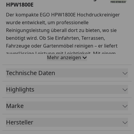
HPW1800E
Der kompakte EGO HPW1800E Hochdruckreiniger
wurde entwickelt, um professionelle
Reinigungsleistung überall dort zu bieten, wo sie
benötigt wird. Ob Sie Einfahrten, Terrassen,
Fahrzeuge oder Gartenmöbel reinigen – er liefert
zuverlässige Leistung mit Leichtigkeit. Mit einem
Mehr anzeigen
maximalen Druck von 125 bar (1800 PSI) und einem
1400-W-Motor bietet er die Kraft, um ein breites
Technische Daten
Spektrum an Reinigungsaufgaben zu bewältigen. Die
3-stufige Druckregelung ermöglicht die Anpassung
Highlights
des Wasserstrahls – von sanftem Spülen
empfindlicher Oberflächen bis hin zu starkem Strahl
Marke
gegen hartnäckigen Schmutz. Das kompakte Design
mit integrierter Aufbewahrung für Lanze und
Hersteller
Schlauch erleichtert das Tragen, Lagern und den
Transport. Dank Schnellkupplungssystem können die