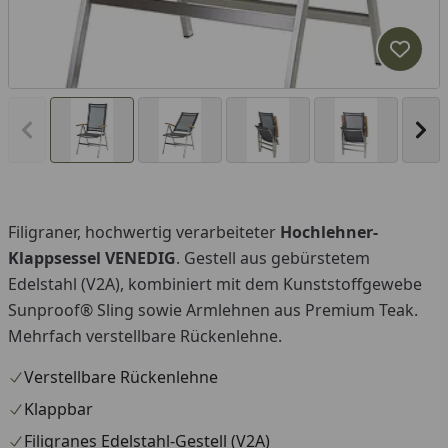
Produk
Vorheriges Bild anzeigen
Näc
Filigraner, hochwertig verarbeiteter
Hochlehner-
Klappsessel VENEDIG
. Gestell aus gebürstetem
Edelstahl (V2A), kombiniert mit dem Kunststoffgewebe
Sunproof® Sling sowie Armlehnen aus Premium Teak.
Mehrfach verstellbare Rückenlehne.
Verstellbare Rückenlehne
Klappbar
Filigranes Edelstahl-Gestell (V2A)