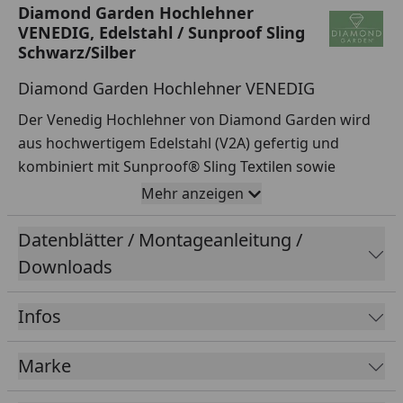
Diamond Garden Hochlehner
VENEDIG, Edelstahl / Sunproof Sling
Schwarz/Silber
Diamond Garden Hochlehner VENEDIG
Der Venedig Hochlehner von Diamond Garden wird
aus hochwertigem Edelstahl (V2A) gefertig und
kombiniert mit Sunproof® Sling Textilen sowie
Armlehnen aus Premium Teak. Er ist wetterbeständig
Mehr anzeigen
und bietet einen hohen Sitzkomfort.
Datenblätter / Montageanleitung /
Downloads
Merkmale
Infos
Maße
(HxBxT):
114 x 59 x 65 cm
Marke
Sitzhöhe: