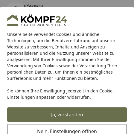
KÖMPF24
Öffnen
Banner schließen
KÖMPF24
kostenlos - Im App Store
Alle Produkte
Mein Konto
Wunschl
Eink
Unsere Seite verwendet Cookies und ähnliche
Technologien, um die Benutzererfahrung auf unserer
Hotline
4,81
/ 5
Suchen
Website zu verbessern, Inhalte und Anzeigen zu
personalisieren und die Nutzung unserer Website zu
analysieren. Mit Ihrer Einwilligung stimmen Sie der
Karibu Pools inkl. gratis Sandfilteranlage & Pool-
Verwendung von Cookies sowie der Verarbeitung Ihrer
Starterset (Gesamtwert bis 468,99€)
persönlichen Daten zu, um Ihnen ein bestmögliches
Surferlebnis und mehr Funktionen zu bieten.
Sie können Ihre Einwilligung jederzeit in den
Cookie-
Alles für den Garten
Gartenmöbel
Gartenstühle & Garte
Einstellungen
anpassen oder widerrufen.
Startseite
Diamond Garden Hochlehner
VENEDIG, Edelstahl / Sunproof Sling
Ja, verstanden
Schwarz/Silber
Nein, Einstellungen öffnen