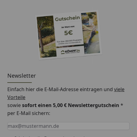
Newsletter
Einfach hier die E-Mail-Adresse eintragen und
viele
Vorteile
sowie
sofort einen 5,00 € Newslettergutschein
*
per E-Mail sichern:
Keine Eingabe erforderlich
Eingabe erforderlich
E-Mail *