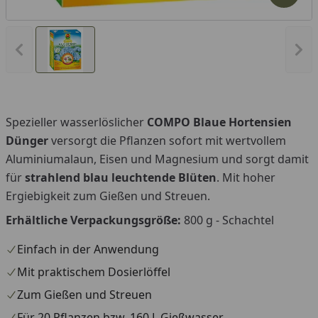
Vorheriges Bild anzeigen
Näc
Spezieller wasserlöslicher
COMPO Blaue Hortensien
Dünger
versorgt die Pflanzen sofort mit wertvollem
Aluminiumalaun, Eisen und Magnesium und sorgt damit
für
strahlend blau leuchtende Blüten
. Mit hoher
Ergiebigkeit zum Gießen und Streuen.
Erhältliche Verpackungsgröße:
800 g - Schachtel
Einfach in der Anwendung
Mit praktischem Dosierlöffel
Zum Gießen und Streuen
Für 20 Pflanzen bzw. 160 L Gießwasser