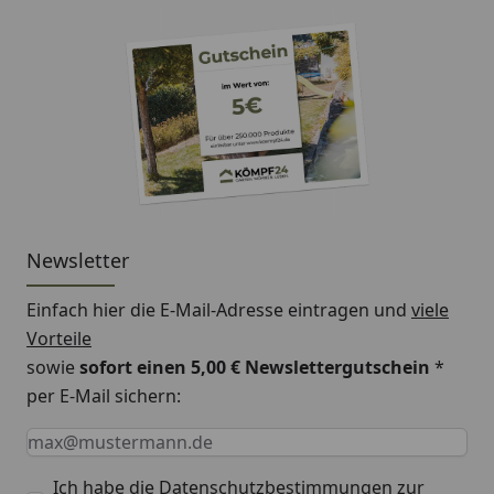
Nicht für die
Nicht für die
Für di
Anwendung mit
Anwendung mit
Anwen
Gewächshauspflanzen
Zimmerpflanzen
Balko
geeignet
geeignet
Terra
geeig
Newsletter
Einfach hier die E-Mail-Adresse eintragen und
viele
Vorteile
sowie
sofort einen 5,00 € Newslettergutschein
*
per E-Mail sichern:
Keine Eingabe erforderlich
Eingabe erforderlich
E-Mail *
Ich habe die
Datenschutzbestimmungen
zur