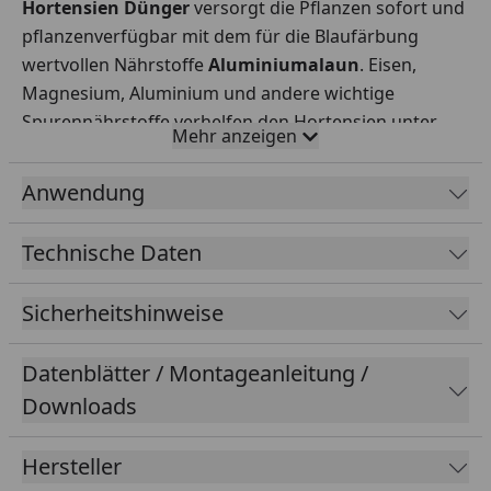
Hortensien Dünger
versorgt die Pflanzen sofort und
pflanzenverfügbar mit dem für die Blaufärbung
wertvollen Nährstoffe
Aluminiumalaun
. Eisen,
Magnesium, Aluminium und andere wichtige
Spurennährstoffe verhelfen den Hortensien unter
Mehr anzeigen
kontinuierlicher Anwendung
des Feststoffdüngers
zu strahlend blau leuchtende Blüten, da die
Anwendung
Spurennährstoffe von den Pflanzen bereits beim
Knospenansatz benötigt werden. Zudem ist der
Technische Daten
Spezial-Dünger in
fester sowie flüssiger
Form
anwendbar und sehr ergiebig.
Sicherheitshinweise
Datenblätter / Montageanleitung /
Wasserlöslicher Blaufärber-Dünger speziell für
Downloads
Blaue Hortensien
Mit
Aluminiumalaun für die Blaufärbung sowie
Hersteller
Eisen, Magnesium und andere wichtige