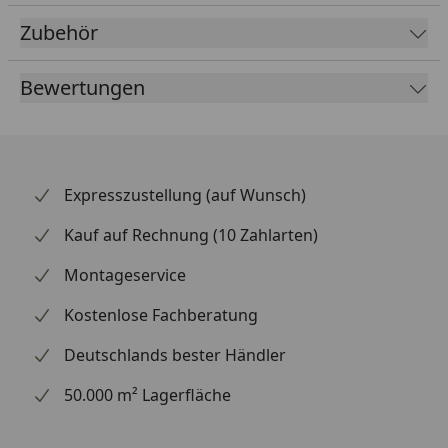
Spurennährstoffe
Zubehör
Ergiebigkeit für ca. 20 Pflanzen oder 160 L
Bewertungen
Gießwasser
Leichte Anwendung durch praktischen Dosierlöffel
Expresszustellung (auf Wunsch)
Detaillierte Gebrauchsanweisung auf der
Verpackung
Kauf auf Rechnung (10 Zahlarten)
Bequeme Handhabung durch Ausbringen mit dem
Montageservice
Gießwasser oder durch Ausstreuen auf das
Kostenlose Fachberatung
Erdreich
Deutschlands bester Händler
50.000 m² Lagerfläche