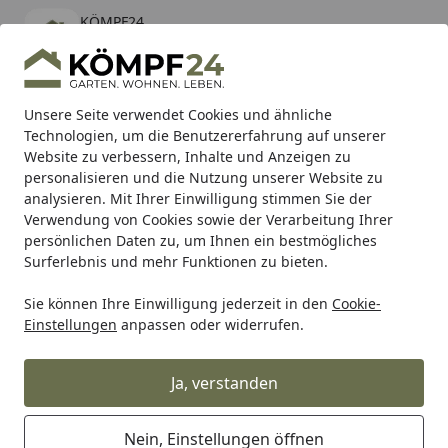
KÖMPF24
Öffnen
Banner schließen
KÖMPF24
kostenlos - Im App Store
Alle Produkte
Mein Konto
Wunschl
Eink
Unsere Seite verwendet Cookies und ähnliche
Technologien, um die Benutzererfahrung auf unserer
Hotline
4,81
/ 5
Suchen
Website zu verbessern, Inhalte und Anzeigen zu
personalisieren und die Nutzung unserer Website zu
analysieren. Mit Ihrer Einwilligung stimmen Sie der
Karibu Pools inkl. gratis Sandfilteranlage & Pool-
Verwendung von Cookies sowie der Verarbeitung Ihrer
Starterset (Gesamtwert bis 468,99€)
persönlichen Daten zu, um Ihnen ein bestmögliches
Surferlebnis und mehr Funktionen zu bieten.
Sie können Ihre Einwilligung jederzeit in den
Cookie-
Alles für den Garten
Blumenerde, Anzuchterde, Dünger &
Einstellungen
anpassen oder widerrufen.
Startseite
COMPO Blaue Hortensien 800 g
Ja, verstanden
Nein, Einstellungen öffnen