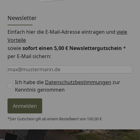
Newsletter
Einfach hier die E-Mail-Adresse eintragen und
viele
Vorteile
sowie
sofort einen 5,00 € Newslettergutschein
*
per E-Mail sichern:
Keine Eingabe erforderlich
Eingabe erforderlich
E-Mail *
Ich habe die
Datenschutzbestimmungen
zur
Kenntnis genommen
Anmelden
*Der Gutschein gilt ab einem Bestellwert von 100,00 €