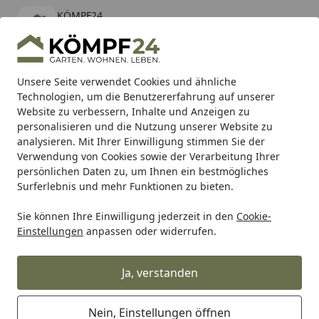
KÖMPF24
Öffnen
Banner schließen
KÖMPF24
kostenlos - Im App Store
Alle Produkte
Mein Konto
Wunschl
Eink
Unsere Seite verwendet Cookies und ähnliche
Technologien, um die Benutzererfahrung auf unserer
Hotline
4,81
/ 5
Suchen
Website zu verbessern, Inhalte und Anzeigen zu
personalisieren und die Nutzung unserer Website zu
analysieren. Mit Ihrer Einwilligung stimmen Sie der
Karibu Pools inkl. gratis Sandfilteranlage & Pool-
Verwendung von Cookies sowie der Verarbeitung Ihrer
Starterset (Gesamtwert bis 468,99€)
persönlichen Daten zu, um Ihnen ein bestmögliches
Surferlebnis und mehr Funktionen zu bieten.
Sie können Ihre Einwilligung jederzeit in den
Cookie-
Biohort
Biohort Boxen & Schränke
Biohort Mülltonnenbo
Einstellungen
anpassen oder widerrufen.
Startseite
Biohort Tür Anschlag rechts für
Mülltonnenbox Alex dunkelgrau-
Ja, verstanden
metallic EA409210
Nein, Einstellungen öffnen