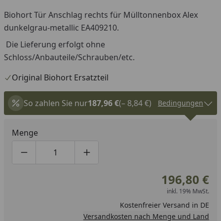
Biohort Tür Anschlag rechts für Mülltonnenbox Alex
dunkelgrau-metallic EA409210.
Die Lieferung erfolgt ohne
Schloss/Anbauteile/Schrauben/etc.
Original Biohort Ersatzteil
So zahlen Sie nur
187,96 €
(– 8,84 €)
Bedingungen
Menge
Produktmenge um eins verringern
Produktmenge manuell eingeben
Produktmenge um eins erhöhen
196,80 €
inkl. 19% MwSt.
Kostenfreier Versand in DE
Versandkosten nach Menge und Land