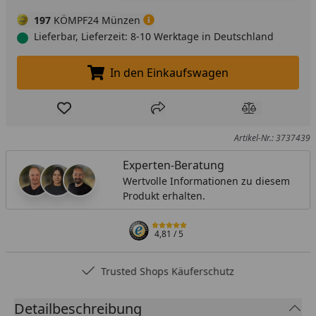
197
KÖMPF24 Münzen
Lieferbar, Lieferzeit: 8-10 Werktage in Deutschland
In den Einkaufswagen
In den Einkaufswagen legen
Produkt zur Wunschliste hinzufügen
Teilen
Produkt Ver
Artikel-Nr.: 3737439
Experten-Beratung
Wertvolle Informationen zu diesem
Produkt erhalten.
4,81
/ 5
Trusted Shops Käuferschutz
Detailbeschreibung