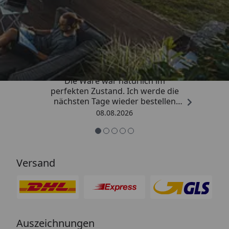
Trusted Shops
4,81
/ 5
„Hervorragend schnelle Lieferung.
Die Ware war natürlich im
perfekten Zustand. Ich werde die
nächsten Tage wieder bestellen
Grüße an die Belegschaft gute
08.08.2026
Arbeit👍🏾👍🏾“
Versand
Auszeichnungen