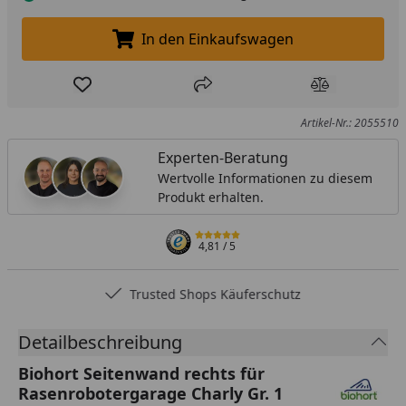
In den Einkaufswagen
In den Einkaufswagen legen
Produkt zur Wunschliste hinzufügen
Teilen
Produkt Ver
Artikel-Nr.: 2055510
Experten-Beratung
Wertvolle Informationen zu diesem
Produkt erhalten.
4,81
/ 5
Trusted Shops Käuferschutz
Detailbeschreibung
Biohort Seitenwand rechts für
Rasenrobotergarage Charly Gr. 1