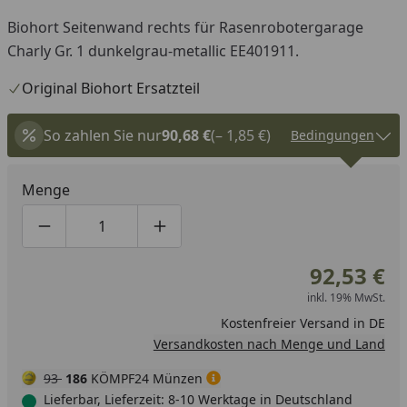
Biohort Seitenwand rechts für Rasenrobotergarage
Charly Gr. 1 dunkelgrau-metallic EE401911.
Original Biohort Ersatzteil
So zahlen Sie nur
90,68 €
(– 1,85 €)
Bedingungen
Menge
Produktmenge um eins verringern
Produktmenge manuell eingeben
Produktmenge um eins erhöhen
92,53 €
inkl. 19% MwSt.
Kostenfreier Versand in DE
Versandkosten nach Menge und Land
93
186
KÖMPF24 Münzen
Lieferbar, Lieferzeit: 8-10 Werktage in Deutschland