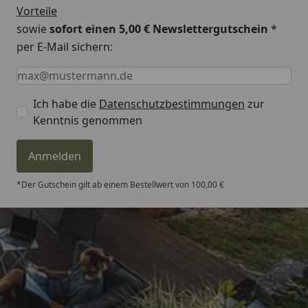
Vorteile
sowie
sofort einen 5,00 € Newslettergutschein
*
per E-Mail sichern:
Keine Eingabe erforderlich
Eingabe erforderlich
E-Mail *
Ich habe die
Datenschutzbestimmungen
zur
Kenntnis genommen
Anmelden
*Der Gutschein gilt ab einem Bestellwert von 100,00 €
Trusted Shops
4,81
/ 5