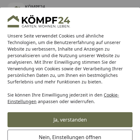
KÖMPF24
Öffnen
Banner schließen
KÖMPF24
kostenlos - Im App Store
Alle Produkte
Mein Konto
Wunschl
Eink
Unsere Seite verwendet Cookies und ähnliche
Technologien, um die Benutzererfahrung auf unserer
Hotline
4,81
/ 5
Suchen
Website zu verbessern, Inhalte und Anzeigen zu
personalisieren und die Nutzung unserer Website zu
analysieren. Mit Ihrer Einwilligung stimmen Sie der
Karibu Pools inkl. gratis Sandfilteranlage & Pool-
Verwendung von Cookies sowie der Verarbeitung Ihrer
Starterset (Gesamtwert bis 468,99€)
persönlichen Daten zu, um Ihnen ein bestmögliches
Surferlebnis und mehr Funktionen zu bieten.
Sie können Ihre Einwilligung jederzeit in den
Cookie-
Alles für den Garten
Gartenhaus
Zubehör für Gartenhäu
Einstellungen
anpassen oder widerrufen.
Startseite
Biohort Seitenwand rechts für
Rasenrobotergarage Charly Gr. 1
Ja, verstanden
dunkelgrau-metallic EE401911
Nein, Einstellungen öffnen