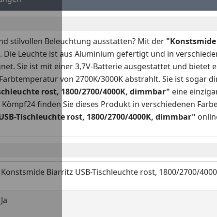
d stilvollen Beleuchtung ausstatten? Mit der
"
Konstsmide 
Die Leuchte ist aus Aluminium gefertigt und in verschieden
. Sie ist mit einer 3,7V-Batterie ausgestattet und bietet 
 Farbtemperatur von 2700K/3000K abstrahlt. Sie ist sogar
ischleuchte
rost
, 1800/2700/4000K, dimmbar
"
eine einzig
 Kömpf24 finden Sie dieses Produkt in verschiedenen Farben
 USB-Tischleuchte
rost
, 1800/2700/4000K, dimmbar
"
onlin
Konstsmide Biarritz USB-Tischleuchte rost, 1800/2700/40
Ja