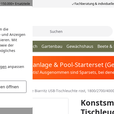
150.000+ Ersatzteile
Fachberatung & individuell
m die
Suche
e und Anzeigen
ieren. Mit
owie der
age
Terrassendach
Gartenbau
Gewächshaus
Beete &
mögliches
tis Sandfilteranlage & Pool-Starterset (
ngen
anpassen
ilter&Pflege gratis! Ausgenommen sind Sparsets, bei denen 
gen öffnen
Außen
Konstsmide Biarritz USB-Tischleuchte rost, 1800/2700/40
Konstsmi
Tischleu