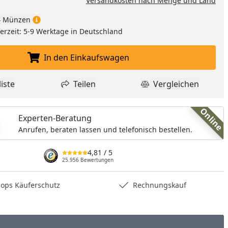
Versandkosten nach Menge und Land
nzufügen
 Münzen
eferzeit: 5-9 Werktage in Deutschland
In den Einkaufswagen
In den Einkaufswagen legen
iste
Teilen
Vergleichen
dukt zur Wunschliste hinzufügen
Teilen
Produkt Vergle
Online
Experten-Beratung
Anrufen, beraten lassen und telefonisch bestellen.
4,81
/ 5
25.956 Bewertungen
hops Käuferschutz
Rechnungskauf