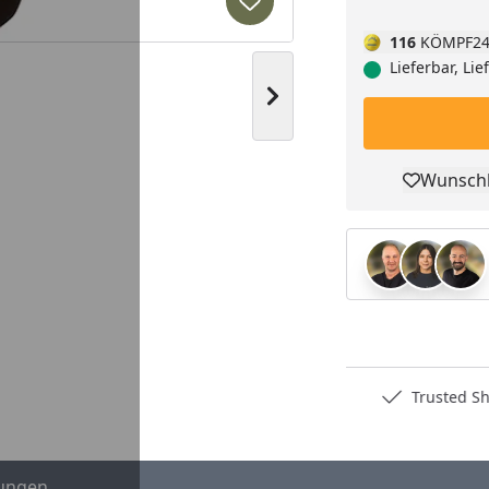
Produkt zur Wunschliste hi
116
KÖMPF24
Lieferbar, Li
Nächstes Bild anzeigen
Wunschl
Pro
Deutschlands bester Händler
Trusted S
ungen