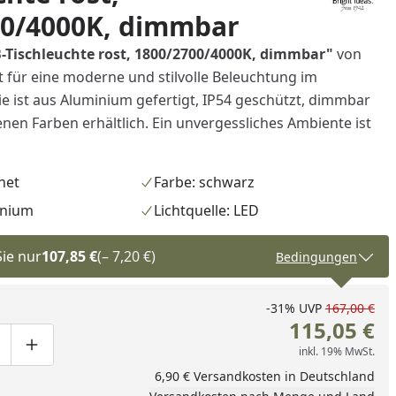
00/4000K, dimmbar
B-Tischleuchte rost, 1800/2700/4000K, dimmbar
"
von
 für eine moderne und stilvolle Beleuchtung im
ie ist aus Aluminium gefertigt, IP54 geschützt, dimmbar
nen Farben erhältlich. Ein unvergessliches Ambiente ist
net
Farbe: schwarz
inium
Lichtquelle: LED
Sie nur
107,85 €
(– 7,20 €)
Bedingungen
-31%
UVP
167,00 €
115,05 €
inkl. 19% MwSt.
ge um eins verringern
duktmenge manuell eingeben
Produktmenge um eins erhöhen
6,90 € Versandkosten in Deutschland