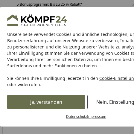
Bonusprogramm: Bis zu 25 % Rabatt*
Hotline
07051 / 9 22 22
4,81
/ 5
Mo-Fr. 8-16 Uhr
25.956 Bewertungen
Unsere Seite verwendet Cookies und ähnliche Technologien, u
Alle Produkte
Highlights
Tipps & Tricks
Alle Produkte
Benutzererfahrung auf unserer Website zu verbessern, Inhalt
zu personalisieren und die Nutzung unserer Website zu analys
Ihrer Einwilligung stimmen Sie der Verwendung von Cookies s
Garten
Gartenhaus
Gerätehaus
Carport & Gar
Verarbeitung Ihrer persönlichen Daten zu, um Ihnen ein best
Surferlebnis und mehr Funktionen zu bieten.
Karibu Pools inkl. gra
Sie können Ihre Einwilligung jederzeit in den
Cookie-Einstellu
oder widerrufen.
Dein Traumpool im Sorglos-Paket: F
Ja, verstanden
Nein, Einstellun
Alles für den Garten
Außenleuchten
Tischleuchten für 
Startseite
Datenschutz
Impressum