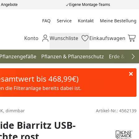
e Angebote
Eigene Montage-Teams
FAQ
Service
Kontakt
Meine Bestellung
Meine Bestellung
Konto
Wunschliste
Einkaufswagen
Mein Konto
Wunschliste
Einkaufswagen
 Pflanzengefäße
Pflanzen & Pflanzenschutz
Erde & Düng
Na
Gesamtwert bis 468,99€)
die Filteranlage bereits dabei ist.
00K, dimmbar
Artikel-Nr.:
4562139
de Biarritz USB-
chte rost,