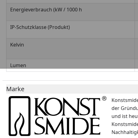
Energieverbrauch (kW / 1000 h
IP-Schutzklasse (Produkt)
Kelvin
Lumen
Marke
Konstsmide 
der Gründu
und ist heu
Konstsmide
Nachhaltig