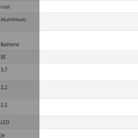
rost
Aluminium
Batterie
III
3,7
2,2
2,2
LED
Ja