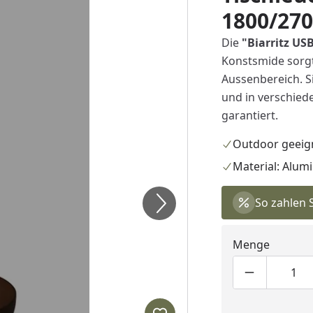
1800/27
Die
"
Biarritz US
Konstsmide sorgt
Aussenbereich. S
und in verschiede
garantiert.
Outdoor geeig
Material: Alum
So zahlen 
Menge
Produktmen
Pro