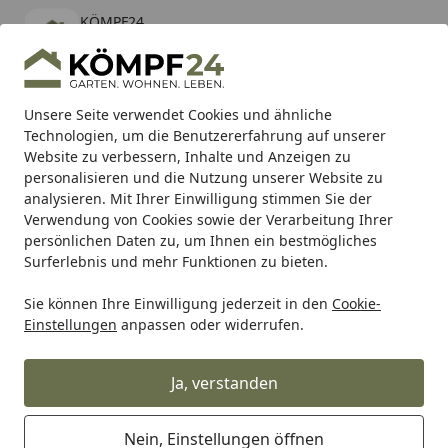
KÖMPF24
Öffnen
Banner schließen
KÖMPF24
kostenlos - Im App Store
Alle Produkte
Mein Konto
Wunschl
Eink
Unsere Seite verwendet Cookies und ähnliche
Technologien, um die Benutzererfahrung auf unserer
Hotline
4,81
/ 5
Suchen
Website zu verbessern, Inhalte und Anzeigen zu
personalisieren und die Nutzung unserer Website zu
analysieren. Mit Ihrer Einwilligung stimmen Sie der
Karibu Pools inkl. gratis Sandfilteranlage & Pool-
Verwendung von Cookies sowie der Verarbeitung Ihrer
Starterset (Gesamtwert bis 468,99€)
persönlichen Daten zu, um Ihnen ein bestmögliches
Surferlebnis und mehr Funktionen zu bieten.
Sie können Ihre Einwilligung jederzeit in den
Cookie-
Alles für den Garten
Gartenmöbel
Garten Loungemöbel
Einstellungen
anpassen oder widerrufen.
Startseite
Apple Bee Lounge MIX & MATCH
Rückenkissen, BEE WETT (100 %
Ja, verstanden
Polypropylen) Slate - Auslaufartikel
Nein, Einstellungen öffnen