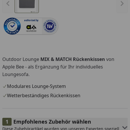
Vorheriges Bild anzeigen
Näc
authorized.by
Outdoor Lounge
MIX & MATCH Rückenkissen
von
Apple Bee - als Ergänzung für Ihr individuelles
Loungesofa.
Modulares Lounge-System
Wetterbeständiges Rückenkissen
Empfohlenes Zubehör wählen
Diese Zubehörartikel wurden von unseren Experten speziell