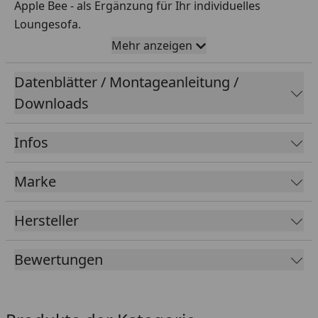
Apple Bee - als Ergänzung für Ihr individuelles
Loungesofa.
Mehr anzeigen
Auslaufartikel - kein Nachbezug möglich.
Datenblätter / Montageanleitung /
Merkmale
Downloads
Material
Infos
BEE WETT, Bezug 100 % Polypropylen
Marke
Maße
Hersteller
BxTxH: 72 x 12 x 40 cm
Bewertungen
Gewicht
1 kg