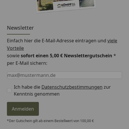
Newsletter
Einfach hier die E-Mail-Adresse eintragen und
viele
Vorteile
sowie
sofort einen 5,00 € Newslettergutschein
*
per E-Mail sichern:
Keine Eingabe erforderlich
Eingabe erforderlich
E-Mail *
Ich habe die
Datenschutzbestimmungen
zur
Kenntnis genommen
Anmelden
*Der Gutschein gilt ab einem Bestellwert von 100,00 €