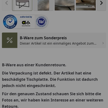
Vorheriges Bild anzeigen
Näc
authorized.by
B-Ware zum Sonderpreis
Dieser Artikel ist ein einmaliges Angebot zum
Sonderpreis und nach Abverkauf nicht mehr
verfügbar.
B-Ware aus einer Kundenretoure.
Die Verpackung ist defekt. Der Artikel hat eine
beschädigte Tischplatte. Die Funktion ist dadurch
jedoch nicht eingeschränkt.
Für den genauen Zustand schauen Sie sich bitte die
Fotos an, wir haben kein Interesse an einer weiteren
Retoure.