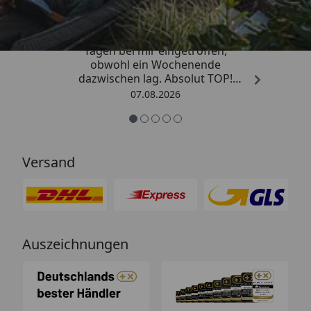
4,81
/ 5
„Die Bestellung ist innerhalb von 4
Tagen bei mir eingetroffen,
obwohl ein Wochenende
dazwischen lag. Absolut TOP!
Sicherlich nicht die letzte
07.08.2026
Bestellung. Vielen Dank und weiter
so.“
Versand
Auszeichnungen