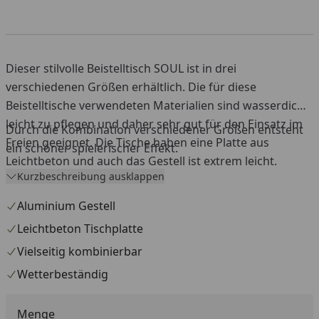
Dieser stilvolle Beistelltisch SOUL ist in drei
verschiedenen Größen erhältlich. Die für diese
Beistelltische verwendeten Materialien sind wasserdicht,
leicht zu pflegen und daher sehr gut für den Einsatz im
Durch die Kombination verschiedener Größen entsteht
Freien geeignet. Die Tische haben eine Platte aus
ein schöner spielerischer Effekt.
Leichtbeton und auch das Gestell ist extrem leicht.
Kurzbeschreibung ausklappen
Dadurch lassen sich die Tische leicht verschieben.
Aluminium Gestell
Leichtbeton Tischplatte
Vielseitig kombinierbar
Wetterbeständig
Menge