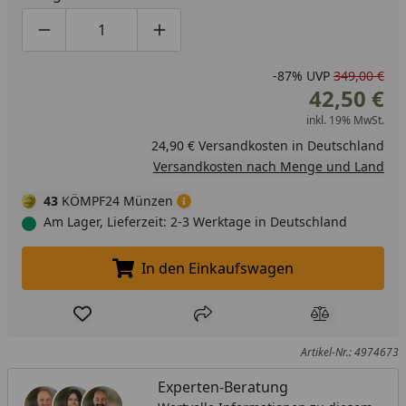
Produktmenge um eins verringern
Produktmenge manuell eingeben
Produktmenge um eins erhöhen
-87%
UVP
349,00 €
42,50 €
inkl. 19% MwSt.
24,90 € Versandkosten in Deutschland
Versandkosten nach Menge und Land
43
KÖMPF24 Münzen
Am Lager, Lieferzeit: 2-3 Werktage in Deutschland
In den Einkaufswagen
In den Einkaufswagen legen
Produkt zur Wunschliste hinzufügen
Teilen
Produkt Ver
Artikel-Nr.: 4974673
Experten-Beratung