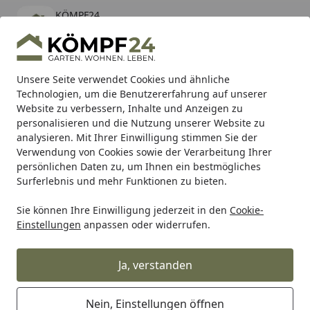
KÖMPF24
Öffnen
Banner schließen
KÖMPF24
kostenlos - Im App Store
Alle Produkte
Mein Konto
Wunschl
Eink
Unsere Seite verwendet Cookies und ähnliche
Technologien, um die Benutzererfahrung auf unserer
Hotline
4,81
/ 5
Suchen
Website zu verbessern, Inhalte und Anzeigen zu
personalisieren und die Nutzung unserer Website zu
analysieren. Mit Ihrer Einwilligung stimmen Sie der
Karibu Pools inkl. gratis Sandfilteranlage & Pool-
Verwendung von Cookies sowie der Verarbeitung Ihrer
Starterset (Gesamtwert bis 468,99€)
persönlichen Daten zu, um Ihnen ein bestmögliches
Surferlebnis und mehr Funktionen zu bieten.
Sie können Ihre Einwilligung jederzeit in den
Cookie-
Alles für den Garten
Gartenmöbel
Gartentische
Alle G
Einstellungen
anpassen oder widerrufen.
Startseite
B-Ware Apple Bee Kaffeetisch SOUL
Ø 74 cm, Aluminium Schwarz /
Ja, verstanden
Leichtbeton Lava,
Nein, Einstellungen öffnen