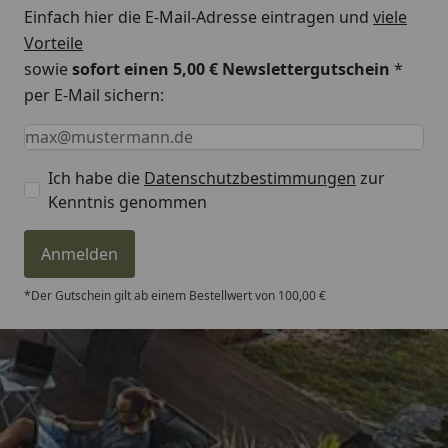
Einfach hier die E-Mail-Adresse eintragen und
viele
Vorteile
sowie
sofort einen 5,00 € Newslettergutschein
*
per E-Mail sichern:
Keine Eingabe erforderlich
Eingabe erforderlich
E-Mail *
Ich habe die
Datenschutzbestimmungen
zur
Kenntnis genommen
Anmelden
*Der Gutschein gilt ab einem Bestellwert von 100,00 €
Trusted Shops