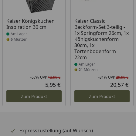
Produkt am Lager
Produkt am Lager
Kaiser Königskuchen
Kaiser Classic
Inspiration 30 cm
Backform-Set 3-teilig -
1x Springform 26cm, 1x
Am Lager
Königskuchenform
6
Münzen
30cm, 1x
Tortenbodenform
22cm
Am Lager
21
Münzen
-57%
UVP
13,99 €
-31%
UVP
29,99 €
Rabatt in Prozent
Ursprünglicher Preis
Rab
Urs
5,95 €
20,57 €
Aktueller Preis
Akt
Zum Produkt
Zum Produkt
Expresszustellung (auf Wunsch)