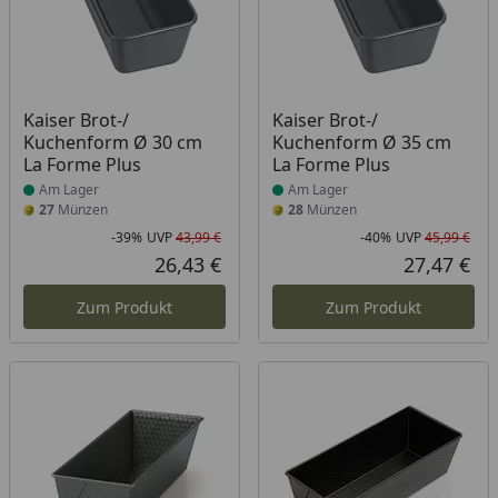
Produkt am Lager
Produkt am Lager
Kaiser Brot-/
Kaiser Brot-/
Kuchenform Ø 30 cm
Kuchenform Ø 35 cm
La Forme Plus
La Forme Plus
Am Lager
Am Lager
27
Münzen
28
Münzen
-39%
UVP
43,99 €
-40%
UVP
45,99 €
Rabatt in Prozent
Ursprünglicher Preis
Rab
Urs
26,43 €
27,47 €
Aktueller Preis
Akt
Zum Produkt
Zum Produkt