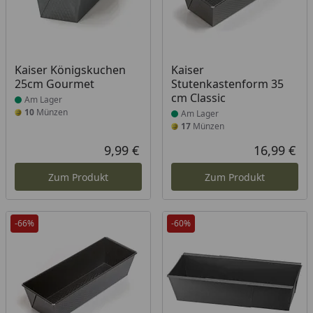
Produkt am Lager
Produkt am Lager
Kaiser Königskuchen
Kaiser
25cm Gourmet
Stutenkastenform 35
cm Classic
Am Lager
10
Münzen
Am Lager
17
Münzen
9,99 €
16,99 €
Aktueller Preis
Akt
Zum Produkt
Zum Produkt
-66%
-60%