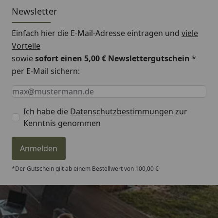
Newsletter
Einfach hier die E-Mail-Adresse eintragen und
viele
Vorteile
sowie
sofort einen 5,00 € Newslettergutschein
*
per E-Mail sichern:
Keine Eingabe erforderlich
Eingabe erforderlich
E-Mail *
Ich habe die
Datenschutzbestimmungen
zur
Kenntnis genommen
Anmelden
*Der Gutschein gilt ab einem Bestellwert von 100,00 €