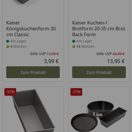
Produkt am Lager
Produkt am Lager
Kaiser
Kaiser Kuchen-/
Königskuchenform 30
Brotform 20-35 cm Brot
cm Classic
Back Form
Am Lager
Am Lager
4
Münzen
14
Münzen
-66%
UVP
11,99 €
-60%
UVP
34,99 €
Rabatt in Prozent
Ursprünglicher Preis
Rab
Urs
3,99 €
13,95 €
Aktueller Preis
Akt
Zum Produkt
Zum Produkt
-57%
-31%