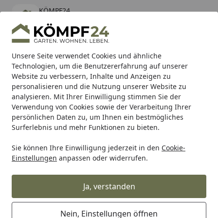
KÖMPF24
Öffnen
Banner schließen
KÖMPF24
kostenlos - Im App Store
Alle Produkte
Mein Konto
Wunschl
Eink
Unsere Seite verwendet Cookies und ähnliche
Technologien, um die Benutzererfahrung auf unserer
Hotline
4,81
/ 5
Suchen
Website zu verbessern, Inhalte und Anzeigen zu
personalisieren und die Nutzung unserer Website zu
analysieren. Mit Ihrer Einwilligung stimmen Sie der
Verwendung von Cookies sowie der Verarbeitung Ihrer
persönlichen Daten zu, um Ihnen ein bestmögliches
Surferlebnis und mehr Funktionen zu bieten.
Sie können Ihre Einwilligung jederzeit in den
Cookie-
Einstellungen
anpassen oder widerrufen.
Königskuchenformen
Ja, verstanden
Nein, Einstellungen öffnen