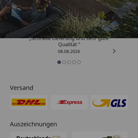
Trusted Shops
4,81
/ 5
„Schnelle Lieferung und sehr gute
Qualität “
08.08.2026
Versand
Auszeichnungen