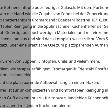
te Bohneneintöpfe oder feuriges Gulasch: Mit dem Portion
 von der Hand wie die Zugabe von Fonds bei der Zubereitun
trapazierfähigem Cromargan®: Edelstahl Rostfrei 18/10, is
tablen Reinigung in die Spülmaschine. Küchenhelfer der Se
ät. Gefertigt aus hochwertigen Materialen und mit einzemen
 Küchenalltag aus und sind dazu komplett wasserdicht. Vom
dazu über eine praktische Öse zum platzsparenden Aufhän
ervieren von Suppen, Eintöpfen, Chilis und vielem mehr.
lem wie strapazierfähigem Cromargan®: Edelstahl Rostfrei
öhnlich langlebig.
licht die platzsparende Aufbewahrung an einem Haken.
er ist zur unkomplizierten und komfortablen Reinigung in
 den Griff einzementiert - für robuste, langlebige Küchenhel
ervorragend mit jedem Küchenambiente.