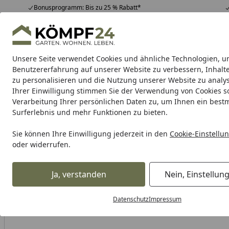
Bonusprogramm: Bis zu 25 % Rabatt*
Hotline
07051 / 9 22 22
4,81
/ 5
Mo-Fr. 8-16 Uhr
25.980 Bewertungen
Unsere Seite verwendet Cookies und ähnliche Technologien, u
Alle Produkte
Highlights
Tipps & Tricks
Alle Produkte
Benutzererfahrung auf unserer Website zu verbessern, Inhalt
zu personalisieren und die Nutzung unserer Website zu analys
Ihrer Einwilligung stimmen Sie der Verwendung von Cookies s
WMF
Töpfe
Pfannen
Bestecke
Messer
Küche
Verarbeitung Ihrer persönlichen Daten zu, um Ihnen ein best
Surferlebnis und mehr Funktionen zu bieten.
Karibu Pools inkl. gra
Sie können Ihre Einwilligung jederzeit in den
Cookie-Einstellu
oder widerrufen.
Dein Traumpool im Sorglos-Paket: F
Ja, verstanden
Nein, Einstellun
WMF
WMF Bestecke
WMF Einzelbestecke
WMF Zubehör
Startseite
Datenschutz
Impressum