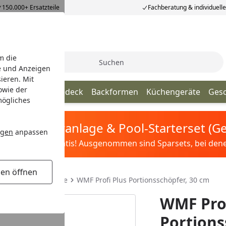
150.000+ Ersatzteile
Fachberatung & individuell
m die
Suche
e und Anzeigen
ieren. Mit
owie der
nhelfer
Tischgedeck
Backformen
Küchengeräte
Ges
mögliches
tis Sandfilteranlage & Pool-Starterset (
ngen
anpassen
ilter&Pflege gratis! Ausgenommen sind Sparsets, bei denen 
gen öffnen
 für Einzelbestecke
WMF Profi Plus Portionsschöpfer, 30 cm
WMF Prof
Portions