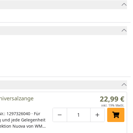
22,99 €
iversalzange
inkl. 19% MwSt.
 Nr.: 1297326040 · Für
Produktmenge um eins verringe
Produktmenge manuell
Produktmenge 
In den 
g und jede Gelegenheit
llektion Nuova von WMF
nahezu 50