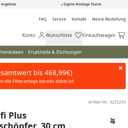
e Angebote
Eigene Montage-Teams
FAQ
Service
Kontakt
Meine Bestellung
Meine Bestellung
Konto
Wunschliste
Einkaufswagen
Mein Konto
Wunschliste
Einkaufswagen
chenkideen
Ersatzteile & Dichtungen
Gesamtwert bis 468,99€)
die Filteranlage bereits dabei ist.
Artikel-Nr.:
3225233
i Plus
schöpfer, 30 cm