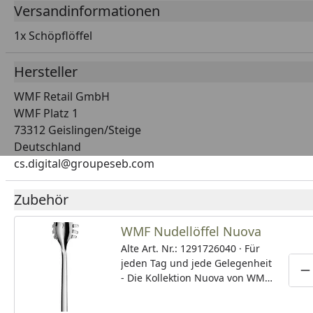
Versandinformationen
1x Schöpflöffel
Hersteller
WMF Retail GmbH
WMF Platz 1
73312 Geislingen/Steige
Deutschland
cs.digital@groupeseb.com
Zubehör
WMF Nudellöffel Nuova
Alte Art. Nr.: 1291726040 · Für
jeden Tag und jede Gelegenheit
P
- Die Kollektion Nuova von WMF
umfasst nahezu 50
Spezialbesteckteile, die zeitlos-