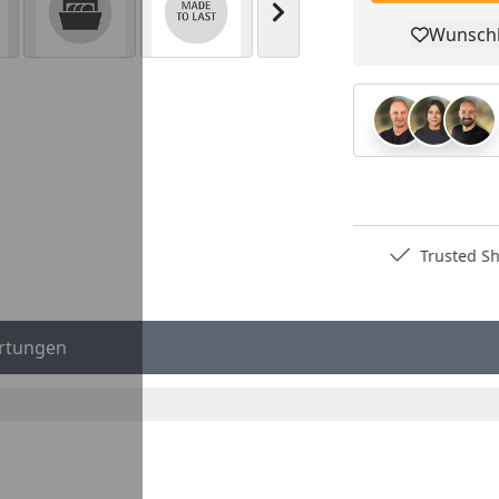
Nächstes Bild anzeigen
Wunschl
Pro
Deutschlands bester Händler
Trusted S
rtungen