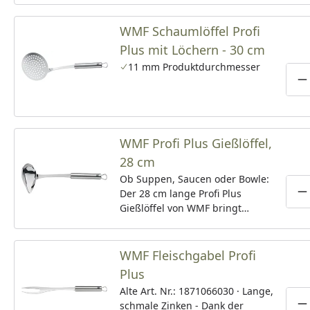
schlicht designed mit jedem
Ambiente und jedem anderen
WMF Schaumlöffel Profi
Besteck harmonieren. Von
Plus mit Löchern - 30 cm
Honiglöffeln und Steakmessern
bis hin zu Tortenhebern, Zangen
11 mm Produktdurchmesser
und Salatbesteck, beweisen die
P
Nuova Besteckteile bei jedem
Einsatz ihre durchdachte
Funktionalität. · Cromargan® -
Gefertigt aus genauso
WMF Profi Plus Gießlöffel,
strapazierfähigem wie edlem
28 cm
Cromargan®: Edelstahl Rostfrei
Ob Suppen, Saucen oder Bowle:
18/10. Für außergewöhnliche
Der 28 cm lange Profi Plus
Langlebigkeit und Hygiene.
P
Gießlöffel von WMF bringt
Farbecht, pflegeleicht,
mühelos und tropffrei jede
spülmaschinenfest,
Flüssigkeit in Teller, Schüsseln
geschmacksneutral und
und Gläser. Seine speziell
WMF Fleischgabel Profi
säurebeständig. ·
geformte Schnaupe ermöglicht
Spülmaschinenfest - WMF
Plus
dabei auch das ganz besonders
Bestecke sind mit viel Sorgfalt in
Alte Art. Nr.: 1871066030 · Lange,
präzise Portionieren und
höchster Qualität gefertigt und
schmale Zinken - Dank der
Verteilen sehr geringer Mengen.