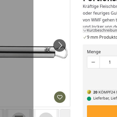
Kräftige Fleisch
oder feuriges Gu
von WMF gehen tr
und locker von d
Kurzbeschreibun
cremigen Risotto
9 mm Produkt
Gefertigt aus g
Edelstahl Rostfre
Menge
darf selbstverst
Reinigung in die
Produktmen
Pro
20
KÖMPF24 
Lieferbar, Li
Produkt zur Wunschliste hi