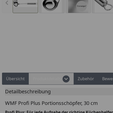
Vorheriges Bild anzeigen
Rechnungskauf
Montageservice
Übersicht
Produktdetails
Zubehör
Bewe
Detailbeschreibung
WMF Profi Plus Portionsschöpfer, 30 cm
Profi Plus: Für jede Aufgabe der richtige Küchenhelfer