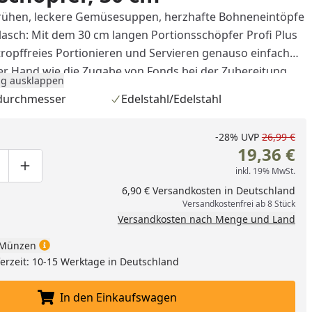
brühen, leckere Gemüsesuppen, herzhafte Bohneneintöpfe
lasch: Mit dem 30 cm langen Portionsschöpfer Profi Plus
opffreies Portionieren und Servieren genauso einfach
er Hand wie die Zugabe von Fonds bei der Zubereitung
g ausklappen
s oder das Einschenken winterlichen Glühweins in Tassen.
durchmesser
Edelstahl/Edelstahl
enauso edlem wie strapazierfähigem Cromargan®:
i 18/10, ist er ganz besonders robust und langlebig und
-28%
UVP
26,99 €
ändlich auch zur unkomplizierten und komfortablen
19,36 €
 Spülmaschine.
inkl. 19% MwSt.
ge um eins verringern
duktmenge manuell eingeben
Produktmenge um eins erhöhen
6,90 € Versandkosten in Deutschland
Versandkostenfrei ab 8 Stück
Versandkosten nach Menge und Land
Münzen
eferzeit: 10-15 Werktage in Deutschland
nzufügen
In den Einkaufswagen
In den Einkaufswagen legen