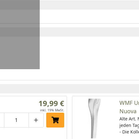
19,99 €
WMF Un
Nuova
inkl. 19% MwSt.
Alte Art.
roduktmenge um eins verringern
Produktmenge manuell eingeben
Produktmenge um eins erhöhen
In den Einkaufswagen legen
jeden Ta
- Die Ko
umfasst 