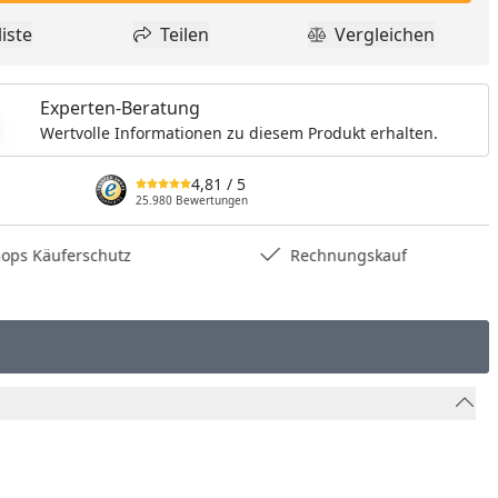
iste
Teilen
Vergleichen
dukt zur Wunschliste hinzufügen
Teilen
Produkt Vergle
Experten-Beratung
Wertvolle Informationen zu diesem Produkt erhalten.
4,81
/ 5
25.980 Bewertungen
hops Käuferschutz
Rechnungskauf