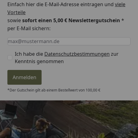
Einfach hier die E-Mail-Adresse eintragen und
viele
Vorteile
sowie
sofort einen 5,00 € Newslettergutschein
*
per E-Mail sichern:
Keine Eingabe erforderlich
Eingabe erforderlich
E-Mail *
Ich habe die
Datenschutzbestimmungen
zur
Kenntnis genommen
Anmelden
*Der Gutschein gilt ab einem Bestellwert von 100,00 €
Trusted Shops