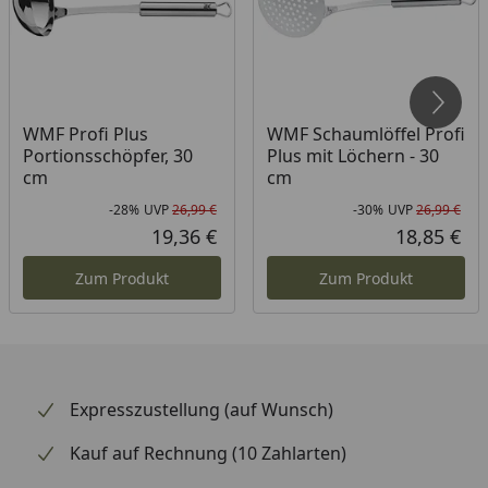
wasserdicht. Vom Schneebesen über den
Dosenöffner bis hin zum Küchenthermometer
verfügen die durchdachten Helfer dazu über eine
praktische Öse zum platzsparenden Aufhängen an
einem Haken und machen auch optisch in jeder
WMF Profi Plus
WMF Schaumlöffel Profi
Küche eine sehr gute Figur.
Portionsschöpfer, 30
Plus mit Löchern - 30
cm
cm
-28%
UVP
26,99 €
-30%
UVP
26,99 €
Rabatt in Prozent
Ursprünglicher Preis
Rab
Urs
19,36 €
18,85 €
Aktueller Preis
Akt
Zum Produkt
Zum Produkt
Expresszustellung (auf Wunsch)
Kauf auf Rechnung (10 Zahlarten)