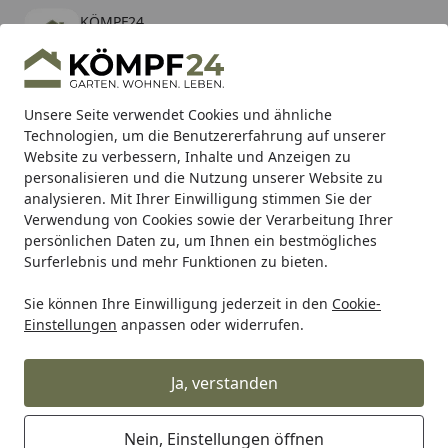
KÖMPF24
Öffnen
Banner schließen
KÖMPF24
kostenlos - Im App Store
Alle Produkte
Mein Konto
Wunschl
Eink
Unsere Seite verwendet Cookies und ähnliche
Technologien, um die Benutzererfahrung auf unserer
Hotline
4,81
/ 5
Suchen
Website zu verbessern, Inhalte und Anzeigen zu
personalisieren und die Nutzung unserer Website zu
analysieren. Mit Ihrer Einwilligung stimmen Sie der
Karibu Pools inkl. gratis Sandfilteranlage & Pool-
Verwendung von Cookies sowie der Verarbeitung Ihrer
Starterset (Gesamtwert bis 468,99€)
persönlichen Daten zu, um Ihnen ein bestmögliches
Surferlebnis und mehr Funktionen zu bieten.
Sie können Ihre Einwilligung jederzeit in den
Cookie-
WMF
WMF Bestecke
WMF Einzelbestecke
WMF Zubehör
Einstellungen
anpassen oder widerrufen.
Startseite
WMF Schneebesen 15 cm Profi Plus
Ja, verstanden
Nein, Einstellungen öffnen