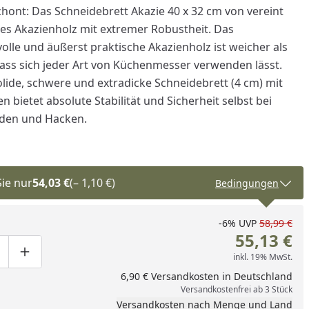
ont: Das Schneidebrett Akazie 40 x 32 cm von vereint
s Akazienholz mit extremer Robustheit. Das
volle und äußerst praktische Akazienholz ist weicher als
dass sich jeder Art von Küchenmesser verwenden lässt.
olide, schwere und extradicke Schneidebrett (4 cm) mit
bietet absolute Stabilität und Sicherheit selbst bei
iden und Hacken.
Sie nur
54,03 €
(– 1,10 €)
Bedingungen
-6%
UVP
58,99 €
55,13 €
inkl. 19% MwSt.
ge um eins verringern
duktmenge manuell eingeben
Produktmenge um eins erhöhen
nzufügen
6,90 € Versandkosten in Deutschland
Versandkostenfrei ab 3 Stück
Versandkosten nach Menge und Land