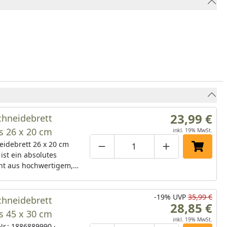
23,99 €
hneidebrett
 26 x 20 cm
inkl. 19% MwSt.
eidebrett 26 x 20 cm
Produktmenge um eins verringe
Produktmenge manuell
Produktmenge 
In den 
st ein absolutes
ent aus hochwertigem,
eundlichem Bambus,
ägliche Zubereitung in
-19%
UVP
35,99 €
e extrem vereinfacht.
hneidebrett
28,85 €
eidefläche aus
 45 x 30 cm
hem Bambusholz, das
inkl. 19% MwSt.
 Nr.: 1886889990 ·