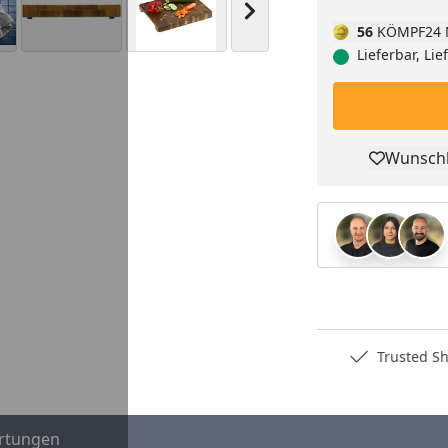
Nächstes Bild anzeigen
56
KÖMPF24 
Lieferbar, Li
Wunschl
Pro
Deutschlands bester Händler
Trusted S
rtungen