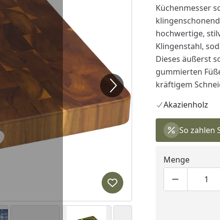
Küchenmesser sch
klingenschonende
hochwertige, stil
Klingenstahl, so
Dieses äußerst s
gummierten Füßen 
kräftigem Schne
Akazienholz
So zahlen 
Menge
Produktmen
Pro
Produkt zur Wunschliste hi