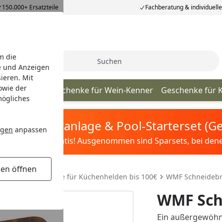
150.000+ Ersatzteile
Fachberatung & individuell
m die
Suche
e und Anzeigen
ieren. Mit
owie der
sgeschenke
Geschenke für Wein-Kenner
Geschenke für 
mögliches
tis Sandfilteranlage & Pool-Starterset (
ngen
anpassen
ilter&Pflege gratis! Ausgenommen sind Sparsets, bei denen 
gen öffnen
helden
Geschenke für Küchenhelden bis 100€
WMF Schneidebre
WMF Sch
Ein außergewöhnl