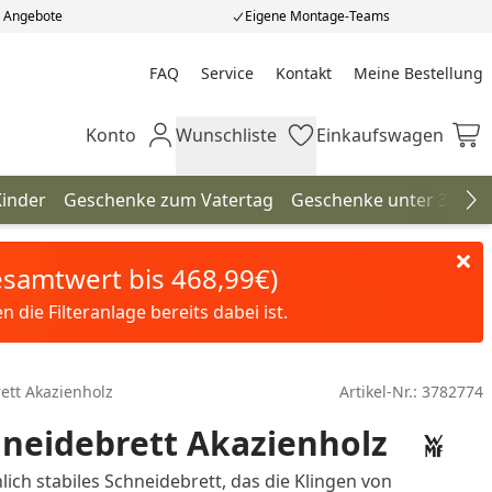
e Angebote
Eigene Montage-Teams
FAQ
Service
Kontakt
Meine Bestellung
Meine Bestellung
Konto
Wunschliste
Einkaufswagen
Mein Konto
Wunschliste
Einkaufswagen
Kinder
Geschenke zum Vatertag
Geschenke unter 30€
Na
Gesamtwert bis 468,99€)
die Filteranlage bereits dabei ist.
tt Akazienholz
Artikel-Nr.:
3782774
neidebrett Akazienholz
ich stabiles Schneidebrett, das die Klingen von