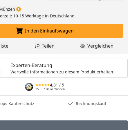
Münzen
eferzeit: 10-15 Werktage in Deutschland
In den Einkaufswagen
In den Einkaufswagen legen
iste
Teilen
Vergleichen
dukt zur Wunschliste hinzufügen
Teilen
Produkt Vergle
Experten-Beratung
Wertvolle Informationen zu diesem Produkt erhalten.
4,81
/ 5
25.957 Bewertungen
hops Käuferschutz
Rechnungskauf