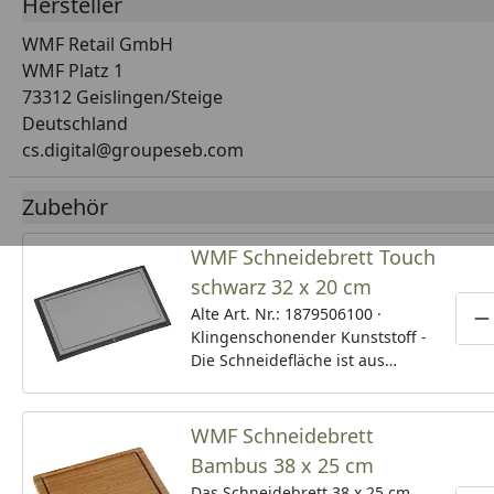
Hersteller
WMF Retail GmbH
WMF Platz 1
73312 Geislingen/Steige
Deutschland
cs.digital@groupeseb.com
Zubehör
WMF Schneidebrett Touch
schwarz 32 x 20 cm
Alte Art. Nr.: 1879506100 ·
P
Klingenschonender Kunststoff -
Die Schneidefläche ist aus
langlebigem, hochwertigem
Kunststoff, der für müheloes
Schneiden sorgt und dabei die
WMF Schneidebrett
Klingen von Küchenmessern
Bambus 38 x 25 cm
schont. · Saftrillen - Die das
Das Schneidebrett 38 x 25 cm