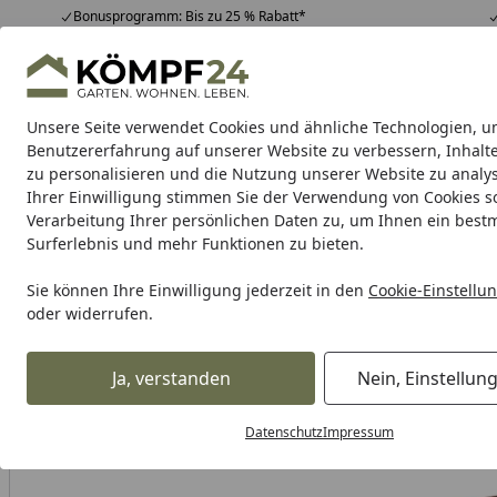
Bonusprogramm: Bis zu 25 % Rabatt*
Hotline
07051 / 9 22 22
4,81
/ 5
Mo-Fr. 8-16 Uhr
25.957 Bewertungen
Unsere Seite verwendet Cookies und ähnliche Technologien, u
Alle Produkte
Highlights
Tipps & Tricks
Alle Produkte
Benutzererfahrung auf unserer Website zu verbessern, Inhalt
zu personalisieren und die Nutzung unserer Website zu analys
Ihrer Einwilligung stimmen Sie der Verwendung von Cookies s
Geschenke
Geschenke zum Muttertag
Hochzeit
Verarbeitung Ihrer persönlichen Daten zu, um Ihnen ein best
Surferlebnis und mehr Funktionen zu bieten.
Karibu Pools inkl. gra
Sie können Ihre Einwilligung jederzeit in den
Cookie-Einstellu
oder widerrufen.
Dein Traumpool im Sorglos-Paket: F
Ja, verstanden
Nein, Einstellun
Geschenke für besondere Anlässe
Geschenke für Küchen
Startseite
Datenschutz
Impressum