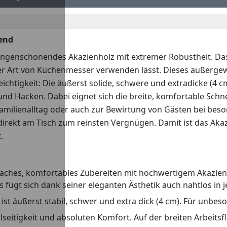
nend
ingenschonendes Akazienholz mit extremer Robustheit. Das 
jeder Art von Küchenmesser verwenden lässt. Dieses außerge
ichtigkeit: Die äußerst solide, schwere und extradicke (4
 und Hacken. Dabei eignet sich die breite, komfortable Sch
Familienalltag oder auch zur Bewirtung von Gästen bei be
n direkt am Tisch zum reinsten Vergnügen. Damit ist das Ak
.
nfaches, komfortables Zubereiten mit hochwertigem Akazienh
 fügt sich dank seiner eleganten Ästhetik auch nahtlos in
ist äußerst stabil, schwer und extra dick (4 cm). Für unbes
ielseitigkeit und absoluten Komfort. Auf der breiten Arbei