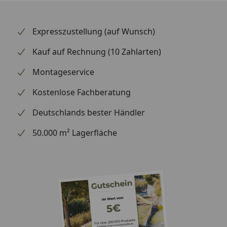
Schneiden austretende Flüssigkeiten auf und
helfen so, die Unterlage sauber zu halten.
Expresszustellung (auf Wunsch)
Integrierter Griff - Der integrierte Griff erleichtert
das Handling und dient auch zum platzsparenden
Kauf auf Rechnung (10 Zahlarten)
Aufhängen des Schneidebretts an einem Haken.
Montageservice
Spülmaschinengeeignet - Zur komfortablen und
hygienischen Reinigung in der Spülmaschine
Kostenlose Fachberatung
geeignet.
Deutschlands bester Händler
50.000 m² Lagerfläche