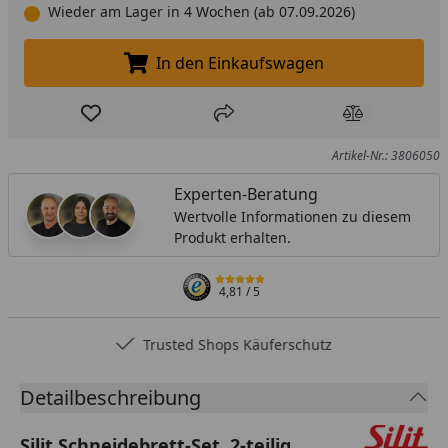
Wieder am Lager in 4 Wochen (ab 07.09.2026)
In den Einkaufswagen
In den Einkaufswagen legen
Produkt zur Wunschliste hinzufügen
Teilen
Produkt Ver
Artikel-Nr.: 3806050
Experten-Beratung
Wertvolle Informationen zu diesem
Produkt erhalten.
4,81
/ 5
Trusted Shops Käuferschutz
Detailbeschreibung
Silit Schneidebrett-Set, 2-teilig