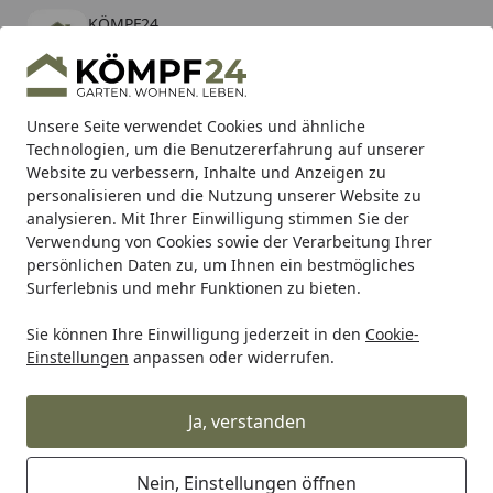
KÖMPF24
Öffnen
Banner schließen
KÖMPF24
kostenlos - Im App Store
Alle Produkte
Mein Konto
Wunschl
Eink
Unsere Seite verwendet Cookies und ähnliche
Technologien, um die Benutzererfahrung auf unserer
Hotline
4,81
/ 5
Suchen
Website zu verbessern, Inhalte und Anzeigen zu
personalisieren und die Nutzung unserer Website zu
analysieren. Mit Ihrer Einwilligung stimmen Sie der
Karibu Pools inkl. gratis Sandfilteranlage & Pool-
Verwendung von Cookies sowie der Verarbeitung Ihrer
Starterset (Gesamtwert bis 468,99€)
persönlichen Daten zu, um Ihnen ein bestmögliches
Surferlebnis und mehr Funktionen zu bieten.
Sie können Ihre Einwilligung jederzeit in den
Cookie-
WMF
WMF Messer
WMF Messerzubehör
WMF Schneid
Einstellungen
anpassen oder widerrufen.
Startseite
Silit Schneidebrett-Set, 2-teilig
Ja, verstanden
Nein, Einstellungen öffnen