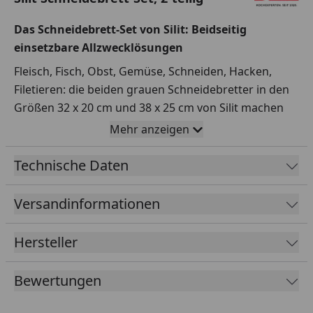
Das Schneidebrett-Set von Silit: Beidseitig
einsetzbare Allzwecklösungen
Fleisch, Fisch, Obst, Gemüse, Schneiden, Hacken,
Filetieren: die beiden grauen Schneidebretter in den
Größen 32 x 20 cm und 38 x 25 cm von Silit machen
einfach alles mit. Das 2-teilige Set ist die praktische
Mehr anzeigen
Allzwecklösung in jeder Küche. Hergestellt aus
hochwertigem und wertvolle Messerklingen
Technische Daten
schonendem Kunststoff, sind beide Schneidebretter
beidseitig verwendbar – ideal, um verschiedene
Versandinformationen
Zutaten wie Fleisch und Gemüse nacheinander
vorzubereiten und dabei zwischenzeitlichen
Hersteller
Reinigungsaufwand zu sparen. Dazu liegen sie dank
der rutschfesten Auflagepunkte rutschfest auf und
Bewertungen
verfügen über eine praktische Saftrille, die
Flüssigkeiten auffängt sowie einen integrierten Griff,