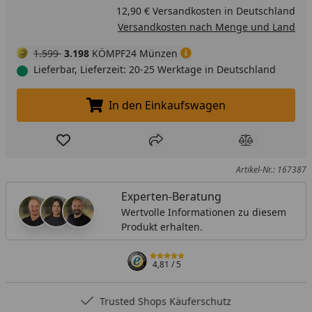
12,90 € Versandkosten in Deutschland
Versandkosten nach Menge und Land
1.599
3.198
KÖMPF24 Münzen
Lieferbar, Lieferzeit: 20-25 Werktage in Deutschland
In den Einkaufswagen
In den Einkaufswagen legen
Produkt zur Wunschliste hinzufügen
Teilen
Produkt Ver
Artikel-Nr.: 167387
Experten-Beratung
Wertvolle Informationen zu diesem
Produkt erhalten.
4,81
/ 5
Trusted Shops Käuferschutz