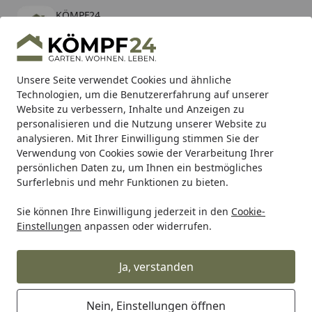
KÖMPF24
Öffnen
Banner schließen
KÖMPF24
kostenlos - Im App Store
Alle Produkte
Mein Konto
Wunschl
Eink
Unsere Seite verwendet Cookies und ähnliche
Technologien, um die Benutzererfahrung auf unserer
Hotline
4,81
/ 5
Suchen
Website zu verbessern, Inhalte und Anzeigen zu
personalisieren und die Nutzung unserer Website zu
analysieren. Mit Ihrer Einwilligung stimmen Sie der
Karibu Pools inkl. gratis Sandfilteranlage & Pool-
Verwendung von Cookies sowie der Verarbeitung Ihrer
Starterset (Gesamtwert bis 468,99€)
persönlichen Daten zu, um Ihnen ein bestmögliches
Surferlebnis und mehr Funktionen zu bieten.
Sie können Ihre Einwilligung jederzeit in den
Cookie-
Freizeit & Sport
Pool
Zubehör & Anbauteile für Pools
A
Einstellungen
anpassen oder widerrufen.
Startseite
Weka Gegenstrom-
Schwimmanlage
Ja, verstanden
Nein, Einstellungen öffnen