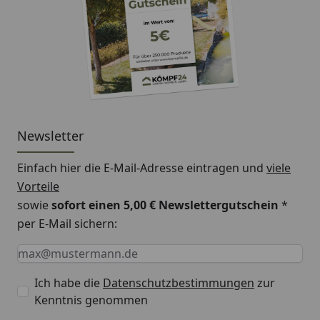
Newsletter
Einfach hier die E-Mail-Adresse eintragen und
viele
Vorteile
sowie
sofort einen 5,00 € Newslettergutschein
*
per E-Mail sichern:
Keine Eingabe erforderlich
Eingabe erforderlich
E-Mail *
Ich habe die
Datenschutzbestimmungen
zur
Kenntnis genommen