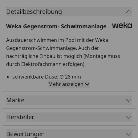
Detailbeschreibung
Weka Gegenstrom- Schwimmanlage
Ausdauerschwimmen im Pool mit der Weka
Gegenstrom-Schwimmanlage. Auch der
nachträgliche Einbau ist möglich (Montage muss
durch Elektrofachmann erfolgen).
schwenkbare Düse: ∅ 28 mm
Mehr anzeigen
Wasserfördermenge: ca. 21 m³/h
Ausströmgeschwindigkeit: ca. 0,8 m/s
Marke
Hersteller
Weka Gegenstrom Schwimmanlage
Montageanleitung
Bewertungen