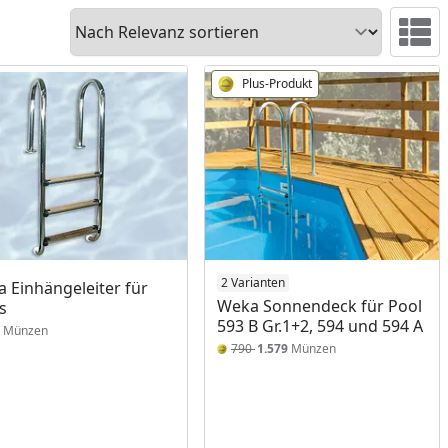
Sortieren
Ansicht 
Plus-Produkt
2 Varianten
 Einhängeleiter für
Weka Sonnendeck für Pool
s
593 B Gr.1+2, 594 und 594 A
Münzen
790
1.579
Münzen