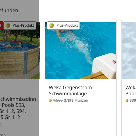
gefunden
%
Plus-Produkt
Plus-Produkt
 Lager
Weka Gegenstrom-
Weka
z
Schwimmanlage
Pool
/Schwimmbadinn
1.599
3.198
Münzen
330
 Pools 593,
r. 1+2, 594,
5 Gr. 1+2
2)
zen