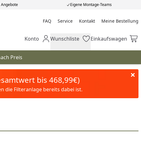
e Angebote
Eigene Montage-Teams
FAQ
Service
Kontakt
Meine Bestellung
Meine Bestellung
Konto
Wunschliste
Einkaufswagen
Mein Konto
Wunschliste
Einkaufswagen
nach Preis
Gesamtwert bis 468,99€)
die Filteranlage bereits dabei ist.