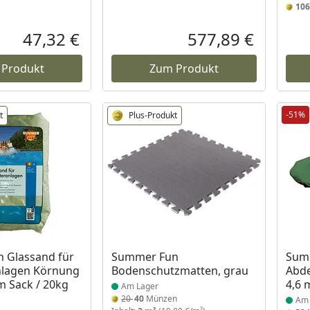
106
47,32 €
577,89 €
Aktueller Preis
Aktueller P
 Produkt
Zum Produkt
-51%
t
Plus-Produkt
 Lager
Produkt am Lager
Prod
 Glassand für
Summer Fun
Summ
nlagen Körnung
Bodenschutzmatten, grau
Abde
mm Sack / 20kg
4,6 
Am Lager
20
40
Münzen
Am 