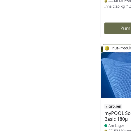
30
60
Münze
Inhalt:
20 kg
(1,
Zum
Plus-Produk
Produkt am
7 Größen
myPOOL Sol
Basic 180μ
Am Lager
27
53
Münze