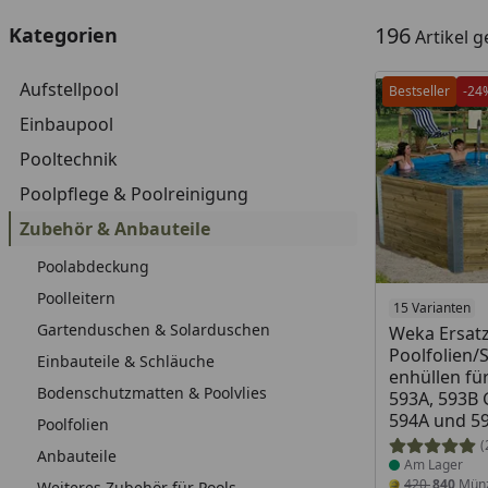
196
Kategorien
Artikel 
Aufstellpool
Bestseller
-24
Einbaupool
Pooltechnik
Poolpflege & Poolreinigung
Zubehör & Anbauteile
Poolabdeckung
Poolleitern
Produkt am
15 Varianten
Gartenduschen & Solarduschen
Weka Ersat
Poolfolien
Einbauteile & Schläuche
enhüllen für
Bodenschutzmatten & Poolvlies
593A, 593B G
594A und 59
Poolfolien
(
Anbauteile
Am Lager
420
840
Mün
Weiteres Zubehör für Pools