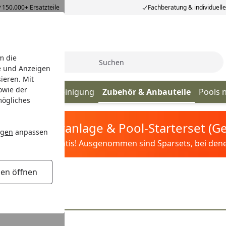
150.000+ Ersatzteile
Fachberatung & individuell
m die
Suche
e und Anzeigen
ieren. Mit
owie der
olpflege & Poolreinigung
Zubehör & Anbauteile
Pools 
mögliches
tis Sandfilteranlage & Pool-Starterset (
ngen
anpassen
ilter&Pflege gratis! Ausgenommen sind Sparsets, bei denen 
gen öffnen
ols