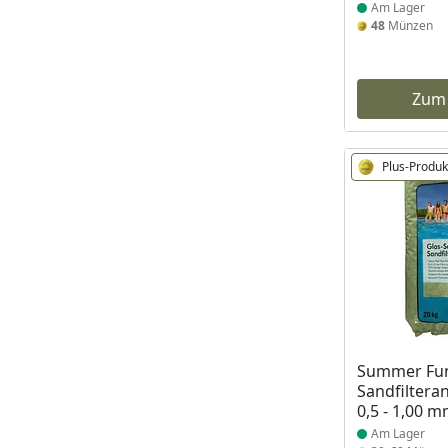
Am Lager
48
Münzen
Zum
Plus-Produk
Produkt am
Summer Fun
Sandfiltera
0,5 - 1,00 
Am Lager