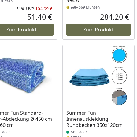
594 A
Münzen
285
569
Münzen
-51%
UVP
104,99 €
Rabatt in Prozent
Ursprünglicher Preis
51,40 €
284,20 €
reis
Aktueller Preis
Akt
Zum Produkt
Zum Produkt
ukt am Lager
Produkt am Lager
mer Fun Standard-
Summer Fun
r-Abdeckung Ø 450 cm
Innenauskleidung
460 cm
Rundbecken 350x120cm
Lager
Am Lager