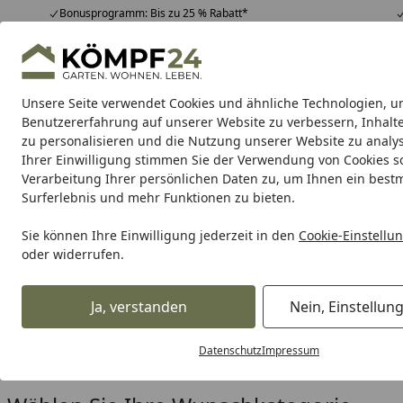
Bonusprogramm: Bis zu 25 % Rabatt*
Hotline
07051 / 9 22 22
4,81
/ 5
Mo-Fr. 8-16 Uhr
25.964 Bewertungen
Unsere Seite verwendet Cookies und ähnliche Technologien, u
Alle Produkte
Highlights
Tipps & Tricks
Alle Produkte
Benutzererfahrung auf unserer Website zu verbessern, Inhalt
zu personalisieren und die Nutzung unserer Website zu analys
Ihrer Einwilligung stimmen Sie der Verwendung von Cookies s
Pools
Aufstellpool
Einbaupool
Pooltechnik
Po
Verarbeitung Ihrer persönlichen Daten zu, um Ihnen ein best
Surferlebnis und mehr Funktionen zu bieten.
Karibu Pools inkl. gra
Sie können Ihre Einwilligung jederzeit in den
Cookie-Einstellu
oder widerrufen.
Dein Traumpool im Sorglos-Paket: F
Ja, verstanden
Nein, Einstellun
Pools
Zubehör & Anbauteile
Startseite
Zubehör & Anbauteile für Po
Datenschutz
Impressum