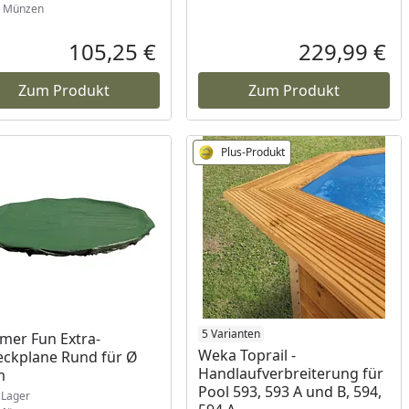
Münzen
105,25 €
229,99 €
reis
Aktueller Preis
Akt
Zum Produkt
Zum Produkt
Plus-Produkt
ukt am Lager
5 Varianten
er Fun Extra-
Weka Toprail -
ckplane Rund für Ø
Handlaufverbreiterung für
m
Pool 593, 593 A und B, 594,
Lager