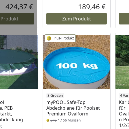
424,37 €
189,46 €
Aktueller Preis
Aktueller P
 Produkt
Zum Produkt
Plus-Produkt
 Lager
3 Größen
4 Var
ol
myPOOL Safe-Top
Kari
e, PEB
Abdeckplane für Poolset
für
tärkt,
Premium Ovalform
Ova
abdeckung
n-Po
578
1.156
Münzen
1/2/
1)