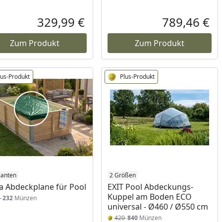
329,99 €
789,46 €
reis
Aktueller Preis
Akt
Zum Produkt
Zum Produkt
lus-Produkt
Plus-Produkt
ianten
2 Größen
 Abdeckplane für Pool
EXIT Pool Abdeckungs-
Kuppel am Boden ECO
6
232
Münzen
universal - Ø460 / Ø550 cm
420
840
Münzen