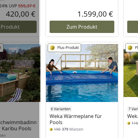
-24%
UVP
555,37 €
Rabatt in Prozent
Ursprünglicher Preis
420,00 €
1.599,00 €
Aktueller Preis
Aktueller P
 Produkt
Zum Produkt
t
Plus-Produkt
P
6 Varianten
7 Var
Weka Wärmeplane für
Weka
/Schwimmbadinn
Pools
11
r Karibu Pools
190
379
Münzen
zen