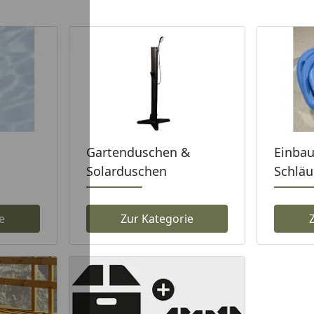
Gartenduschen &
Einbau
Solarduschen
Schlä
e
Zur Kategorie