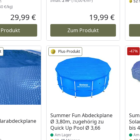
Inhalt:
2 m²
(10,00 €/m²)
n
52
50 €/kg)
29,99 €
19,99 €
Aktueller Preis
Aktueller P
 Produkt
Zum Produkt
-47%
t
Plus-Produkt
 Lager
Produkt am Lager
Prod
Summer Fun Abdeckplane
Sum
arabdeckplane
Ø 3,80m, zugehörig zu
Sola
Quick Up Pool Ø 3,66
bis 
Am Lager
Am 
n