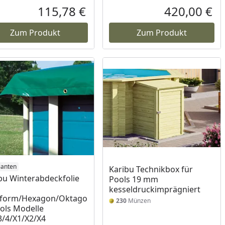
115,78 €
420,00 €
reis
Aktueller Preis
Akt
Zum Produkt
Zum Produkt
ianten
Karibu Technikbox für
bu Winterabdeckfolie
Pools 19 mm
kesseldruckimprägniert
lform/Hexagon/Oktago
230
Münzen
ols Modelle
3/4/X1/X2/X4