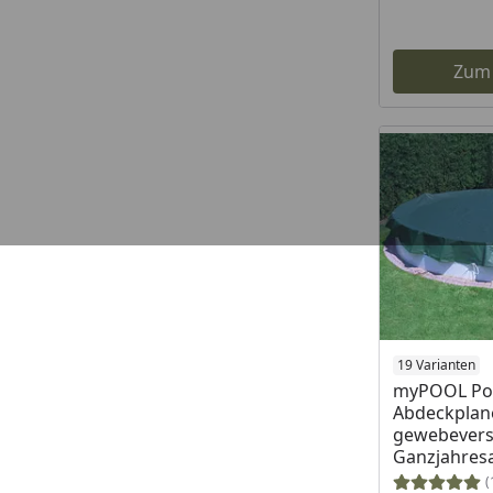
Zum
Produkt am
19 Varianten
myPOOL Po
Abdeckplan
gewebevers
Ganzjahres
(