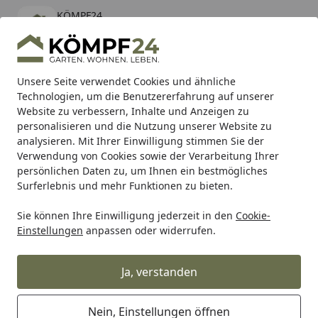
KÖMPF24
Öffnen
Banner schließen
KÖMPF24
kostenlos - Im App Store
Alle Produkte
Mein Konto
Wunschl
Eink
Unsere Seite verwendet Cookies und ähnliche
Technologien, um die Benutzererfahrung auf unserer
Hotline
4,81
/ 5
Suchen
Website zu verbessern, Inhalte und Anzeigen zu
personalisieren und die Nutzung unserer Website zu
analysieren. Mit Ihrer Einwilligung stimmen Sie der
Karibu Pools inkl. gratis Sandfilteranlage & Pool-
Verwendung von Cookies sowie der Verarbeitung Ihrer
Starterset (Gesamtwert bis 468,99€)
persönlichen Daten zu, um Ihnen ein bestmögliches
Surferlebnis und mehr Funktionen zu bieten.
Sie können Ihre Einwilligung jederzeit in den
Cookie-
Grill
Grillzubehör
Grillkörbe, Rippchen- & Geflügelhalter
Einstellungen
anpassen oder widerrufen.
Startseite
Weber Deluxe Gemüsekorb - klein,
Edelstahl
Ja, verstanden
Nein, Einstellungen öffnen