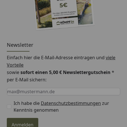
Newsletter
Einfach hier die E-Mail-Adresse eintragen und
viele
Vorteile
sowie
sofort einen 5,00 € Newslettergutschein
*
per E-Mail sichern:
Keine Eingabe erforderlich
Eingabe erforderlich
E-Mail *
Ich habe die
Datenschutzbestimmungen
zur
Kenntnis genommen
Anmelden