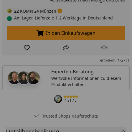
22
KÖMPF24 Münzen
Am Lager, Lieferzeit: 1-2 Werktage in Deutschland
In den Einkaufswagen
In den Einkaufswagen legen
Produkt zur Wunschliste hinzufügen
Teilen
Produkt Ver
Artikel-Nr.: 172741
Experten-Beratung
Wertvolle Informationen zu diesem
Produkt erhalten.
4,81
/ 5
Trusted Shops Käuferschutz
Detailbeschreibung