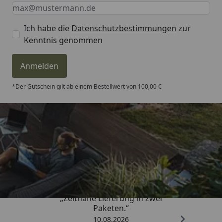
Keine Eingabe erforderlich
Eingabe erforderlich
E-Mail *
Ich habe die
Datenschutzbestimmungen
zur
Kenntnis genommen
Anmelden
*Der Gutschein gilt ab einem Bestellwert von 100,00 €
Trusted Shops
4,81
/ 5
„Zeitnahe Lieferung in zwei
Paketen.“
10.08.2026