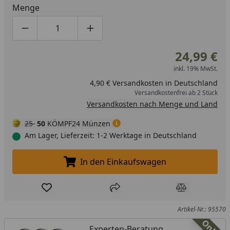
Menge
Produktmenge um eins verringern
Produktmenge manuell eingeben
Produktmenge um eins erhöhen
24,99 €
inkl. 19% MwSt.
4,90 € Versandkosten in Deutschland
Versandkostenfrei ab 2 Stück
Versandkosten nach Menge und Land
25
50
KÖMPF24 Münzen
Am Lager, Lieferzeit: 1-2 Werktage in Deutschland
In den Einkaufswagen
In den Einkaufswagen legen
Produkt zur Wunschliste hinzufügen
Teilen
Produkt Ver
Artikel-Nr.: 95570
Experten-Beratung