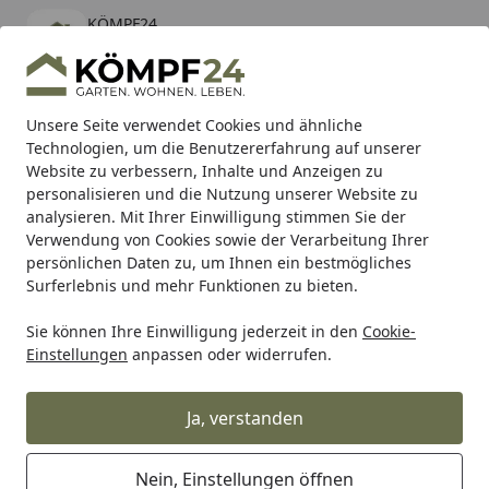
KÖMPF24
Öffnen
Banner schließen
KÖMPF24
kostenlos - Im App Store
Alle Produkte
Mein Konto
Wunschl
Eink
Unsere Seite verwendet Cookies und ähnliche
Technologien, um die Benutzererfahrung auf unserer
Hotline
4,81
/ 5
Suchen
Website zu verbessern, Inhalte und Anzeigen zu
personalisieren und die Nutzung unserer Website zu
analysieren. Mit Ihrer Einwilligung stimmen Sie der
Karibu Pools inkl. gratis Sandfilteranlage & Pool-
Verwendung von Cookies sowie der Verarbeitung Ihrer
Starterset (Gesamtwert bis 468,99€)
persönlichen Daten zu, um Ihnen ein bestmögliches
Surferlebnis und mehr Funktionen zu bieten.
Sie können Ihre Einwilligung jederzeit in den
Cookie-
Grill
Grillzubehör
Grillschürzen & Grillhandschuhe
We
Einstellungen
anpassen oder widerrufen.
Startseite
Weber Grillschürze - Schwarz mit
rotem Kugelgrill (100% Baumwolle)
Ja, verstanden
Nein, Einstellungen öffnen