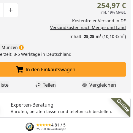
nzufügen
254,97 €
inkl. 19% MwSt.
ge um eins verringern
duktmenge manuell eingeben
Produktmenge um eins erhöhen
Kostenfreier Versand in DE
Versandkosten nach Menge und Land
Inhalt:
25,25 m²
(10,10 €/m²)
 Münzen
eferzeit: 3-5 Werktage in Deutschland
In den Einkaufswagen
In den Einkaufswagen legen
iste
Teilen
Vergleichen
dukt zur Wunschliste hinzufügen
Teilen
Produkt Vergle
Online
Experten-Beratung
Anrufen, beraten lassen und telefonisch bestellen.
4,81
/ 5
25.958 Bewertungen