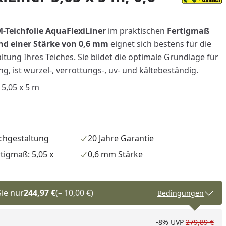
-Teichfolie AquaFlexiLiner
im praktischen
Fertigmaß
und einer Stärke von 0,6 mm
eignet sich bestens für die
altung Ihres Teiches. Sie bildet die optimale Grundlage für
ng, ist wurzel-, verrottungs-, uv- und kältebeständig.
 5,05 x 5 m
ichgestaltung
20 Jahre Garantie
tigmaß: 5,05 x
0,6 mm Stärke
Sie nur
244,97 €
(– 10,00 €)
Bedingungen
-8%
UVP
279,89 €