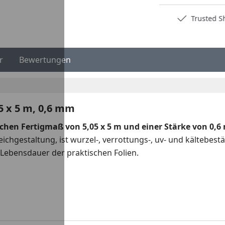
Deutschlands bester Händler
Trusted S
r
Bewertungen
5 x 5 m, 0,6 mm
schen Fertigmaß von 5,05 x 5 m und einer Stärke von 0,
Teichgestaltung, ist wurzel-, verrottungs-, uv- und kältebes
e Lebensdauer der praktischen Folien.