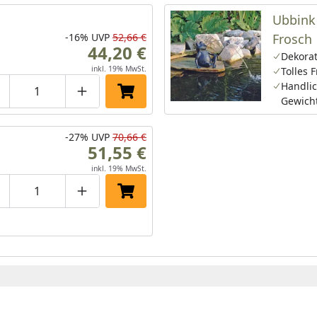
Ubbink
-16%
UVP
52,66 €
Frosch
44,20 €
Dekorat
inkl. 19% MwSt.
Tolles 
Handli
roduktmenge um eins verringern
Produktmenge manuell eingeben
Produktmenge um eins erhöhen
In den Einkaufswagen legen
Gewich
-27%
UVP
70,66 €
51,55 €
inkl. 19% MwSt.
roduktmenge um eins verringern
Produktmenge manuell eingeben
Produktmenge um eins erhöhen
In den Einkaufswagen legen