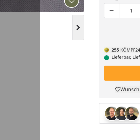
Produkt zur Wunschliste hi
Produktmen
Pro
Nächstes Bild anzeigen
255
KÖMPF24
Lieferbar, Li
Wunschl
Pro