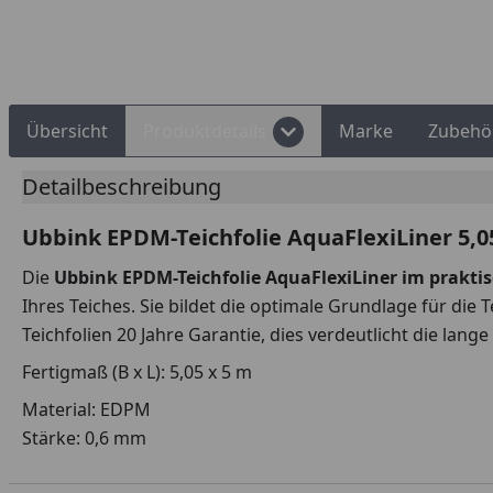
Rechnungskauf
Montageservice
Übersicht
Produktdetails
Marke
Zubehö
Detailbeschreibung
Ubbink EPDM-Teichfolie AquaFlexiLiner 5,0
Die
Ubbink EPDM-Teichfolie AquaFlexiLiner im prakti
Ihres Teiches. Sie bildet die optimale Grundlage für die 
Teichfolien 20 Jahre Garantie, dies verdeutlicht die lang
Fertigmaß (B x L): 5,05 x 5 m
Material: EDPM
Stärke: 0,6 mm