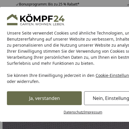
Bonusprogramm: Bis zu 25 % Rabatt*
Hotline
07051 / 9 22 22
4,81
/ 5
Mo-Fr. 8-16 Uhr
25.958 Bewertungen
Unsere Seite verwendet Cookies und ähnliche Technologien, u
Alle Produkte
Highlights
Tipps & Tricks
Alle Produkte
Benutzererfahrung auf unserer Website zu verbessern, Inhalt
zu personalisieren und die Nutzung unserer Website zu analys
Ihrer Einwilligung stimmen Sie der Verwendung von Cookies s
Teich
Teichbau
Teichfilter
Teichpumpe
Teichpf
Verarbeitung Ihrer persönlichen Daten zu, um Ihnen ein best
Surferlebnis und mehr Funktionen zu bieten.
Karibu Pools inkl. gra
Sie können Ihre Einwilligung jederzeit in den
Cookie-Einstellu
oder widerrufen.
Dein Traumpool im Sorglos-Paket: F
Ja, verstanden
Nein, Einstellun
Teich
Teichbau
Teichfolien & Teichvliese
Teichfolien
Startseite
Datenschutz
Impressum