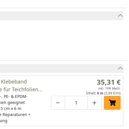
35,31 €
 Klebeband
e für Teichfolien
inkl. 19% MwSt.
Inhalt:
6 m
(5,89 €/m)
00 cm
-, PE- & EPDM-
lien geeignet
Produktmenge um eins verringe
Produktmenge manuell
Produktmenge 
In den 
7,5 cm x 6 m
e Reparaturen +
bung