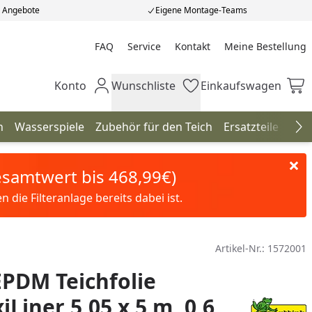
e Angebote
Eigene Montage-Teams
FAQ
Service
Kontakt
Meine Bestellung
Meine Bestellung
Konto
Wunschliste
Einkaufswagen
Mein Konto
Wunschliste
Einkaufswagen
n
Wasserspiele
Zubehör für den Teich
Ersatzteile
Neu
Na
Gesamtwert bis 468,99€)
die Filteranlage bereits dabei ist.
Artikel-Nr.:
1572001
PDM Teichfolie
iLiner 5,05 x 5 m, 0,6