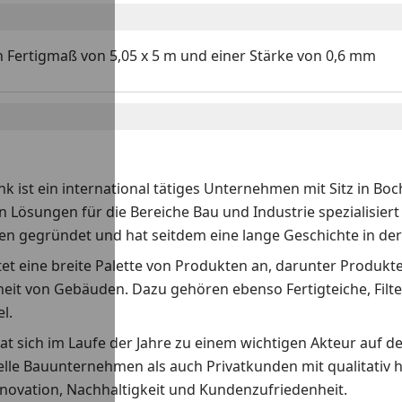
n Fertigmaß von 5,05 x 5 m und einer Stärke von 0,6 mm
k ist ein international tätiges Unternehmen mit Sitz in Boc
n Lösungen für die Bereiche Bau und Industrie spezialisie
en gegründet und hat seitdem eine lange Geschichte in de
et eine breite Palette von Produkten an, darunter Produkte
heit von Gebäuden. Dazu gehören ebenso Fertigteiche, Fil
l.
at sich im Laufe der Jahre zu einem wichtigen Akteur auf 
elle Bauunternehmen als auch Privatkunden mit qualitativ
nnovation, Nachhaltigkeit und Kundenzufriedenheit.