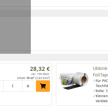
28,32 €
Ubbink
FoliTap
inkl. 19% MwSt.
Inhalt:
10 m²
(2,83 €/m²)
7,5 x 6
Für PVC
Teichfo
roduktmenge um eins verringern
Produktmenge manuell eingeben
Produktmenge um eins erhöhen
In den Einkaufswagen legen
Rolle: 
Kleiner
Verkle