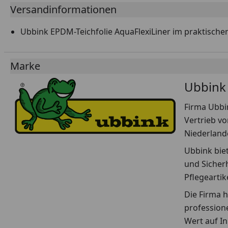
Versandinformationen
Ubbink EPDM-Teichfolie AquaFlexiLiner im praktische
Marke
Ubbink
Firma Ubbin
Vertrieb vo
Niederland
Ubbink biet
und Sicher
Pflegeartike
Die Firma h
profession
Wert auf I