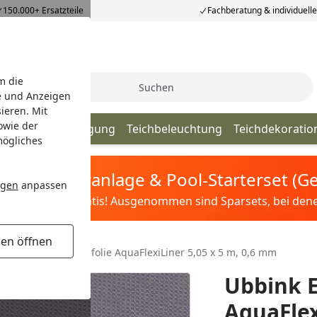
150.000+ Ersatzteile
Fachberatung & individuell
m die
Suche
e und Anzeigen
ieren. Mit
owie der
lege & Teichreinigung
Teichbeleuchtung
Teichdekoratio
mögliches
tis Sandfilteranlage & Pool-Starterset (
ngen
anpassen
ilter&Pflege gratis! Ausgenommen sind Sparsets, bei denen 
gen öffnen
Ubbink EPDM Teichfolie AquaFlexiLiner 5,05 x 5 m, 0,6 mm
Ubbink E
AquaFlex