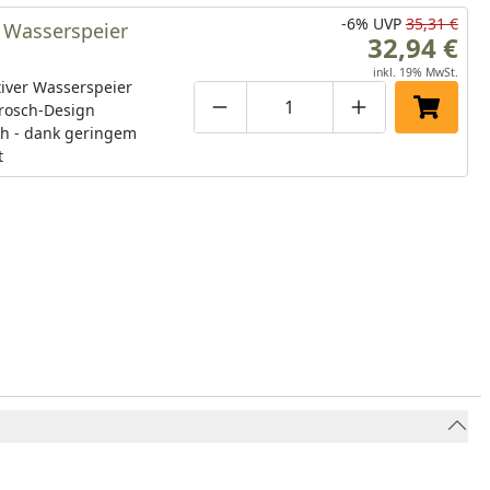
-6%
UVP
35,31 €
 Wasserspeier
32,94 €
inkl. 19% MwSt.
iver Wasserspeier
Frosch-Design
Produktmenge um eins verringe
Produktmenge manuell
Produktmenge 
In den 
ch - dank geringem
t