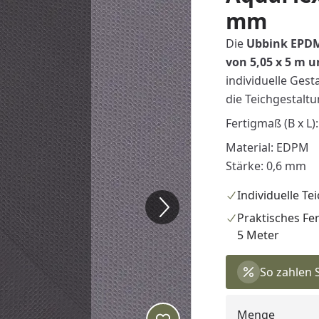
mm
Die
Ubbink EPDM
von 5,05 x 5 m 
individuelle Gest
die Teichgestaltu
Fertigmaß (B x L):
Material: EDPM
Stärke: 0,6 mm
Individuelle Te
Praktisches Fer
5 Meter
So zahlen 
Menge