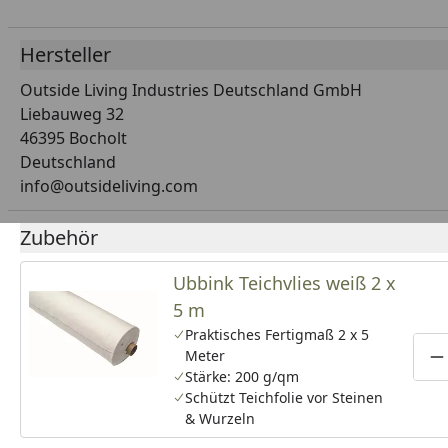
Hersteller
Outside Living Industries Deutschland GmbH
Liebauweg 32
46395 Bocholt
Deutschland
info@outsideliving.com
Zubehör
Ubbink Teichvlies weiß 2 x
5 m
Praktisches Fertigmaß 2 x 5
Meter
P
Stärke: 200 g/qm
Schützt Teichfolie vor Steinen
& Wurzeln