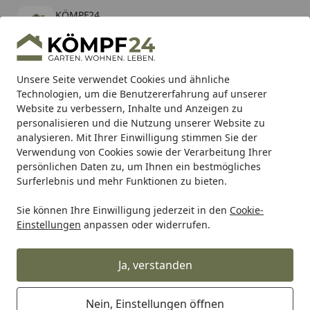
KÖMPF24
Öffnen
Banner schließen
KÖMPF24
kostenlos - Im App Store
Alle Produkte
Mein Konto
Wunschl
Eink
Unsere Seite verwendet Cookies und ähnliche
Technologien, um die Benutzererfahrung auf unserer
Hotline
4,81
/ 5
Suchen
Website zu verbessern, Inhalte und Anzeigen zu
personalisieren und die Nutzung unserer Website zu
analysieren. Mit Ihrer Einwilligung stimmen Sie der
Karibu Pools inkl. gratis Sandfilteranlage & Pool-
Verwendung von Cookies sowie der Verarbeitung Ihrer
Starterset (Gesamtwert bis 468,99€)
persönlichen Daten zu, um Ihnen ein bestmögliches
Surferlebnis und mehr Funktionen zu bieten.
Sie können Ihre Einwilligung jederzeit in den
Cookie-
Teich
Teichbau
Teichfolien & Teichvliese
Teichfolien
Einstellungen
anpassen oder widerrufen.
Startseite
Ubbink Klebeband FoliTape für
Teichfolien 7,5 x 600 cm
Ja, verstanden
Nein, Einstellungen öffnen