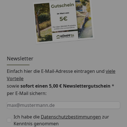
Newsletter
Einfach hier die E-Mail-Adresse eintragen und
viele
Vorteile
sowie
sofort einen 5,00 € Newslettergutschein
*
per E-Mail sichern:
Keine Eingabe erforderlich
Eingabe erforderlich
E-Mail *
Ich habe die
Datenschutzbestimmungen
zur
Kenntnis genommen