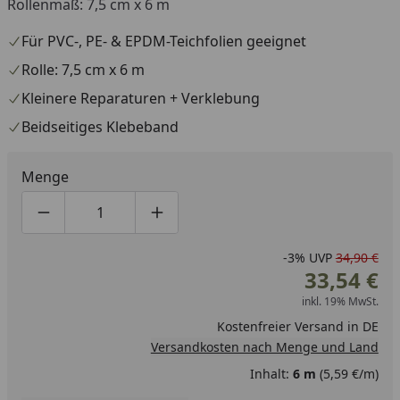
Rollenmaß: 7,5 cm x 6 m
Für PVC-, PE- & EPDM-Teichfolien geeignet
Rolle: 7,5 cm x 6 m
Kleinere Reparaturen + Verklebung
Beidseitiges Klebeband
Menge
Produktmenge um eins verringern
Produktmenge manuell eingeben
Produktmenge um eins erhöhen
-3%
UVP
34,90 €
33,54 €
inkl. 19% MwSt.
Kostenfreier Versand in DE
Versandkosten nach Menge und Land
Inhalt:
6 m
(5,59 €/m)