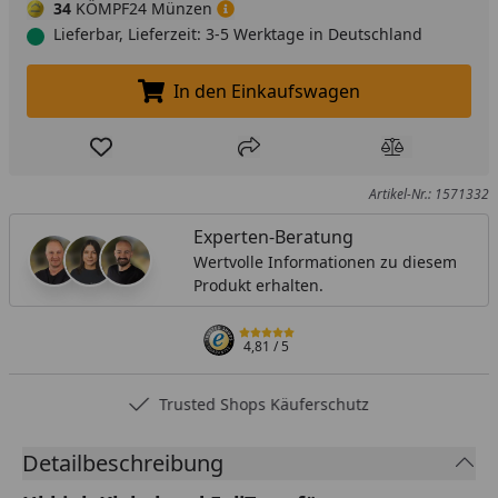
34
KÖMPF24 Münzen
Lieferbar, Lieferzeit: 3-5 Werktage in Deutschland
In den Einkaufswagen
In den Einkaufswagen legen
Produkt zur Wunschliste hinzufügen
Teilen
Produkt Ver
Artikel-Nr.: 1571332
Experten-Beratung
Wertvolle Informationen zu diesem
Produkt erhalten.
4,81
/ 5
Trusted Shops Käuferschutz
Detailbeschreibung