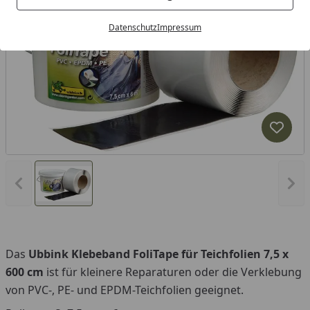
Datenschutz
Impressum
Produk
Vorheriges Bild anzeigen
Näc
Das
Ubbink Klebeband FoliTape für Teichfolien 7,5 x
600 cm
ist für kleinere Reparaturen oder die Verklebung
von PVC-, PE- und EPDM-Teichfolien geeignet.